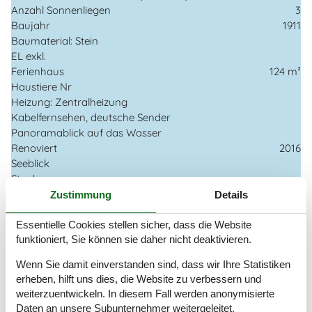
Anzahl Sonnenliegen
3
Baujahr
1911
Baumaterial: Stein
EL exkl.
Ferienhaus
124 m²
Haustiere Nr
Heizung: Zentralheizung
Kabelfernsehen, deutsche Sender
Panoramablick auf das Wasser
Renoviert
2016
Seeblick
Staubsauger
Waschmaschine
Zustimmung
Details
Wasser inkl.
Winterfest
Essentielle Cookies stellen sicher, dass die Website
funktioniert, Sie können sie daher nicht deaktivieren.
Wäschetrockner
Wenn Sie damit einverstanden sind, dass wir Ihre Statistiken
Draußen
erheben, hilft uns dies, die Website zu verbessern und
Dusche im Freien
weiterzuentwickeln. In diesem Fall werden anonymisierte
Gartenmöbel
Daten an unsere Subunternehmer weitergeleitet.