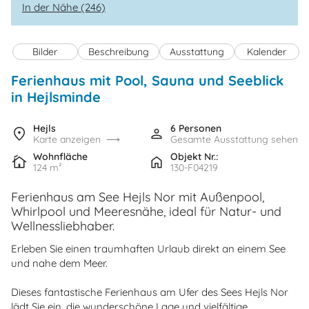
In der Nähe (246)
Bilder
Beschreibung
Ausstattung
Kalender
Ferienhaus mit Pool, Sauna und Seeblick
in Hejlsminde
Hejls
6 Personen
Karte anzeigen
Gesamte Ausstattung sehen
Wohnfläche
Objekt Nr.:
124 m²
130-F04219
Ferienhaus am See Hejls Nor mit Außenpool,
Whirlpool und Meeresnähe, ideal für Natur- und
Wellnessliebhaber.
Erleben Sie einen traumhaften Urlaub direkt an einem See
und nahe dem Meer.
Dieses fantastische Ferienhaus am Ufer des Sees Hejls Nor
lädt Sie ein, die wunderschöne Lage und vielfältige