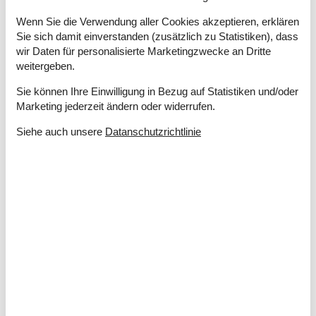
Gasgrill
Grill
Wenn Sie die Verwendung aller Cookies akzeptieren, erklären
Kostenloser Parkplatz auf dem Gelände
2
Sie sich damit einverstanden (zusätzlich zu Statistiken), dass
Kugelgrill
wir Daten für personalisierte Marketingzwecke an Dritte
Naturgrundstück/Garten
1014 m²
weitergeben.
Offenes Gelände
Sie können Ihre Einwilligung in Bezug auf Statistiken und/oder
Marketing jederzeit ändern oder widerrufen.
Drinnen
Kamin
Siehe auch unsere
Datanschutzrichtlinie
Teilweise Fußbodenheizung
Elektrogeräte
2 Fernseher
Apple TV
Chromecast
Internet (drahtlos)
In der Nähe
Badeland
19 km
Die nächste Stadt
19 km
Entf. zum Wasser/Baden
5 m