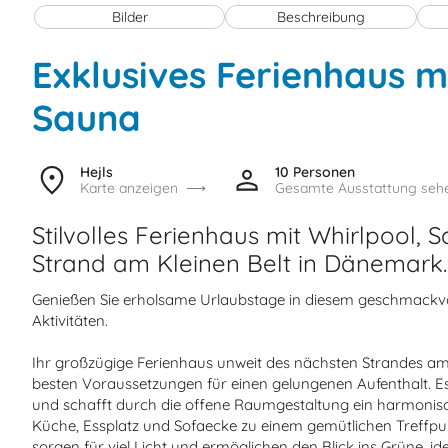
Bilder
Beschreibung
Exklusives Ferienhaus m
Sauna
Hejls
10 Personen
Karte anzeigen
Gesamte Ausstattung seh
Stilvolles Ferienhaus mit Whirlpool,
Strand am Kleinen Belt in Dänemark.
Genießen Sie erholsame Urlaubstage in diesem geschmackvol
Aktivitäten.
Ihr großzügige Ferienhaus unweit des nächsten Strandes am Kl
besten Voraussetzungen für einen gelungenen Aufenthalt. Es 
und schafft durch die offene Raumgestaltung ein harmonis
Küche, Essplatz und Sofaecke zu einem gemütlichen Treffp
sorgen für viel Licht und ermöglichen den Blick ins Grüne, 