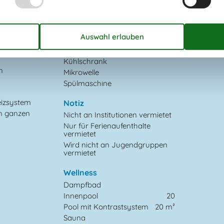
Backofen und
4
rten
1832
Elektroplatten
Kochfelder
m²
Die Küche verfügt über
Warmwasser
asten
Gefriertruhe
60 l
Kaffeemaschine
Kühlschrank
n
Mikrowelle
Spülmaschine
eizsystem
Notiz
m ganzen
Nicht an Institutionen vermietet
Nur für Ferienaufenthalte
vermietet
Wird nicht an Jugendgruppen
vermietet
Wellness
Dampfbad
Innenpool
20
Pool mit Kontrastsystem
20 m²
Sauna