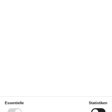
2 m²
Entfernung Wasser
1 km
Einkaufen
1 km
ich
Nein
zimmer
Ja
Geschirrspüler
Ja
hkeiten
Nichtraucher
Ja
Ladestation für Elektroauto
Ja
Ja
Klimafreundlich
Ja
Konzepte
autos nicht
Aktivitätshaus
Energiesparhaus
Hochwertige Gartenmöbel
Rauchfreies Haus
z auf
4
Küche
Essentielle
Statistiken
Abzugshaube
troauto