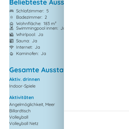
Beliebteste Ausstattungen
Schlafzimmer
5
Grundstück
1.83
Badezimmer
2
Haustiere
2
Wohnfläche
183 m²
Kurzurlaub mögl
Swimmingpool innen
Ja
Spiel- und Sport
Whirlpool
Ja
Gute Angelmöglic
Ja
Sauna
Ja
Waschmaschine
Internet
Ja
Trockner
Ja
Kaminofen
Ja
Gesamte Ausstattung
Aktiv. drinnen
Draußen
Indoor-Spiele
Aufladen von Elektro
inbegriffen Im Preis
Gartenmöbel
Aktivitäten
Grill
Angelmöglichkeit, Meer
Kostenloser Parkplat
Billardtisch
dem Gelände
Volleyball
Kugelgrill
Volleyball Netz
Ladestation für Elek