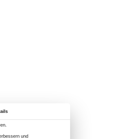
ails
ren.
verbessern und