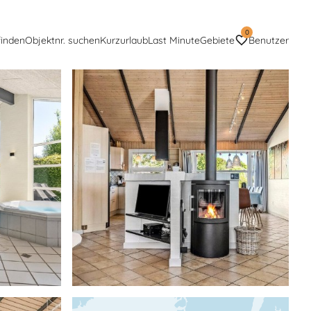
0
finden
Objektnr. suchen
Kurzurlaub
Last Minute
Gebiete
Benutzer