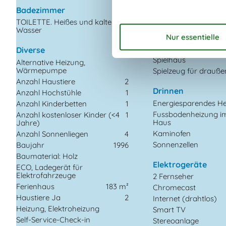
Naturgrundstück/Ga
Badezimmer
TOILETTE. Heißes und kaltes
Offenes Gelände
Wasser
Schaukel und Sandk
Spiele für draussen
Diverse
Spielhaus
Alternative Heizung,
Wärmepumpe
Spielzeug für drauße
Anzahl Haustiere
2
Drinnen
Anzahl Hochstühle
1
Energiesparendes H
Anzahl Kinderbetten
1
Fussbodenheizung i
Anzahl kostenloser Kinder (<4
1
Haus
Jahre)
Kaminofen
Anzahl Sonnenliegen
4
Sonnenzellen
Baujahr
1996
Baumaterial: Holz
Elektrogeräte
ECO, Ladegerät für
Elektrofahrzeuge
2 Fernseher
Ferienhaus
183 m²
Chromecast
Haustiere Ja
2
Internet (drahtlos)
Heizung, Elektroheizung
Smart TV
Self-Service-Check-in
Stereoanlage