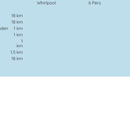
Whirlpool
6 Pers.
18 km
18 km
aden
1 km
1 km
1
km
t
1,5 km
18 km