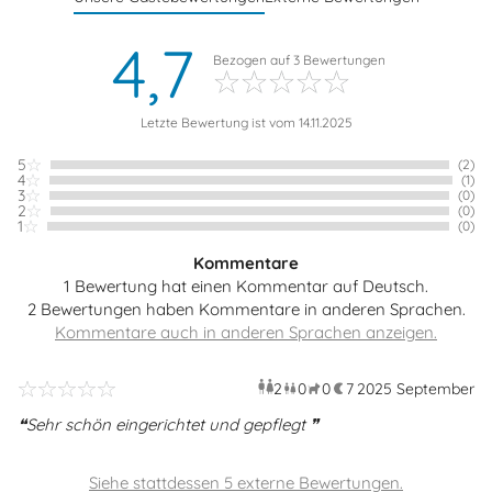
4,7
Bezogen auf
3
Bewertungen
Letzte Bewertung ist vom 14.11.2025
5
(2)
4
(1)
3
(0)
2
(0)
1
(0)
Kommentare
1 Bewertung hat einen Kommentar auf Deutsch.
2 Bewertungen haben Kommentare in anderen Sprachen.
2
0
0
7
2025 September
Erwachsene
Kinder
Haustiere
Überna
Sehr schön eingerichtet und gepflegt
Siehe stattdessen 5 externe Bewertungen.