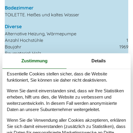
Badezimmer
TOILETTE. Heißes und kaltes Wasser
Diverse
Alternative Heizung, Wärmepumpe
Anzahl Hochstühle
1
Baujahr
1969
Baumaterial: Holz
EL exkl.
Zustimmung
Details
Ferienhaus
60 m²
Haustiere Nr
Essentielle Cookies stellen sicher, dass die Website
Heizung, Elektroheizung
funktioniert, Sie können sie daher nicht deaktivieren.
Kabelfernsehen, Deutsch und Skandinavisch
Wenn Sie damit einverstanden sind, dass wir Ihre Statistiken
Renoviert
2022
erheben, hilft uns dies, die Website zu verbessern und
Self-Service-Check-in
weiterzuentwickeln. In diesem Fall werden anonymisierte
Staubsauger
Daten an unsere Subunternehmer weitergeleitet.
Wasser inkl.
Winterfest
Wenn Sie die Verwendung aller Cookies akzeptieren, erklären
Sie sich damit einverstanden (zusätzlich zu Statistiken), dass
Draußen
wir Daten für personalisierte Marketingzwecke an Dritte