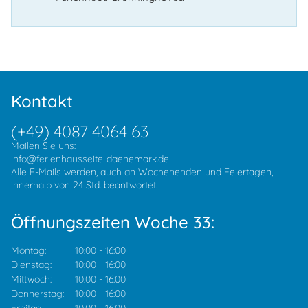
Kontakt
(+49) 4087 4064 63
Mailen Sie uns:
info@ferienhausseite-daenemark.de
Alle E-Mails werden, auch an Wochenenden und Feiertagen,
innerhalb von 24 Std. beantwortet.
Öffnungszeiten Woche 33:
Montag:
10:00
-
16:00
Dienstag:
10:00
-
16:00
Mittwoch:
10:00
-
16:00
Donnerstag:
10:00
-
16:00