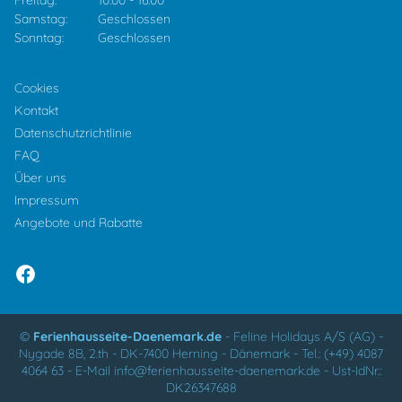
Freitag:
10:00
-
16:00
Samstag:
Geschlossen
Sonntag:
Geschlossen
Cookies
Kontakt
Datenschutzrichtlinie
FAQ
Über uns
Impressum
Angebote und Rabatte
©
Ferienhausseite-Daenemark.de
-
Feline Holidays A/S (AG)
-
Nygade 8B, 2.th -
DK-7400
Herning
-
Dänemark -
Tel.:
(+49) 4087
4064 63
-
E-Mail
info@ferienhausseite-daenemark.de
-
Ust-IdNr.:
DK26347688