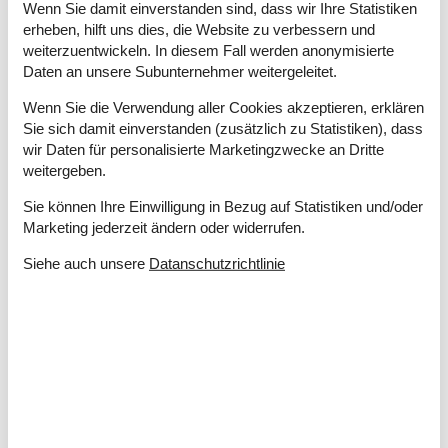
Anzahl Haustiere
2
Wenn Sie damit einverstanden sind, dass wir Ihre Statistiken
Baujahr
2019
erheben, hilft uns dies, die Website zu verbessern und
Grundstück / Gartengrund
610 m²
weiterzuentwickeln. In diesem Fall werden anonymisierte
Hausareal
90 m²
Daten an unsere Subunternehmer weitergeleitet.
Sauna
Außensauna
Wenn Sie die Verwendung aller Cookies akzeptieren, erklären
Wildnis-Bad
Sie sich damit einverstanden (zusätzlich zu Statistiken), dass
wir Daten für personalisierte Marketingzwecke an Dritte
Entfernungen
weitergeben.
Entfernung Einkauf / Ganzjahresgeschäft
3,5 km
Entfernung Restaurant
1 km
Sie können Ihre Einwilligung in Bezug auf Statistiken und/oder
Entfernung Strand / Sandstrand
200 m
Marketing jederzeit ändern oder widerrufen.
Energie/Heizung
Siehe auch unsere
Datanschutzrichtlinie
Wärmepumpe / Mit Kühlung
Küchengeräte
Backofen
Gefriertruhe
60
Kaffeemaschine
Kochplatten
Kühlschrank