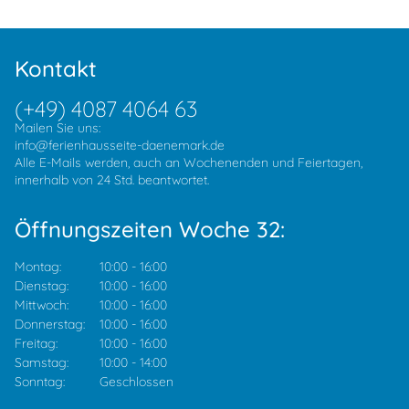
Kontakt
(+49) 4087 4064 63
Mailen Sie uns:
info@ferienhausseite-daenemark.de
Alle E-Mails werden, auch an Wochenenden und Feiertagen,
innerhalb von 24 Std. beantwortet.
Öffnungszeiten Woche 32:
Montag:
10:00
-
16:00
Dienstag:
10:00
-
16:00
Mittwoch:
10:00
-
16:00
Donnerstag:
10:00
-
16:00
Freitag:
10:00
-
16:00
Samstag:
10:00
-
14:00
Sonntag:
Geschlossen