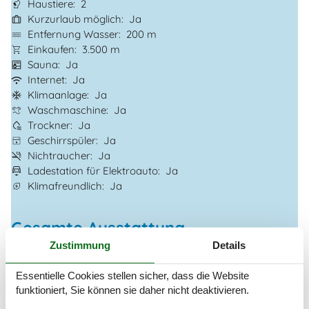
Haustiere
2
Kurzurlaub möglich
Ja
Entfernung Wasser
200 m
Einkaufen
3.500 m
Sauna
Ja
Internet
Ja
Klimaanlage
Ja
Waschmaschine
Ja
Trockner
Ja
Geschirrspüler
Ja
Nichtraucher
Ja
Ladestation für Elektroauto
Ja
Klimafreundlich
Ja
Gesamte Ausstattung
Zustimmung
Details
Hausinfo.
2 x Dusche
Essentielle Cookies stellen sicher, dass die Website
2 x WC
funktioniert, Sie können sie daher nicht deaktivieren.
Anzahl Erw.
6