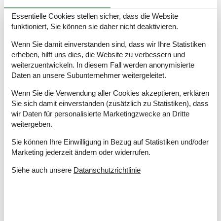
Hausinfo.
Anzahl Erw.
4
Essentielle Cookies stellen sicher, dass die Website
Anzahl Haustiere
1
funktioniert, Sie können sie daher nicht deaktivieren.
Baujahr
1977
Wenn Sie damit einverstanden sind, dass wir Ihre Statistiken
Dusche
erheben, hilft uns dies, die Website zu verbessern und
Grundstücksgröße
990 m²
weiterzuentwickeln. In diesem Fall werden anonymisierte
Hausareal
59 m²
Daten an unsere Subunternehmer weitergeleitet.
Renovierungsjahr
2015
WC
Wenn Sie die Verwendung aller Cookies akzeptieren, erklären
Sie sich damit einverstanden (zusätzlich zu Statistiken), dass
Entfernungen
wir Daten für personalisierte Marketingzwecke an Dritte
Abstand Einkauf
3 km
weitergeben.
Entfernung Restaurant
2 km
Entfernung Strand
500 m
Sie können Ihre Einwilligung in Bezug auf Statistiken und/oder
Entfernung zum Golfplatz
19 km
Marketing jederzeit ändern oder widerrufen.
Siehe auch unsere
Datanschutzrichtlinie
Energie/Heizung
Elektroheizung
Kaminofen
Wärmepumpe