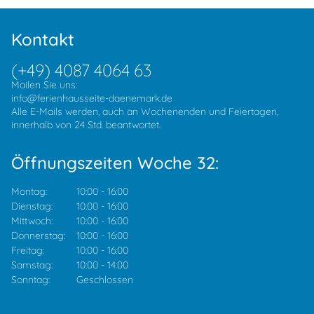
Kontakt
(+49) 4087 4064 63
Mailen Sie uns:
info@ferienhausseite-daenemark.de
Alle E-Mails werden, auch an Wochenenden und Feiertagen,
innerhalb von 24 Std. beantwortet.
Öffnungszeiten Woche 32:
Montag:
10:00
-
16:00
Dienstag:
10:00
-
16:00
Mittwoch:
10:00
-
16:00
Donnerstag:
10:00
-
16:00
Freitag:
10:00
-
16:00
Samstag:
10:00
-
14:00
Sonntag:
Geschlossen