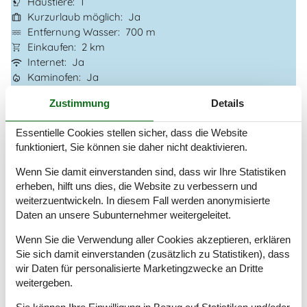
Haustiere
1
Kurzurlaub möglich
Ja
Entfernung Wasser
700 m
Einkaufen
2 km
Internet
Ja
Kaminofen
Ja
Geschirrspüler
Ja
Zustimmung
Details
Nichtraucher
Ja
Klimafreundlich
Ja
Essentielle Cookies stellen sicher, dass die Website
Inklusive Verbrauch
Ja
funktioniert, Sie können sie daher nicht deaktivieren.
Wenn Sie damit einverstanden sind, dass wir Ihre Statistiken
Gesamte Ausstattung
erheben, hilft uns dies, die Website zu verbessern und
Hausinfo.
weiterzuentwickeln. In diesem Fall werden anonymisierte
Daten an unsere Subunternehmer weitergeleitet.
Anzahl Erw.
6
Anzahl Haustiere
1
Wenn Sie die Verwendung aller Cookies akzeptieren, erklären
Baujahr
1971
Sie sich damit einverstanden (zusätzlich zu Statistiken), dass
Dusche
wir Daten für personalisierte Marketingzwecke an Dritte
Grundstück / Gartengrund
851 m²
weitergeben.
Hausareal
82 m²