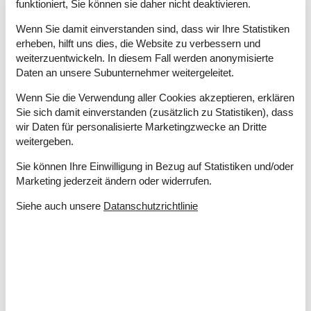
funktioniert, Sie können sie daher nicht deaktivieren.
Baujahr
1986
Dusche
Wenn Sie damit einverstanden sind, dass wir Ihre Statistiken
Grundstücksgröße
812 m²
erheben, hilft uns dies, die Website zu verbessern und
Hausareal
60 m²
weiterzuentwickeln. In diesem Fall werden anonymisierte
Renovierungsjahr
1998
Daten an unsere Subunternehmer weitergeleitet.
WC
Wenn Sie die Verwendung aller Cookies akzeptieren, erklären
Entfernungen
Sie sich damit einverstanden (zusätzlich zu Statistiken), dass
wir Daten für personalisierte Marketingzwecke an Dritte
Abstand Einkauf
900 m
weitergeben.
Entfernung Strand
800 m
Sie können Ihre Einwilligung in Bezug auf Statistiken und/oder
Energie/Heizung
Marketing jederzeit ändern oder widerrufen.
Elektroheizung
Kaminofen
Siehe auch unsere
Datanschutzrichtlinie
Wärmepumpe
Küchengeräte
2 x Geschirrspüler
Abzugshaube
Herd
Kaffeemaschine