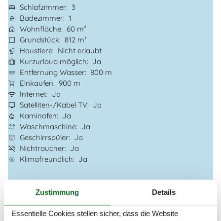
Schlafzimmer
3
Badezimmer
1
Wohnfläche
60 m²
Grundstück
812 m²
Haustiere
Nicht erlaubt
Kurzurlaub möglich
Ja
Entfernung Wasser
800 m
Einkaufen
900 m
Internet
Ja
Satelliten-/Kabel TV
Ja
Kaminofen
Ja
Waschmaschine
Ja
Geschirrspüler
Ja
Nichtraucher
Ja
Klimafreundlich
Ja
Gesamte Ausstattung
Zustimmung
Details
Hausinfo.
Essentielle Cookies stellen sicher, dass die Website
Anzahl Erw.
6