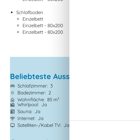
Schlafboden
Einzelbett
Einzelbett - 80x200
Einzelbett - 80x200
Beliebteste Ausstattungen
Schlafzimmer
3
Grundstück
850
Badezimmer
2
Haustiere
2
Wohnfläche
85 m²
Kurzurlaub mögl
Whirlpool
Ja
Kaminofen
Ja
Sauna
Ja
Klimaanlage
Ja
Internet
Ja
Waschmaschine
Satelliten-/Kabel TV
Ja
Trockner
Ja