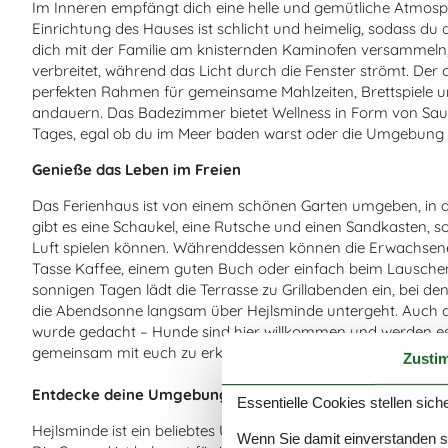
Im Inneren empfängt dich eine helle und gemütliche Atmosph
Einrichtung des Hauses ist schlicht und heimelig, sodass du
dich mit der Familie am knisternden Kaminofen versammeln
verbreitet, während das Licht durch die Fenster strömt. Der
perfekten Rahmen für gemeinsame Mahlzeiten, Brettspiele un
andauern. Das Badezimmer bietet Wellness in Form von Sau
Tages, egal ob du im Meer baden warst oder die Umgebung 
Genieße das Leben im Freien
Das Ferienhaus ist von einem schönen Garten umgeben, in de
gibt es eine Schaukel, eine Rutsche und einen Sandkasten, s
Luft spielen können. Währenddessen können die Erwachsene
Tasse Kaffee, einem guten Buch oder einfach beim Lausch
sonnigen Tagen lädt die Terrasse zu Grillabenden ein, bei
die Abendsonne langsam über Hejlsminde untergeht. Auch an
wurde gedacht – Hunde sind hier willkommen und werden e
gemeinsam mit euch zu erkunden.
Zusti
Entdecke deine Umgebung
Essentielle Cookies stellen siche
Hejlsminde ist ein beliebtes Urlaubsziel für dänische wie a
Wenn Sie damit einverstanden sin