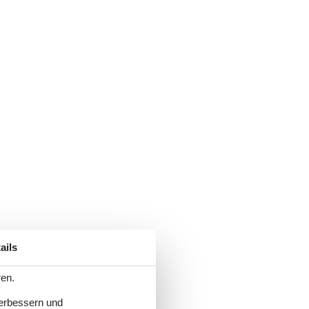
ails
ren.
verbessern und