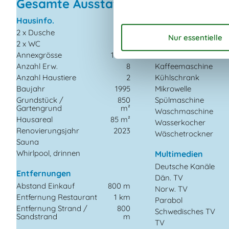
Gesamte Ausstattung
Hausinfo.
Küchengeräte
2 x Dusche
Abzugshaube
2 x WC
Gefriertruhe
Annexgrösse
10 m²
Herd
Anzahl Erw.
8
Kaffeemaschine
Anzahl Haustiere
2
Kühlschrank
Baujahr
1995
Mikrowelle
Grundstück /
850
Spülmaschine
Gartengrund
m²
Waschmaschine
Hausareal
85 m²
Wasserkocher
Renovierungsjahr
2023
Wäschetrockner
Sauna
Whirlpool, drinnen
Multimedien
Deutsche Kanäle
Entfernungen
Dän. TV
Abstand Einkauf
800 m
Norw. TV
Entfernung Restaurant
1 km
Parabol
Entfernung Strand /
800
Schwedisches TV
Sandstrand
m
TV