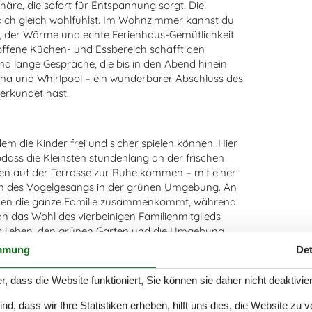
äre, die sofort für Entspannung sorgt. Die
 dich gleich wohlfühlst. Im Wohnzimmer kannst du
, der Wärme und echte Ferienhaus-Gemütlichkeit
 offene Küchen- und Essbereich schafft den
d lange Gespräche, die bis in den Abend hinein
na und Whirlpool – ein wunderbarer Abschluss des
erkundet hast.
m die Kinder frei und sicher spielen können. Hier
odass die Kleinsten stundenlang an der frischen
n auf der Terrasse zur Ruhe kommen – mit einer
en des Vogelgesangs in der grünen Umgebung. An
 denen die ganze Familie zusammenkommt, während
 das Wohl des vierbeinigen Familienmitglieds
s lieben, den grünen Garten und die Umgebung
mmung
Det
r, dass die Website funktioniert, Sie können sie daher nicht deaktivie
uch für deutsche Gäste – und das aus gutem Grund.
d, dass wir Ihre Statistiken erheben, hilft uns dies, die Website zu 