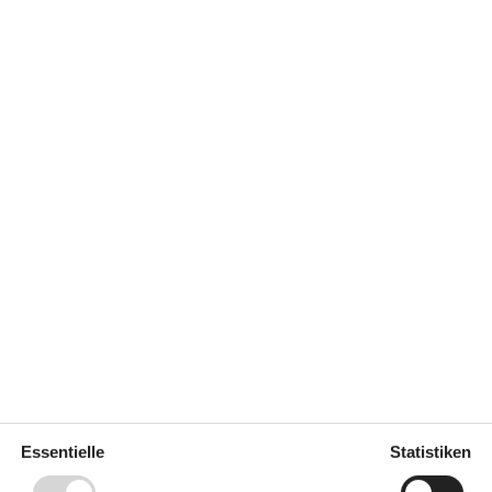
 m²
Entfernung Wasser
800 m
Einkaufen
800 m
ich
Ja
Geschirrspüler
Ja
Nichtraucher
Ja
Ja
Klimafreundlich
Ja
Essentielle
Statistiken