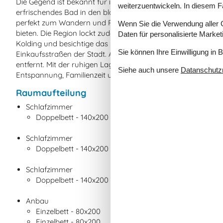
Die Gegend ist bekannt für ihren gemütlichen Strand, an 
weiterzuentwickeln. In diesem F
erfrischendes Bad in den blauen Wellen genießen können. Ent
perfekt zum Wandern und Radfahren eignen und einen herrli
Wenn Sie die Verwendung aller Co
bieten. Die Region lockt zudem mit spannenden Ausflugszie
Daten für personalisierte Marke
Kolding und besichtige das historische Schloss Koldinghus
Sie können Ihre Einwilligung in 
Einkaufsstraßen der Stadt. Auch Haderslev mit seiner charma
entfernt. Mit der ruhigen Lage des Ferienhauses als Ausgan
Siehe auch unsere
Datanschutzri
Entspannung, Familienzeit und Erlebnissen in einer der schö
Raumaufteilung
Schlafzimmer
Doppelbett - 140x200
Schlafzimmer
Doppelbett - 140x200
Schlafzimmer
Doppelbett - 140x200
Anbau
Einzelbett - 80x200
Einzelbett - 80x200