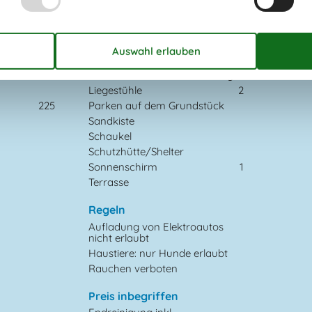
Draußen
Carport
19 m²
4094
Gartenmöbel
Grill
Kohlegrill
Liegestühle
2
225
Parken auf dem Grundstück
Sandkiste
Schaukel
Schutzhütte/Shelter
Sonnenschirm
1
Terrasse
Regeln
Aufladung von Elektroautos
nicht erlaubt
Haustiere: nur Hunde erlaubt
Rauchen verboten
Preis inbegriffen