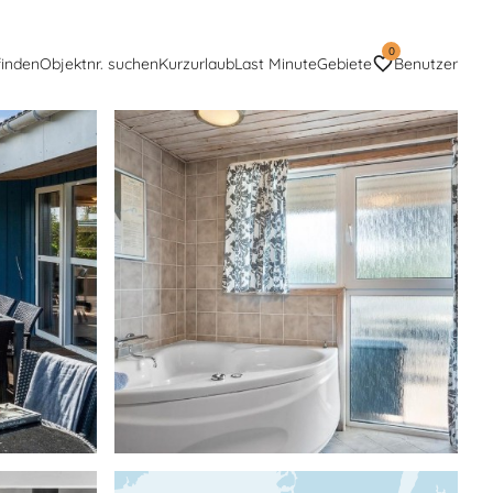
0
finden
Objektnr. suchen
Kurzurlaub
Last Minute
Gebiete
Benutzer