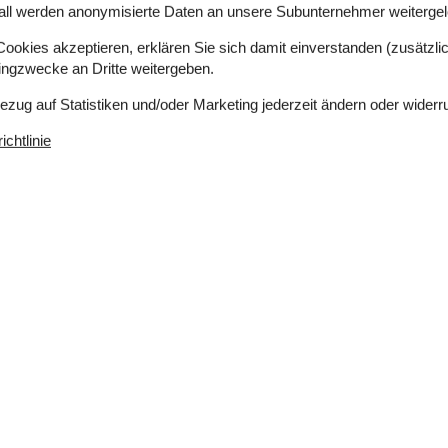
dem Kinder Sandburgen bauen und Erwachsene ein
all werden anonymisierte Daten an unsere Subunternehmer weitergele
lang der Küste findest du kleine Wege, die sich
chen Blick auf die schöne Hejlsminde-Bucht
okies akzeptieren, erklären Sie sich damit einverstanden (zusätzlich
len – unternimm zum Beispiel einen Ausflug nach
tingzwecke an Dritte weitergeben.
 oder bummle durch die gemütlichen
Bezug auf Statistiken und/oder Marketing jederzeit ändern oder widerr
nten Altstadt liegt nur eine kurze Autofahrt
gspunkt genießt du die perfekte Kombination aus
chtlinie
nsten Regionen Südostjütlands.