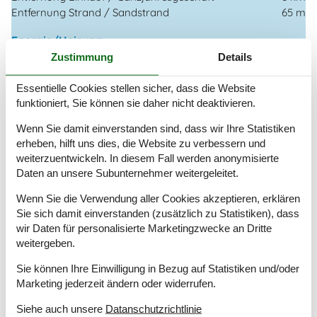
Entfernung Strand / Sandstrand
65 m
Energie/Heizung
4 x Elektroheizung
Zustimmung
Details
Kaminofen
Essentielle Cookies stellen sicher, dass die Website
Wärmepumpe / Mit Kühlung
funktioniert, Sie können sie daher nicht deaktivieren.
Küchengeräte
Wenn Sie damit einverstanden sind, dass wir Ihre Statistiken
Abzugshaube
erheben, hilft uns dies, die Website zu verbessern und
Backofen
weiterzuentwickeln. In diesem Fall werden anonymisierte
Gefriertruhe
60
Daten an unsere Subunternehmer weitergeleitet.
Kaffeemaschine
Kochplatten
Wenn Sie die Verwendung aller Cookies akzeptieren, erklären
Kühlschrank
Sie sich damit einverstanden (zusätzlich zu Statistiken), dass
Spülmaschine
wir Daten für personalisierte Marketingzwecke an Dritte
weitergeben.
Multimedien
Sie können Ihre Einwilligung in Bezug auf Statistiken und/oder
Deutsche Kanäle
Marketing jederzeit ändern oder widerrufen.
Dän. TV
Gratis Wi-Fi - Über 20 Mbit
Siehe auch unsere
Datanschutzrichtlinie