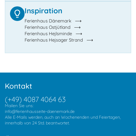
Inspiration
Ferienhaus Dänemark
Ferienhaus Ostjütland
Ferienhaus Hejlsminde
Ferienhaus Hejsager Strand
Kontakt
(+49) 4087 4064 63
Mailen Sie uns:
info@ferienhausseite-daenemark.de
Alle E-Mails werden, auch an Wochenenden und Feiertagen,
innerhalb von 24 Std. beantwortet.