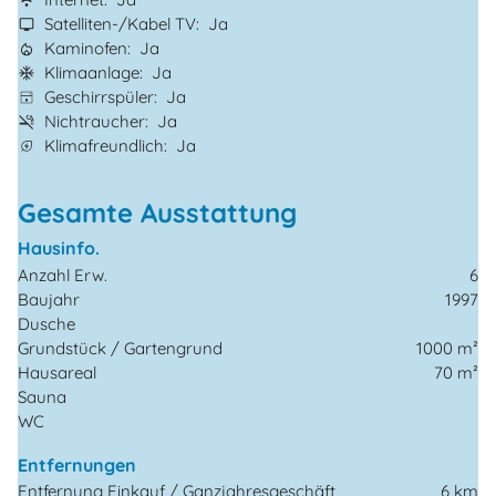
Satelliten-/Kabel TV
Ja
Kaminofen
Ja
Klimaanlage
Ja
Geschirrspüler
Ja
Nichtraucher
Ja
Klimafreundlich
Ja
Gesamte Ausstattung
Hausinfo.
Anzahl Erw.
6
Baujahr
1997
Dusche
Grundstück / Gartengrund
1000 m²
Hausareal
70 m²
Sauna
WC
Entfernungen
Entfernung Einkauf / Ganzjahresgeschäft
6 km