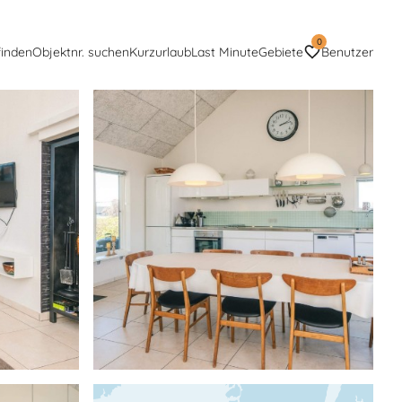
0
finden
Objektnr. suchen
Kurzurlaub
Last Minute
Gebiete
Benutzer