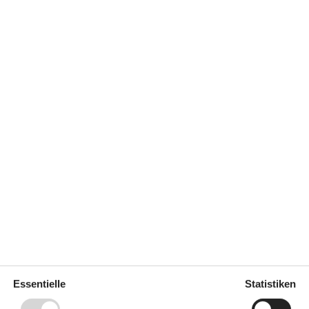
er
50 m
Geschirrspüler
Ja
zimmer
Ja
Nichtraucher
Ja
Ja
Entfernung
Einkauf
4,5 km
1
Küste
50 m
r
3
Restaurant
800 m
2010
Küche
Abzugshaube
Elektroherd
s Internet
Kaffeemaschine
Kühl-/Gefrierschrank
n
Kühlschrank
Mikrowelle
88 m²
Essentielle
Statistiken
Spülmaschine