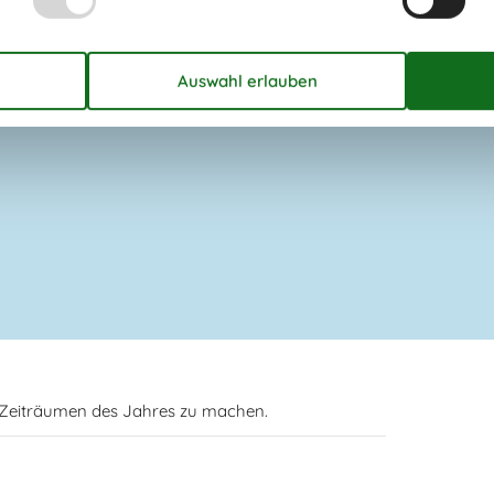
Wellness
Spa (beheizt, Innenbereich, 2
Personen)
Whirlpool
n Zeiträumen des Jahres zu machen.