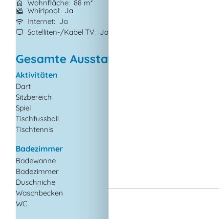
Wohnfläche
88 m²
Entfernung Wass
Whirlpool
Ja
Kaminofen
Ja
Internet
Ja
Spiel- und Sport
Satelliten-/Kabel TV
Ja
Waschmaschine
Gesamte Ausstattung
Aktivitäten
Diverse
Dart
2
Aktivitätsraum
Sitzbereich
Anzahl Badezimmer
Spiel
Anzahl Schlafzimme
Tischfussball
2
Baujahr
Tischtennis
2
Deutsche Kanäle
Haustier erlaubt
Badezimmer
Hoch Geschwindigkeit
Badewanne
Internet
Badezimmer
Nationales Fernsehe
Duschniche
Nichtraucher
Waschbecken
Wohnfläche in m²
WC
Draußen