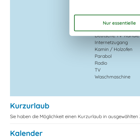
Bademöglichkeiten
(Sandstrand)
Gartengrill
Drinnen
Deutsche TV-Kanäle
Internetzugang
Kamin / Holzofen
Parabol
Radio
TV
Waschmaschine
Kurzurlaub
Sie haben die Möglichkeit einen Kurzurlaub in ausgewählte
Kalender