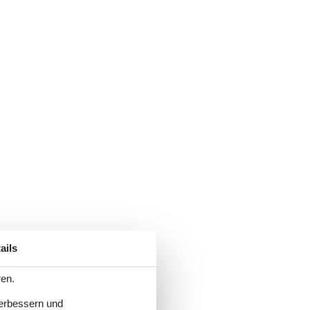
ails
ren.
verbessern und