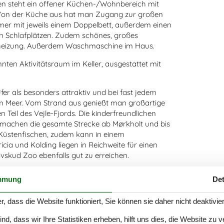
eben steht ein offener Küchen-/Wohnbereich mit
. Von der Küche aus hat man Zugang zur großen
mmer mit jeweils einem Doppelbett, außerdem einen
n Schlafplätzen. Zudem schönes, großes
heizung. Außerdem Waschmaschine im Haus.
en Aktivitätsraum im Keller, ausgestattet mit
Ufer als besonders attraktiv und bei fast jedem
am Meer. Vom Strand aus genießt man großartige
Teil des Vejle-Fjords. Die kinderfreundlichen
 machen die gesamte Strecke ab Mørkholt und bis
 Küstenfischen, zudem kann in einem
cia und Kolding liegen in Reichweite für einen
skud Zoo ebenfalls gut zu erreichen.
mmung
Det
garten.
r, dass die Website funktioniert, Sie können sie daher nicht deaktivie
d, dass wir Ihre Statistiken erheben, hilft uns dies, die Website zu 