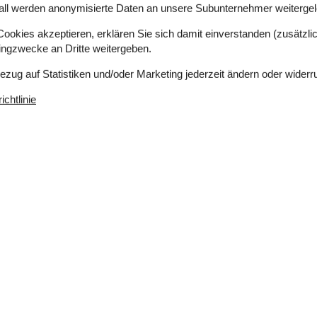
all werden anonymisierte Daten an unsere Subunternehmer weitergele
okies akzeptieren, erklären Sie sich damit einverstanden (zusätzlich
tingzwecke an Dritte weitergeben.
Abzugsh., Kaffeem., Spülm.
Bezug auf Statistiken und/oder Marketing jederzeit ändern oder widerr
blick, Nichtraucherhaus
chtlinie
zur Verfügung.
Einkaufen
4.500 m
ich
Ja