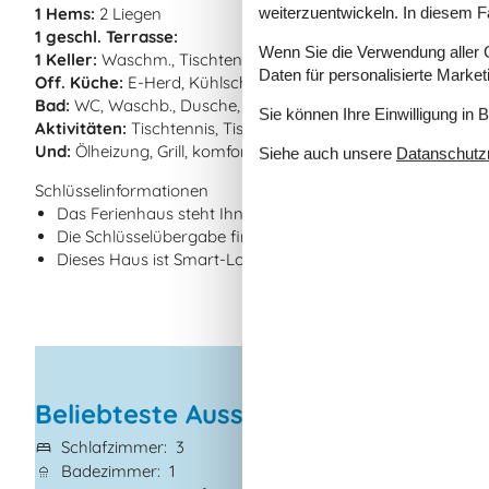
weiterzuentwickeln. In diesem F
1 Hems:
2 Liegen
1 geschl. Terrasse:
Wenn Sie die Verwendung aller Co
1 Keller:
Waschm., Tischtennis, Tischfußball, Dart
Daten für personalisierte Marke
Off. Küche:
E-Herd, Kühlschr., Kühl-Gefrier-Kombi, Mikrow., 
Bad:
WC, Waschb., Dusche, Fußbodenheiz.
Sie können Ihre Einwilligung in 
Aktivitäten:
Tischtennis, Tischfußball, Dart
Und:
Ölheizung, Grill, komfortable Möblierung, Meerblick/See
Siehe auch unsere
Datanschutzri
Schlüsselinformationen
Das Ferienhaus steht Ihnen am Anreisetag ab 16:00 Uhr 
Die Schlüsselübergabe findet am Haus statt.
Dieses Haus ist Smart-Lock-fähig
Beliebteste Ausstattungen
Schlafzimmer
3
Haustiere
2
Badezimmer
1
Kurzurlaub mögl