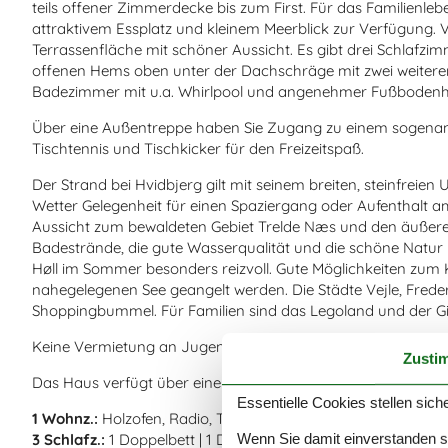
teils offener Zimmerdecke bis zum First. Für das Familienl
attraktivem Essplatz und kleinem Meerblick zur Verfügung
Terrassenfläche mit schöner Aussicht. Es gibt drei Schlafzi
offenen Hems oben unter der Dachschräge mit zwei weitere
Badezimmer mit u.a. Whirlpool und angenehmer Fußboden
Über eine Außentreppe haben Sie Zugang zu einem sogenannt
Tischtennis und Tischkicker für den Freizeitspaß.
Der Strand bei Hvidbjerg gilt mit seinem breiten, steinfreien 
Wetter Gelegenheit für einen Spaziergang oder Aufenthalt 
Aussicht zum bewaldeten Gebiet Trelde Næs und den äußeren 
Badestrände, die gute Wasserqualität und die schöne Natur
Høll im Sommer besonders reizvoll. Gute Möglichkeiten zum
nahegelegenen See geangelt werden. Die Städte Vejle, Frederi
Shoppingbummel. Für Familien sind das Legoland und der Giv
Keine Vermietung an Jugendgruppen erwünscht!
Zusti
Das Haus verfügt über einen komplett umschlossenen Solar
Essentielle Cookies stellen siche
1 Wohnz.:
Holzofen, Radio, TV
Wenn Sie damit einverstanden sin
3 Schlafz.:
1 Doppelbett | 1 Doppelbett | 1 Doppelbett