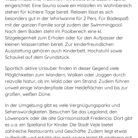
eingerichtet. Eine Sauna sowie ein Holzofen im Wohnbereich
stehen für kühlere Tage bereit. Relaxen lässt es sich
besonders gut in der Whirlwanne für 2 Pers. Für Badespaß
mit der ganzen Familie sorgt zudem der Swimmingpool.
Nach dem Baden steht im Poolbereich eine kl.
Sitzgelegenheit zum Erholen oder für den Aufpasser der
kleinen Wasserratten bereit. Zur kinderfreundlichen
Ausstattung gehören auch Kinderbett, Hochstuhl sowie
Schaukel auf dem Grundstück.
Sportlich aktive Urlauber finden in dieser Gegend viele
Möglichkeiten zum Wandern, Walken oder Joggen durch
reizvolle Natur, ob im Wald oder am Strand. Zudem führen
unweit einige Wanderpfade über Heideflächen und bis zur
großen, weißen Düne.
In der Umgebung gibt es viele Vergnügungsparks und
Sehenswürdigkeiten. Besuchen Sie das Legoland, den
Löwenpark oder die alte Garnisonsstadt Fredericia. Dort gibt
es u.a. ein Spielland für Kinder. Die Stadt Vejle bietet
zahlreiche Restaurants und Geschäfte. Zudem liegt etwas
außerhalb und erhöht das exklusivere Hotel Munkebjerg mit