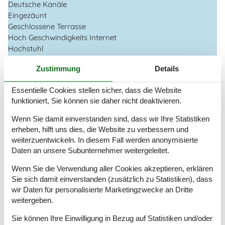
Deutsche Kanäle
Eingezäunt
Geschlossene Terrasse
Hoch Geschwindigkeits Internet
Hochstuhl
Internet
Zustimmung
Details
Kabelfernsehen
Nationales Fernsehen
Essentielle Cookies stellen sicher, dass die Website
Nichtraucher
funktioniert, Sie können sie daher nicht deaktivieren.
Renoviert
2018
Wohnfläche in m²
142 m²
Wenn Sie damit einverstanden sind, dass wir Ihre Statistiken
Überdachte Terrasse
erheben, hilft uns dies, die Website zu verbessern und
weiterzuentwickeln. In diesem Fall werden anonymisierte
Draußen
Daten an unsere Subunternehmer weitergeleitet.
Bademöglichkeiten (Sandstrand)
Carport
Wenn Sie die Verwendung aller Cookies akzeptieren, erklären
Sie sich damit einverstanden (zusätzlich zu Statistiken), dass
Eingezäuntes Grundstück
wir Daten für personalisierte Marketingzwecke an Dritte
Gartenmöbel
weitergeben.
Terrasse
Überdachte Terrasse
Sie können Ihre Einwilligung in Bezug auf Statistiken und/oder