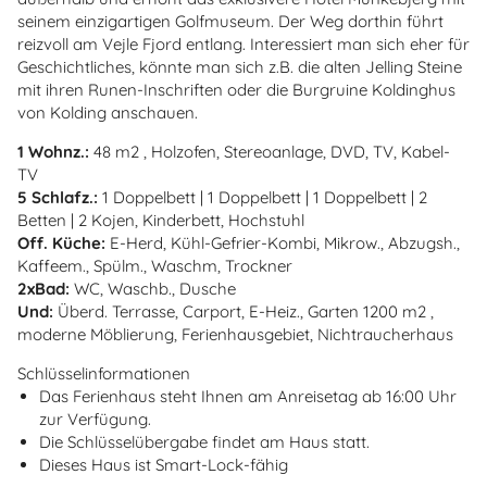
seinem einzigartigen Golfmuseum. Der Weg dorthin führt
reizvoll am Vejle Fjord entlang. Interessiert man sich eher für
Geschichtliches, könnte man sich z.B. die alten Jelling Steine
mit ihren Runen-Inschriften oder die Burgruine Koldinghus
von Kolding anschauen.
1 Wohnz.:
48 m2 , Holzofen, Stereoanlage, DVD, TV, Kabel-
TV
5 Schlafz.:
1 Doppelbett | 1 Doppelbett | 1 Doppelbett | 2
Betten | 2 Kojen, Kinderbett, Hochstuhl
Off. Küche:
E-Herd, Kühl-Gefrier-Kombi, Mikrow., Abzugsh.,
Kaffeem., Spülm., Waschm, Trockner
2xBad:
WC, Waschb., Dusche
Und:
Überd. Terrasse, Carport, E-Heiz., Garten 1200 m2 ,
moderne Möblierung, Ferienhausgebiet, Nichtraucherhaus
Schlüsselinformationen
Das Ferienhaus steht Ihnen am Anreisetag ab 16:00 Uhr
zur Verfügung.
Die Schlüsselübergabe findet am Haus statt.
Dieses Haus ist Smart-Lock-fähig