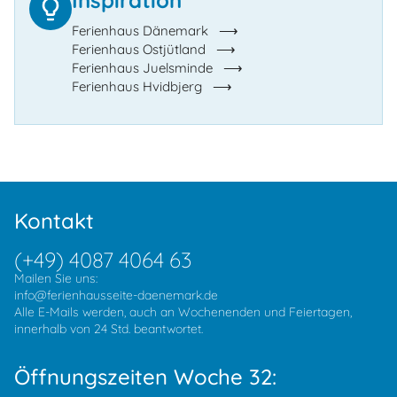
Inspiration
Ferienhaus Dänemark
Ferienhaus Ostjütland
Ferienhaus Juelsminde
Ferienhaus Hvidbjerg
Kontakt
(+49) 4087 4064 63
Mailen Sie uns:
info@ferienhausseite-daenemark.de
Alle E-Mails werden, auch an Wochenenden und Feiertagen,
innerhalb von 24 Std. beantwortet.
Öffnungszeiten Woche 32: