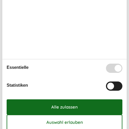
Mo
Di
Mi
Do
Fr
Sa
So
36
1
2
3
4
5
6
37
7
8
9
10
11
12
13
38
14
15
16
17
18
19
20
39
21
22
23
24
25
26
27
40
28
29
30
41
Essentielle
Oktober 2026
Mo
Di
Mi
Do
Fr
Sa
So
Statistiken
40
1
2
3
4
41
5
6
7
8
9
10
11
42
12
13
14
15
16
17
18
43
19
20
21
22
23
24
25