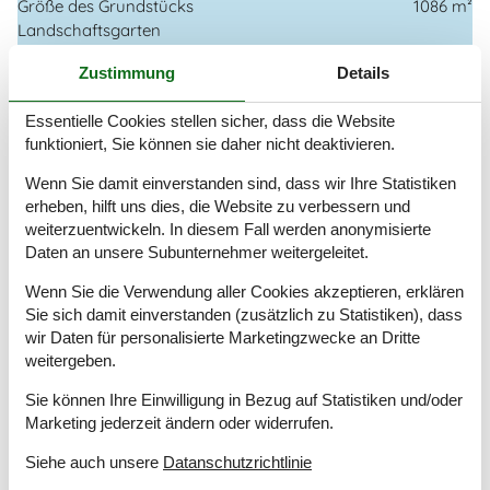
Größe des Grundstücks
1086 m²
Landschaftsgarten
Meer
200 m
Zustimmung
Details
Parkplatz beim Haus
Einrichtung
Essentielle Cookies stellen sicher, dass die Website
funktioniert, Sie können sie daher nicht deaktivieren.
Anzahl Erwachsene inkl. 4-11 Jahre
6
Baujahr
1969
Wenn Sie damit einverstanden sind, dass wir Ihre Statistiken
Bebaute Fläche
74 m²
erheben, hilft uns dies, die Website zu verbessern und
Ferienhaus
weiterzuentwickeln. In diesem Fall werden anonymisierte
Gefrierkapazität (Anzahl Liter)
6
Daten an unsere Subunternehmer weitergeleitet.
Renovierung
2010
Waschmaschine
1
Wenn Sie die Verwendung aller Cookies akzeptieren, erklären
Sie sich damit einverstanden (zusätzlich zu Statistiken), dass
Wärmepumpe
wir Daten für personalisierte Marketingzwecke an Dritte
Wärmepumpe Luft zu Luft
weitergeben.
Wäschetrockner
1
Sie können Ihre Einwilligung in Bezug auf Statistiken und/oder
Küche
Marketing jederzeit ändern oder widerrufen.
Anzahl der Keramikkochplatten
4
Heißluftofen
1
Siehe auch unsere
Datanschutzrichtlinie
Kühlschrank
1