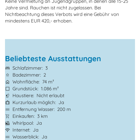
Keine Vermietung an Jugendgruppen, in denen alle 15-25
Jahre sind. Rauchen ist nicht zugelassen. Bei
Nichtbeachtung dieses Verbots wird eine Gebühr von
mindestens EUR 420,- erhoben.
Beliebteste Ausstattungen
Schlafzimmer
3
Badezimmer
2
Wohnfläche
74 m²
Grundstück
1.086 m²
Haustiere
Nicht erlaubt
Kurzurlaub möglich
Ja
Entfernung Wasser
200 m
Einkaufen
3 km
Whirlpool
Ja
Internet
Ja
Wasserblick
Ja