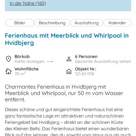
In der Nähe (160)
Bilder
Beschreibung
Ausstattung
Kalender
Ferienhaus mit Meerblick und Whirlpool in
Hvidbjerg
Börkob
6 Personen
Karte anzeigen
Gesamte Ausstattung sehen
Wohnfläche
Objekt Nr.:
70 m²
121-61-1118
Charmantes Ferienhaus in Hvidbjerg mit
Meerblick und Whirlpool, nur 50 m vom Wasser
entfernt.
Dieses schöne und gut eingerichtete Ferienhaus hat eine
ganz fantastische Lage im attraktiven und naturschönen
Feriengebiet bei Hvidbjerg – direkt an der schönen Küste
des Kleinen Belts. Das Ferienhaus bietet einen wunderbaren
Blick auf das Wasser, den du sowohl vom Haus aus als auch