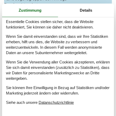
Rauchen ist verboten
Zustimmung
Details
Draußen
Geschäft
3 km
Essentielle Cookies stellen sicher, dass die Website
Grill
1
funktioniert, Sie können sie daher nicht deaktivieren.
Größe des Grundstücks
639 m²
Wenn Sie damit einverstanden sind, dass wir Ihre Statistiken
Landschaftsgarten
erheben, hilft uns dies, die Website zu verbessern und
Meer
50 m
weiterzuentwickeln. In diesem Fall werden anonymisierte
Parkplatz beim Haus
Daten an unsere Subunternehmer weitergeleitet.
Sandkasten
Terrasse
Wenn Sie die Verwendung aller Cookies akzeptieren, erklären
Überdachte Terrasse
Sie sich damit einverstanden (zusätzlich zu Statistiken), dass
wir Daten für personalisierte Marketingzwecke an Dritte
Einrichtung
weitergeben.
Anzahl Erwachsene inkl. 4-11 Jahre
6
Sie können Ihre Einwilligung in Bezug auf Statistiken und/oder
Baujahr
2001
Marketing jederzeit ändern oder widerrufen.
Bebaute Fläche
70 m²
Ferienhaus
Siehe auch unsere
Datanschutzrichtlinie
Gefrierkapazität (Anzahl Liter)
80
Hochstuhl
1