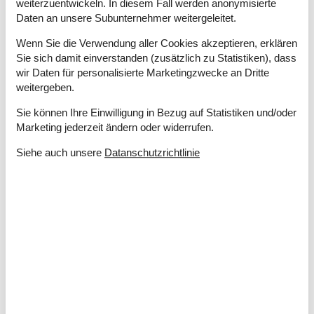
Wasser inkl.
weiterzuentwickeln. In diesem Fall werden anonymisierte
Winterfest
Daten an unsere Subunternehmer weitergeleitet.
Draußen
Wenn Sie die Verwendung aller Cookies akzeptieren, erklären
Sie sich damit einverstanden (zusätzlich zu Statistiken), dass
Dusche im Freien
wir Daten für personalisierte Marketingzwecke an Dritte
Gartenmöbel
weitergeben.
Grill
Kostenloser Parkplatz auf dem Gelände
2
Sie können Ihre Einwilligung in Bezug auf Statistiken und/oder
Wald-/Plantagenland
1362 m²
Marketing jederzeit ändern oder widerrufen.
Drinnen
Siehe auch unsere
Datanschutzrichtlinie
Energiesparendes Heizsystem
Kaminofen
Klimaanlage
Rauchmelder
Elektrogeräte
1 Fernseher
Chromecast
Internet (drahtlos)