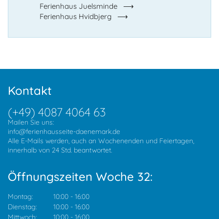
Ferienhaus Juelsminde
Ferienhaus Hvidbjerg
Kontakt
(+49) 4087 4064 63
Mailen Sie uns:
info@ferienhausseite-daenemark.de
Alle E-Mails werden, auch an Wochenenden und Feiertagen,
innerhalb von 24 Std. beantwortet.
Öffnungszeiten Woche 32:
Montag:
10:00
-
16:00
Dienstag:
10:00
-
16:00
Mittwoch:
10:00
-
16:00