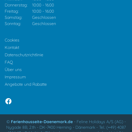
Donnerstag:
10:00
-
16:00
Freitag:
10:00
-
16:00
Samstag:
Geschlossen
Sonntag:
Geschlossen
Cookies
Kontakt
Datenschutzrichtlinie
FAQ
Über uns
Impressum
Angebote und Rabatte
©
Ferienhausseite-Daenemark.de
-
Feline Holidays A/S (AG)
-
Nygade 8B, 2.th -
DK-7400
Herning
-
Dänemark -
Tel.:
(+49) 4087