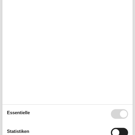
Notiz
Nicht an Institutionen vermietet
Nur für Ferienaufenthalte vermietet
Wird nicht an Jugendgruppen vermietet
Kurzurlaub
Zur Zeit werden keine Kurzulaube angeboten. Das bedeutet
meistens, dass ein Kurzurlaub in der Hochsaison nicht
möglich ist.
Kalender
Ankunft
Essentielle
August 2026
Statistiken