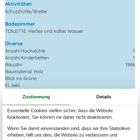
Aktivitäten
Schutzhütte/Shelter
Badezimmer
TOILETTE. Heißes und kaltes Wasser
Diverse
Anzahl Hochstühle
1
Anzahl Kinderbetten
1
Baujahr
1986
Baumaterial: Holz
Blick ins Grüne
EL exkl.
Ferienhaus
71 m²
Zustimmung
Details
Haustiere Nr
Heizung, Elektroheizung
Essentielle Cookies stellen sicher, dass die Website
Meerblick
funktioniert, Sie können sie daher nicht deaktivieren.
Self-Service-Check-in
Staubsauger
Wenn Sie damit einverstanden sind, dass wir Ihre Statistiken
Waschmaschine
erheben, hilft uns dies, die Website zu verbessern und