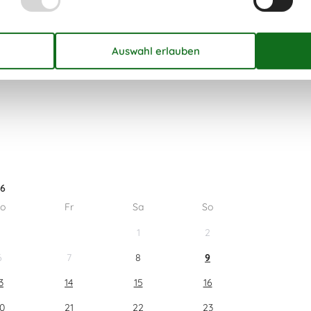
n Kurzurlaub zu machen, typischerweise außerhalb
26
o
Fr
Sa
So
1
2
6
7
8
9
3
14
15
16
0
21
22
23