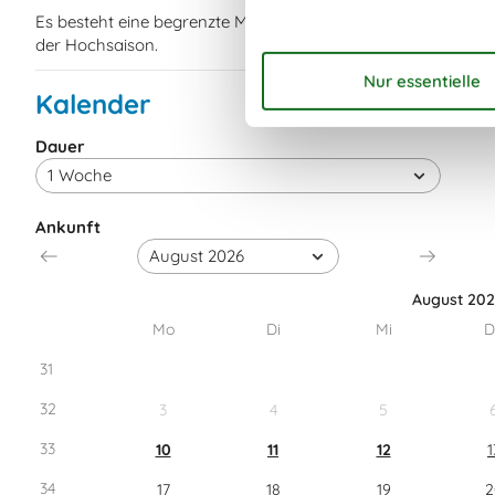
Es besteht eine begrenzte Möglichkeit das ganze Jahr eine
der Hochsaison.
Kalender
Dauer
Ankunft
August 20
Mo
Di
Mi
D
31
32
3
4
5
33
10
11
12
1
34
17
18
19
2