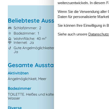
weiterzuentwickeln. In diesem F
Wenn Sie die Verwendung aller Co
Daten für personalisierte Marke
Beliebteste Ausstattungen
Sie können Ihre Einwilligung in 
Schlafzimmer
2
Grundstück
926
Badezimmer
1
Haustiere
Nicht 
Siehe auch unsere
Datanschutzri
Wohnfläche
40 m²
Kurzurlaub mögl
Internet
Ja
Waschmaschine
Gute Angelmöglichkeiten
Nichtraucher
Ja
Ja
Gesamte Ausstattung
Aktivitäten
Draußen
Angelmöglichkeit, Meer
Gartenmöbel
Grill
Badezimmer
Kostenloser Parkplat
dem Gelände
TOILETTE. Heißes und kaltes
Wasser
Kugelgrill
Naturgrundstück/Ga
Diverse