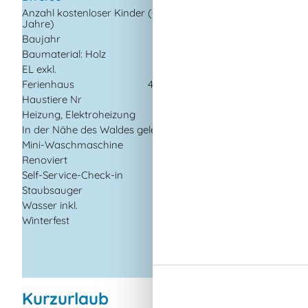
Offenes Gelände
Anzahl kostenloser Kinder (<4
1
Jahre)
Baujahr
2003
Elektrogeräte
Baumaterial: Holz
1 Fernseher
EL exkl.
Internet (drahtlos)
Ferienhaus
40 m²
Smart TV
Haustiere Nr
Stereoanlage
Heizung, Elektroheizung
In der Nähe
In der Nähe des Waldes gelegen
Mini-Waschmaschine
Die nächste Stadt
Renoviert
2026
Entf. zum
Wasser/Baden
Self-Service-Check-in
Entfernung Einkauf
Staubsauger
Entfernung zu
Wasser inkl.
Angelmöglichkeiten
Winterfest
Nächstes Restauran
Kurzurlaub