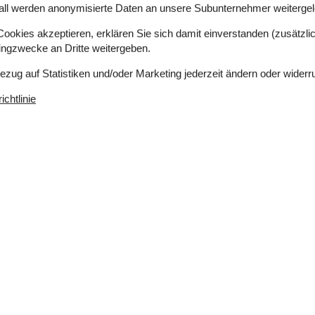
all werden anonymisierte Daten an unsere Subunternehmer weitergele
okies akzeptieren, erklären Sie sich damit einverstanden (zusätzlich
tingzwecke an Dritte weitergeben.
Bezug auf Statistiken und/oder Marketing jederzeit ändern oder widerr
 m²
Entfernung Wasser
240 m
erlaubt
Einkaufen
4 km
chtlinie
ich
Ja
Ja
Konzepte
Hochwertige Gartenmöbel
Rauchfreies Haus
z auf
2
Küche
Abzugshaube
rten
926
Die Küche verfügt über
m²
Warmwasser