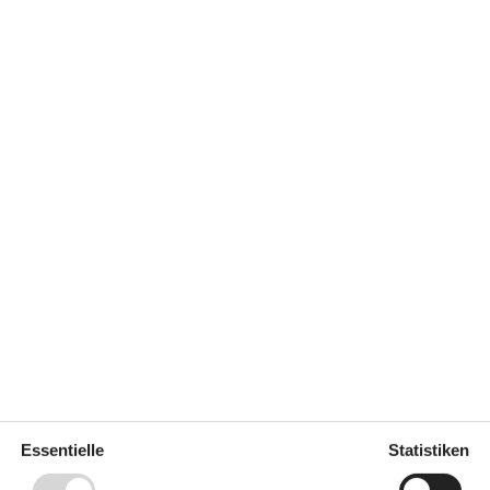
Elektrische Platten
2 Kochfelder
Gefriertruhe
40 l
Kaffeemaschine
Kühlschrank
Mikrowelle mit Backofen
Notiz
Bettwäsche kann nicht gemietet
werden
8 km
Handtücher können nicht
gemietet werden
240
m
Nicht an Institutionen vermietet
4 km
Nur für Ferienaufenthalte
vermietet
240
m
Wird nicht an Jugendgruppen
vermietet
t
1 km
Essentielle
Statistiken