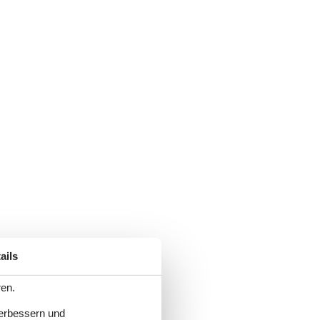
ails
ren.
verbessern und