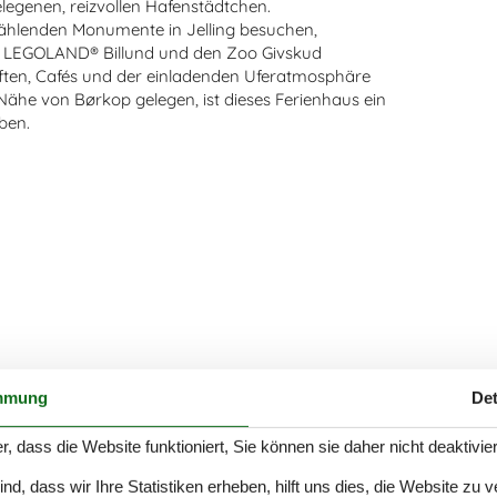
egenen, reizvollen Hafenstädtchen.
ählenden Monumente in Jelling besuchen,
age LEGOLAND® Billund und den Zoo Givskud
äften, Cafés und der einladenden Uferatmosphäre
 Nähe von Børkop gelegen, ist dieses Ferienhaus ein
ben.
mmung
Det
r, dass die Website funktioniert, Sie können sie daher nicht deaktivie
d, dass wir Ihre Statistiken erheben, hilft uns dies, die Website zu 