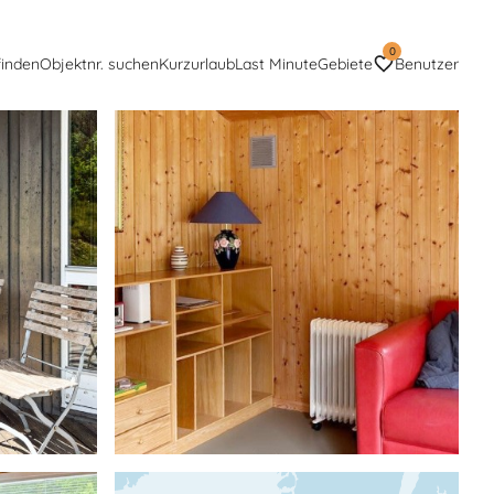
0
finden
Objektnr. suchen
Kurzurlaub
Last Minute
Gebiete
Benutzer