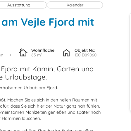
Ausstattung
Kalender
am Vejle Fjord mit
Wohnfläche
Objekt Nr.:
en
65 m²
130-D89060
 Fjord mit Kamin, Garten und
e Urlaubstage.
 erholsamen Urlaub am Fjord.
üßt. Machen Sie es sich in den hellen Räumen mit
afür, dass Sie sich hier der Natur ganz nah fühlen.
emeinsamen Mahlzeiten genießen und später noch
r Flammen lauschen.
e Sonne und schöne Stunden im Freien genießen,