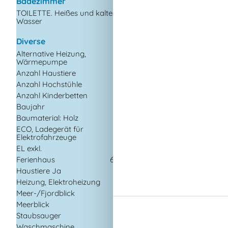
Badezimmer
Draußen
TOILETTE. Heißes und kaltes
Gartenmöbel
Wasser
Grill
Kostenloser Parkplat
Diverse
dem Gelände
Alternative Heizung,
Ladestation für Elek
Wärmepumpe
Privater Garten
Anzahl Haustiere
1
Anzahl Hochstühle
1
Drinnen
Anzahl Kinderbetten
1
Kaminofen
Baujahr
1973
Rauchmelder
Baumaterial: Holz
ECO, Ladegerät für
Elektrogeräte
Elektrofahrzeuge
1 Fernseher
EL exkl.
Chromecast
Ferienhaus
65 m²
Internet (drahtlos)
Haustiere Ja
1
Smart TV
Heizung, Elektroheizung
Meer-/Fjordblick
In der Nähe
Meerblick
Die nächste Stadt
Staubsauger
Entf. zum
Waschmaschine
Wasser/Baden