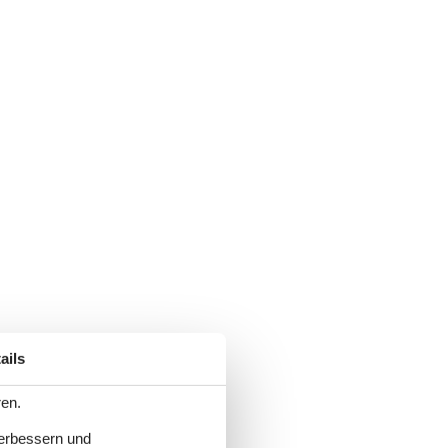
ails
ren.
verbessern und