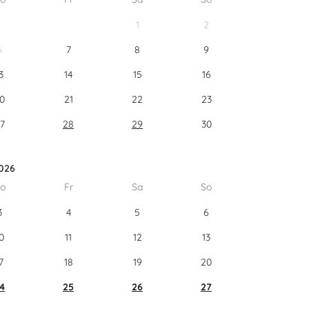
1
2
6
7
8
9
3
14
15
16
0
21
22
23
7
28
29
30
026
o
Fr
Sa
So
3
4
5
6
0
11
12
13
7
18
19
20
4
25
26
27