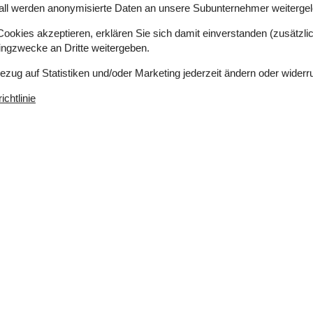
all werden anonymisierte Daten an unsere Subunternehmer weitergele
okies akzeptieren, erklären Sie sich damit einverstanden (zusätzlich
tingzwecke an Dritte weitergeben.
Bezug auf Statistiken und/oder Marketing jederzeit ändern oder widerr
chtlinie
Einkaufen
3 km
ich
Ja
er
200 m
Ja
Ladestation für Elektroauto
Ja
a
Klimafreundlich
Ja