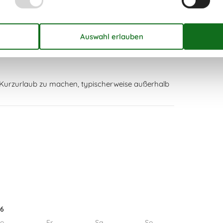
3 km
t
7 km
n Kurzurlaub zu machen, typischerweise außerhalb
26
o
Fr
Sa
So