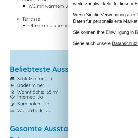
weiterzuentwickeln. In diesem F
WC mit warmem und kaltem Wasser, Dusche
Wenn Sie die Verwendung aller Co
Terrasse
Daten für personalisierte Marke
Offene und überdachte Terrasse
Sie können Ihre Einwilligung in 
Siehe auch unsere
Datanschutzri
Beliebteste Ausstattungen
Schlafzimmer
3
Haustiere
1
Badezimmer
1
Kurzurlaub mögl
Wohnfläche
65 m²
Entfernung Wass
Internet
Ja
Waschmaschine
Kaminofen
Ja
Geschirrspüler
J
Wasserblick
Ja
Nichtraucher
Ja
Gesamte Ausstattung