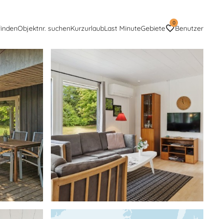
0
finden
Objektnr. suchen
Kurzurlaub
Last Minute
Gebiete
Benutzer