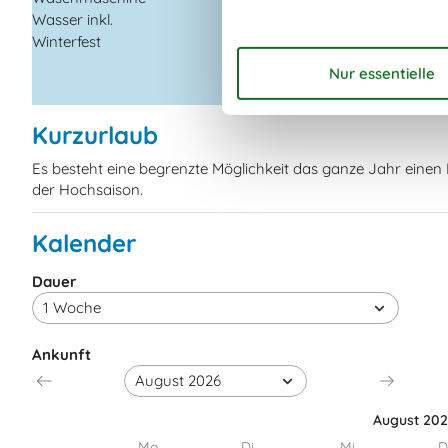
Wasser inkl.
Entfernung Einkauf
Winterfest
Nächstes Restauran
Kurzurlaub
Es besteht eine begrenzte Möglichkeit das ganze Jahr eine
der Hochsaison.
Kalender
Dauer
Ankunft
August 20
Mo
Di
Mi
D