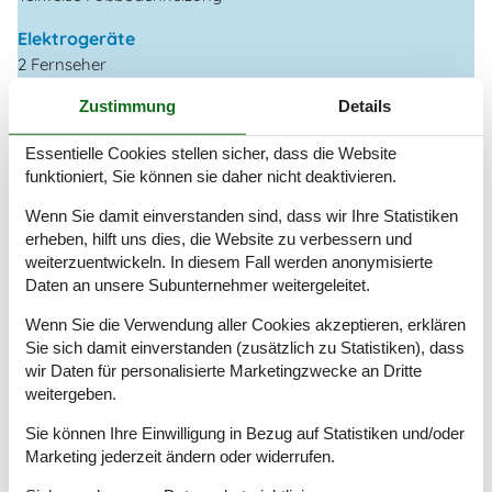
Elektrogeräte
2 Fernseher
Internet (drahtlos)
Zustimmung
Details
Smart TV
Essentielle Cookies stellen sicher, dass die Website
In der Nähe
funktioniert, Sie können sie daher nicht deaktivieren.
Badeland
10 km
Die nächste Stadt
8 km
Wenn Sie damit einverstanden sind, dass wir Ihre Statistiken
Entf. zum Wasser/Baden
250 m
erheben, hilft uns dies, die Website zu verbessern und
Entfernung Einkauf
3 km
weiterzuentwickeln. In diesem Fall werden anonymisierte
Entfernung zu Angelmöglichkeiten
250 m
Daten an unsere Subunternehmer weitergeleitet.
Nächstes Restaurant
500 m
Wenn Sie die Verwendung aller Cookies akzeptieren, erklären
Schwimmbad
10 km
Sie sich damit einverstanden (zusätzlich zu Statistiken), dass
Konzepte
wir Daten für personalisierte Marketingzwecke an Dritte
weitergeben.
Energiesparhaus
Haustierfrei
Sie können Ihre Einwilligung in Bezug auf Statistiken und/oder
Hochwertige Gartenmöbel
Marketing jederzeit ändern oder widerrufen.
Luxury Collection