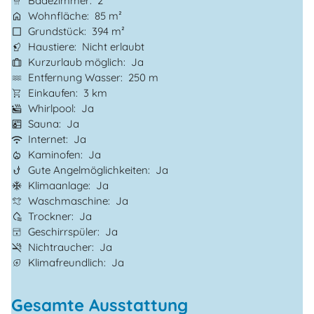
Badezimmer
2
Wohnfläche
85 m²
Grundstück
394 m²
Haustiere
Nicht erlaubt
Kurzurlaub möglich
Ja
Entfernung Wasser
250 m
Einkaufen
3 km
Whirlpool
Ja
Sauna
Ja
Internet
Ja
Kaminofen
Ja
Gute Angelmöglichkeiten
Ja
Klimaanlage
Ja
Waschmaschine
Ja
Trockner
Ja
Geschirrspüler
Ja
Nichtraucher
Ja
Klimafreundlich
Ja
Gesamte Ausstattung