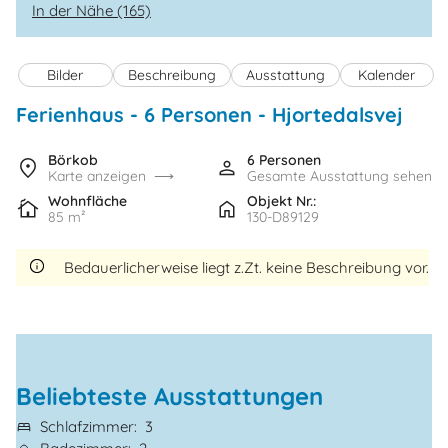
In der Nähe (165)
Bilder
Beschreibung
Ausstattung
Kalender
Ferienhaus - 6 Personen
 - 
Hjortedalsvej
 - B
 - 7
Börkob
6 Personen
Karte anzeigen
Gesamte Ausstattung sehen
 - H
Wohnfläche
Objekt Nr.:
85 m²
130-D89129
Bedauerlicherweise liegt z.Zt. keine Beschreibung vor.
Beliebteste Ausstattungen
Schlafzimmer
3