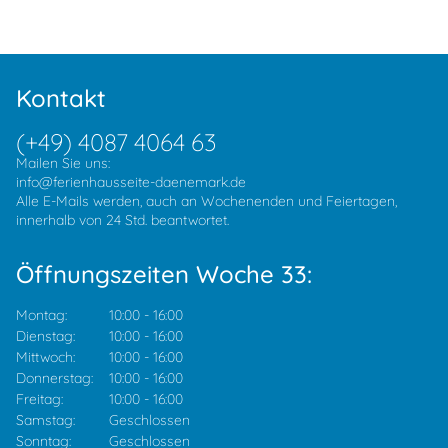
Kontakt
(+49) 4087 4064 63
Mailen Sie uns:
info@ferienhausseite-daenemark.de
Alle E-Mails werden, auch an Wochenenden und Feiertagen,
innerhalb von 24 Std. beantwortet.
Öffnungszeiten Woche 33:
Montag:
10:00
-
16:00
Dienstag:
10:00
-
16:00
Mittwoch:
10:00
-
16:00
Donnerstag:
10:00
-
16:00
Freitag:
10:00
-
16:00
Samstag:
Geschlossen
Sonntag:
Geschlossen