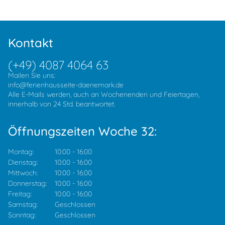
Kontakt
(+49) 4087 4064 63
Mailen Sie uns:
info@ferienhausseite-daenemark.de
Alle E-Mails werden, auch an Wochenenden und Feiertagen,
innerhalb von 24 Std. beantwortet.
Öffnungszeiten Woche 32:
Montag:
10:00
-
16:00
Dienstag:
10:00
-
16:00
Mittwoch:
10:00
-
16:00
Donnerstag:
10:00
-
16:00
Freitag:
10:00
-
16:00
Samstag:
Geschlossen
Sonntag:
Geschlossen