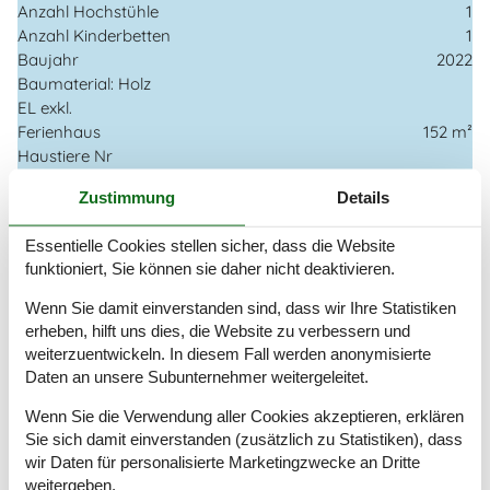
Anzahl Hochstühle
1
Anzahl Kinderbetten
1
Baujahr
2022
Baumaterial: Holz
EL exkl.
Ferienhaus
152 m²
Haustiere Nr
Meer-/Fjordblick
Zustimmung
Details
Meerblick
Renoviert
2022
Essentielle Cookies stellen sicher, dass die Website
Self-Service-Check-in
funktioniert, Sie können sie daher nicht deaktivieren.
Staubsauger
Waschmaschine
Wenn Sie damit einverstanden sind, dass wir Ihre Statistiken
Wasser inkl.
erheben, hilft uns dies, die Website zu verbessern und
Winterfest
weiterzuentwickeln. In diesem Fall werden anonymisierte
Wäschetrockner
Daten an unsere Subunternehmer weitergeleitet.
Draußen
Wenn Sie die Verwendung aller Cookies akzeptieren, erklären
Sie sich damit einverstanden (zusätzlich zu Statistiken), dass
Gartenmöbel
wir Daten für personalisierte Marketingzwecke an Dritte
Grill
weitergeben.