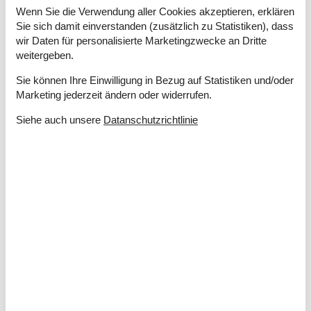
Ladestation für Elektroauto
Wenn Sie die Verwendung aller Cookies akzeptieren, erklären
Landschaftsgarten
501 m²
Sie sich damit einverstanden (zusätzlich zu Statistiken), dass
wir Daten für personalisierte Marketingzwecke an Dritte
Drinnen
weitergeben.
Fußbodenheizung im Badezimmer
Kaminofen
Sie können Ihre Einwilligung in Bezug auf Statistiken und/oder
Klimaanlage
Marketing jederzeit ändern oder widerrufen.
Rauchmelder
2
Siehe auch unsere
Datanschutzrichtlinie
Elektrogeräte
1 Fernseher
DK-DR1/TV2
Flachbildfernseher
50
Internet (drahtlos)
Radio
In der Nähe
Die nächste Stadt
7 km
Entf. zum Wasser/Baden
400 m
Entfernung Einkauf
3 km
Entfernung Flughafen BLL
48 km