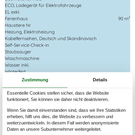
ECO, Ladegerät für Elektrofahrzeuge
EL exkl.
Ferienhaus
90 m²
Haustiere Nr
Heizung, Elektroheizung
Kabelfernsehen, Deutsch und Skandinavisch
Self-Service-Check-in
Staubsauger
Waschmaschine
Wasser inkl.
Winterfest
Wäschetrockner
Zustimmung
Details
Draußen
Essentielle Cookies stellen sicher, dass die Website
Aufladen von Elektroautos nicht inbegriffen Im Preis
funktioniert, Sie können sie daher nicht deaktivieren.
Dusche im Freien
Wenn Sie damit einverstanden sind, dass wir Ihre Statistiken
Gartenmöbel
erheben, hilft uns dies, die Website zu verbessern und
Grill
weiterzuentwickeln. In diesem Fall werden anonymisierte
Kostenloser Parkplatz auf dem Gelände
3
Daten an unsere Subunternehmer weitergeleitet.
Kugelgrill