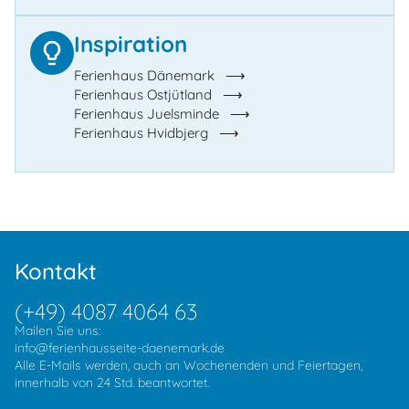
Inspiration
Ferienhaus Dänemark
Ferienhaus Ostjütland
Ferienhaus Juelsminde
Ferienhaus Hvidbjerg
Kontakt
(+49) 4087 4064 63
Mailen Sie uns:
info@ferienhausseite-daenemark.de
Alle E-Mails werden, auch an Wochenenden und Feiertagen,
innerhalb von 24 Std. beantwortet.