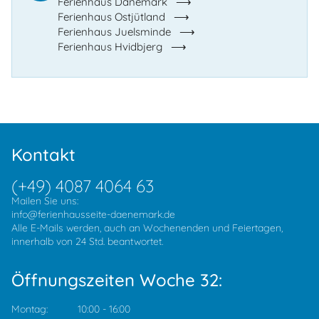
Ferienhaus Dänemark
Ferienhaus Ostjütland
Ferienhaus Juelsminde
Ferienhaus Hvidbjerg
Kontakt
(+49) 4087 4064 63
Mailen Sie uns:
info@ferienhausseite-daenemark.de
Alle E-Mails werden, auch an Wochenenden und Feiertagen,
innerhalb von 24 Std. beantwortet.
Öffnungszeiten Woche 32:
Montag:
10:00
-
16:00