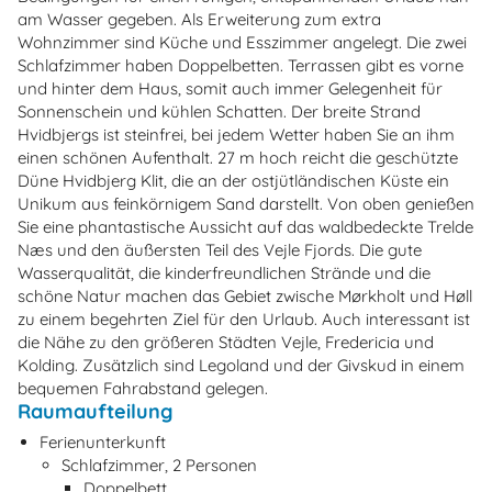
am Wasser gegeben. Als Erweiterung zum extra
Wohnzimmer sind Küche und Esszimmer angelegt. Die zwei
Schlafzimmer haben Doppelbetten. Terrassen gibt es vorne
und hinter dem Haus, somit auch immer Gelegenheit für
Sonnenschein und kühlen Schatten. Der breite Strand
Hvidbjergs ist steinfrei, bei jedem Wetter haben Sie an ihm
einen schönen Aufenthalt. 27 m hoch reicht die geschützte
Düne Hvidbjerg Klit, die an der ostjütländischen Küste ein
Unikum aus feinkörnigem Sand darstellt. Von oben genießen
Sie eine phantastische Aussicht auf das waldbedeckte Trelde
Næs und den äußersten Teil des Vejle Fjords. Die gute
Wasserqualität, die kinderfreundlichen Strände und die
schöne Natur machen das Gebiet zwische Mørkholt und Høll
zu einem begehrten Ziel für den Urlaub. Auch interessant ist
die Nähe zu den größeren Städten Vejle, Fredericia und
Kolding. Zusätzlich sind Legoland und der Givskud in einem
bequemen Fahrabstand gelegen.
Raumaufteilung
Ferienunterkunft
Schlafzimmer, 2 Personen
Doppelbett