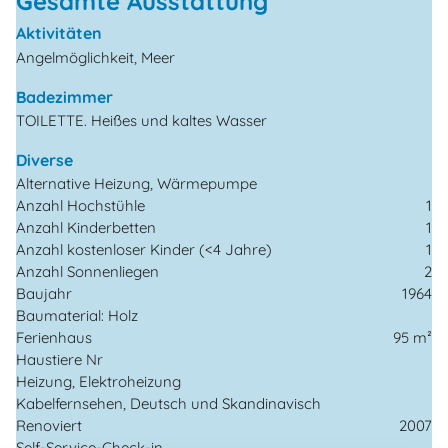
Gesamte Ausstattung
Aktivitäten
Angelmöglichkeit, Meer
Badezimmer
TOILETTE. Heißes und kaltes Wasser
Diverse
Alternative Heizung, Wärmepumpe
Anzahl Hochstühle
1
Anzahl Kinderbetten
1
Anzahl kostenloser Kinder (<4 Jahre)
1
Anzahl Sonnenliegen
2
Baujahr
1964
Baumaterial: Holz
Ferienhaus
95 m²
Haustiere Nr
Heizung, Elektroheizung
Kabelfernsehen, Deutsch und Skandinavisch
Renoviert
2007
Self-Service-Check-in