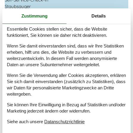
Staubsauger
Verbrauchskosten exkl.
Zustimmung
Details
Waschmaschine
Winterfest
Essentielle Cookies stellen sicher, dass die Website
Wäschetrockner
funktioniert, Sie können sie daher nicht deaktivieren.
Draußen
Wenn Sie damit einverstanden sind, dass wir Ihre Statistiken
Dusche im Freien
erheben, hilft uns dies, die Website zu verbessern und
Gartenmöbel
weiterzuentwickeln. In diesem Fall werden anonymisierte
Grill
Daten an unsere Subunternehmer weitergeleitet.
Kostenloser Parkplatz auf dem Gelände
2
Wenn Sie die Verwendung aller Cookies akzeptieren, erklären
Landschaftsgarten
824 m²
Sie sich damit einverstanden (zusätzlich zu Statistiken), dass
wir Daten für personalisierte Marketingzwecke an Dritte
Drinnen
weitergeben.
Klimaanlage
Sie können Ihre Einwilligung in Bezug auf Statistiken und/oder
Elektrogeräte
Marketing jederzeit ändern oder widerrufen.
1 DVD
1 Fernseher
Siehe auch unsere
Datanschutzrichtlinie
DK-DR1/TV2