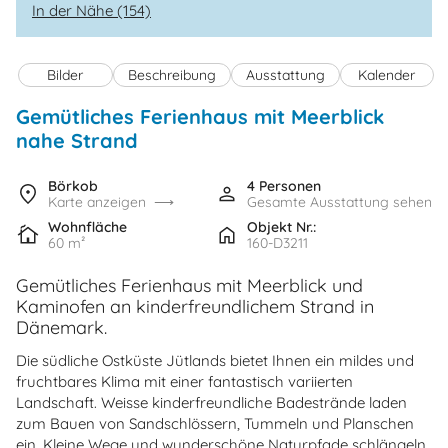
In der Nähe (154)
Bilder
Beschreibung
Ausstattung
Kalender
Gemütliches Ferienhaus mit Meerblick
nahe Strand
Börkob
4 Personen
Karte anzeigen
Gesamte Ausstattung sehen
Wohnfläche
Objekt Nr.:
60 m²
160-D3211
Gemütliches Ferienhaus mit Meerblick und
Kaminofen an kinderfreundlichem Strand in
Dänemark.
Die südliche Ostküste Jütlands bietet Ihnen ein mildes und
fruchtbares Klima mit einer fantastisch variierten
Landschaft. Weisse kinderfreundliche Badestrände laden
zum Bauen von Sandschlössern, Tummeln und Planschen
ein. Kleine Wege und wunderschöne Naturpfade schlängeln