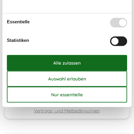
Essentielle
Unsere Gästebewertungen
2,7
Statistiken
7 Übernachtungen
Ab
EUR
521,-
Inkl. Endreinigung
Kalender anzeigen
Bitte beachten
Ankunftszeit wurde nicht ausgewählt.
Vertrags- und Mietbedingungen