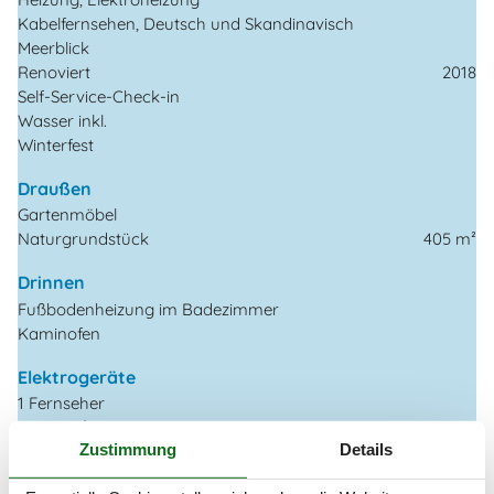
Kabelfernsehen, Deutsch und Skandinavisch
Meerblick
Renoviert
2018
Self-Service-Check-in
Wasser inkl.
Winterfest
Draußen
Gartenmöbel
Naturgrundstück
405 m²
Drinnen
Fußbodenheizung im Badezimmer
Kaminofen
Elektrogeräte
1 Fernseher
DK-DR1/TV2
Zustimmung
Details
Flachbildfernseher
Internet (drahtlos)