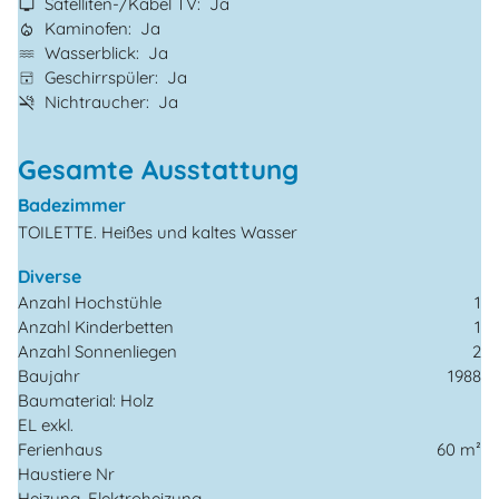
Satelliten-/Kabel TV
Ja
Kaminofen
Ja
Wasserblick
Ja
Geschirrspüler
Ja
Nichtraucher
Ja
Gesamte Ausstattung
Badezimmer
TOILETTE. Heißes und kaltes Wasser
Diverse
Anzahl Hochstühle
1
Anzahl Kinderbetten
1
Anzahl Sonnenliegen
2
Baujahr
1988
Baumaterial: Holz
EL exkl.
Ferienhaus
60 m²
Haustiere Nr
Heizung, Elektroheizung