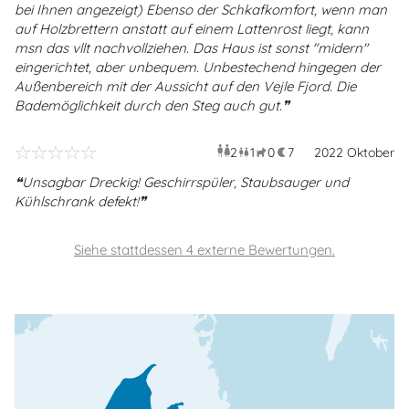
bei Ihnen angezeigt) Ebenso der Schkafkomfort, wenn man
auf Holzbrettern anstatt auf einem Lattenrost liegt, kann
msn das vllt nachvollziehen. Das Haus ist sonst "midern"
eingerichtet, aber unbequem. Unbestechend hingegen der
Außenbereich mit der Aussicht auf den Vejle Fjord. Die
Bademöglichkeit durch den Steg auch gut.
2
1
0
7
Erwachsene
2022 Oktober
Kind
Haustiere
Überna
Unsagbar Dreckig! Geschirrspüler, Staubsauger und
Kühlschrank defekt!
Siehe stattdessen 4 externe Bewertungen.