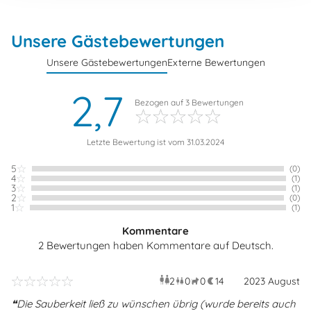
Unsere Gästebewertungen
Unsere Gästebewertungen
Externe Bewertungen
2,7
Bezogen auf
3
Bewertungen
Letzte Bewertung ist vom 31.03.2024
5
(0)
4
(1)
3
(1)
2
(0)
1
(1)
Kommentare
2 Bewertungen haben Kommentare auf Deutsch.
2
0
0
14
Erwachsene
2023 August
Kinder
Haustiere
Überna
Die Sauberkeit ließ zu wünschen übrig (wurde bereits auch