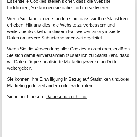
Essentielle Cookies stellen sicher, dass die Website
Radio
funktioniert, Sie können sie daher nicht deaktivieren.
In der Nähe
Wenn Sie damit einverstanden sind, dass wir Ihre Statistiken
Entf. zum Wasser/Baden
100 m
erheben, hilft uns dies, die Website zu verbessern und
Entfernung Einkauf
2,5 km
weiterzuentwickeln. In diesem Fall werden anonymisierte
Nächstes Restaurant
500 m
Daten an unsere Subunternehmer weitergeleitet.
Konzepte
Wenn Sie die Verwendung aller Cookies akzeptieren, erklären
Hochwertige Gartenmöbel
Sie sich damit einverstanden (zusätzlich zu Statistiken), dass
Nahe am Meer
wir Daten für personalisierte Marketingzwecke an Dritte
Rauchfreies Haus
weitergeben.
Sie können Ihre Einwilligung in Bezug auf Statistiken und/oder
Küche
Marketing jederzeit ändern oder widerrufen.
Abzugshaube
Die Küche verfügt über Warmwasser
Siehe auch unsere
Datanschutzrichtlinie
Elektroherd
Gefrierbox
25 l
Kaffeemaschine
Kühlschrank
Spülmaschine