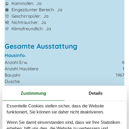
Kaminofen
Ja
Eingezäunter Bereich
Ja
Geschirrspüler
Ja
Nichtraucher
Ja
Klimafreundlich
Ja
Gesamte Ausstattung
Hausinfo.
Anzahl Erw.
6
Anzahl Haustiere
1
Baujahr
1967
Dusche
Grundstücksgröße
737 m²
Zustimmung
Details
Hausareal
74 m²
Renovierungsjahr
2022
Essentielle Cookies stellen sicher, dass die Website
WC
funktioniert, Sie können sie daher nicht deaktivieren.
Entfernungen
Wenn Sie damit einverstanden sind, dass wir Ihre Statistiken
Abstand Einkauf
2,5 km
erheben, hilft uns dies, die Website zu verbessern und