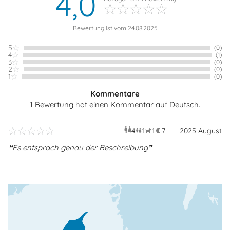
4,0
Bewertung ist vom 24.08.2025
5
(0)
4
(1)
3
(0)
2
(0)
1
(0)
Kommentare
1 Bewertung hat einen Kommentar auf Deutsch.
4
1
1
7
Erwachsene
2025 August
Kind
Haustier
Überna
Es entsprach genau der Beschreibung