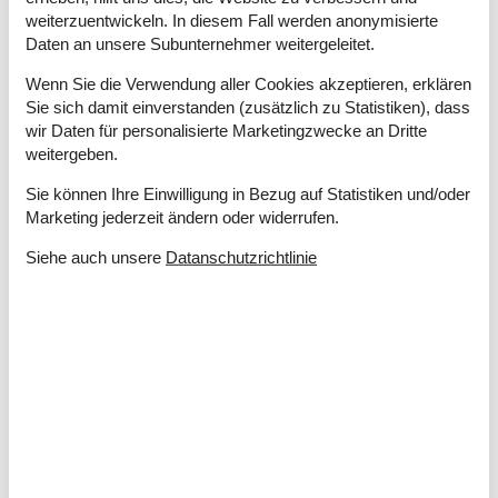
Entfernung Meer
250 m
weiterzuentwickeln. In diesem Fall werden anonymisierte
Entfernung Restaurant
1 km
Daten an unsere Subunternehmer weitergeleitet.
Entfernung Strand
250 m
Wenn Sie die Verwendung aller Cookies akzeptieren, erklären
Energie/Heizung
Sie sich damit einverstanden (zusätzlich zu Statistiken), dass
Elektroheizung
wir Daten für personalisierte Marketingzwecke an Dritte
Kaminofen
weitergeben.
Wärmepumpe / Ohne Kühlung
Sie können Ihre Einwilligung in Bezug auf Statistiken und/oder
Marketing jederzeit ändern oder widerrufen.
Küchengeräte
Abzugshaube
Siehe auch unsere
Datanschutzrichtlinie
Backofen
Heißluftofen
Kaffeemaschine
Kochplatten
4 Stück. Glas-Ceran
Kühlschrank m/Gefrierfach
140 l/ 60L
Spülmaschine
Wasserkocher
Multimedien
Chromecast
Deutsche Kanäle