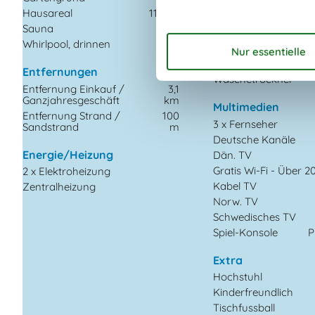
Kühlschrank
Hausareal
112 m²
Mikrowelle
Sauna
Spülmaschine
Whirlpool, drinnen
Waschmaschine
Wasserkocher
Entfernungen
Wäschetrockner
Entfernung Einkauf /
3,1
Ganzjahresgeschäft
km
Multimedien
Entfernung Strand /
100
3 x Fernseher
Sandstrand
m
Deutsche Kanäle
Energie/Heizung
Dän. TV
Gratis Wi-Fi - Über 2
2 x Elektroheizung
Kabel TV
Zentralheizung
Norw. TV
Schwedisches TV
Spiel-Konsole
P
Extra
Hochstuhl
Kinderfreundlich
Tischfussball