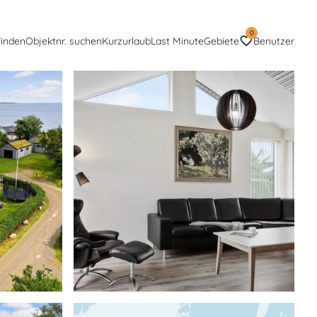
0
finden
Objektnr. suchen
Kurzurlaub
Last Minute
Gebiete
Benutzer