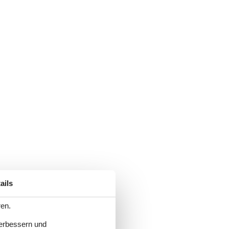
ails
ren.
verbessern und