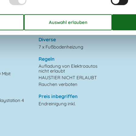
Parken auf dem Grundstück
Sandkiste
Schaukel
Sonnenschirm
1
Trampolin
Diverse
7 x Fußbodenheizung
Regeln
Aufladung von Elektroautos
nicht erlaubt
0 Mbit
HAUSTIER NICHT ERLAUBT
Rauchen verboten
Preis inbegriffen
laystation 4
Endreinigung inkl.