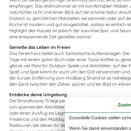
empfangen. Das Wohnzimmer ist mit komfortablen Möbeln und
natürliches Licht und einen Blick auf die schöne Natur drau
Esstisch zu gemütlichen Mahlzeiten versammeln oder auf de
Küche ist modern und gut ausgestattet, sodass es einfach ist,
Highlight des Hauses ist jedoch der luxuriöse Spa- und Saun
eine entspannende Zeit genießen kannst.
Genieße das Leben im Freien
Das Ferienhaus bietet auch fantastische Außenanlagen. Die g
Tage mit einem guten Buch oder einer Tasse Kaffee zu genie
gibt es viel Platz für Outdoor-Spiele und Aktivitäten, auf d
Spaß und Spiel könnt ihr euch um den Grill versammeln und e
der kurzen Entfernung zum Hvidbjerg Strand ist es nahelieg
den Sand zwischen den Zehen spüren und ein Bad im klaren
Entdecke deine Umgebung
Die Strandhusvej 15 liegt perfekt zwischen Vejle und Frederi
Zusti
von spannenden Aktivitäten und Sehenswürdigkeiten bietet.
oder einen Ausflug ins Legoland bei Billund machen, während
Essentielle Cookies stellen siche
Fredericia und den Madsby Spielpark bietet. Darüber hinaus
Radtouren, bei denen ihr die schöne ostjütländische Natur 
Wenn Sie damit einverstanden sin