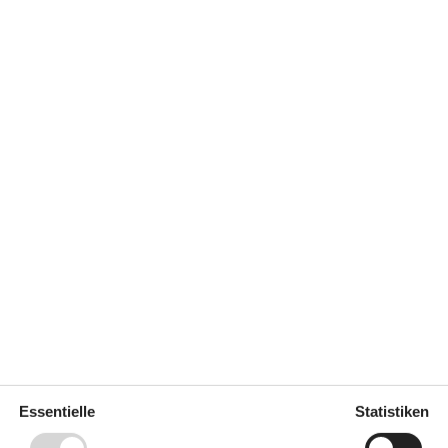
 m²
Entfernung Wasser
100 m
erlaubt
Einkaufen
3.100 m
ich
Ja
 TV
Ja
Geschirrspüler
Ja
Ja
Nichtraucher
Ja
Draußen
Carport
Gartenmöbel
160
Grill
Cooler Grill
Liegestühle
5
Essentielle
Statistiken
Offene Terrasse