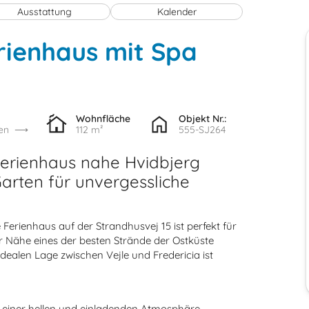
Ausstattung
Kalender
rienhaus mit Spa
Wohnfläche
Objekt Nr.:
en
112 m²
555-SJ264
Ferienhaus nahe Hvidbjerg
arten für unvergessliche
 Ferienhaus auf der Strandhusvej 15 ist perfekt für
er Nähe eines der besten Strände der Ostküste
idealen Lage zwischen Vejle und Fredericia ist
n einer hellen und einladenden Atmosphäre