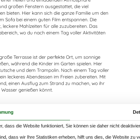
 großen Fenstern ausgestattet, die viel
ßen bieten. Hier kann sich die ganze Familie um den
m Sofa bei einem guten Film entspannen. Die
 leckere Mahlzeiten für alle zuzubereiten. Das
abereich, wo du nach einem Tag voller Aktivitäten
roße Terrasse ist der perfekte Ort, um sonnige
ßen, während die Kinder im Garten spielen. Hier
er Rutsche und dem Trampolin. Nach einem Tag voller
in leckeres Abendessen im Freien zubereiten. Mit
end, einen Ausflug zum Strand zu machen, wo ihr
 Wasser genießen könnt.
cia, was euch einfachen Zugang zu einer Vielzahl
mmung
Det
 In Givskud könnt ihr den Givskud Zoo besuchen
 Fredericia historische Erlebnisse wie die Festung
r, dass die Website funktioniert, Sie können sie daher nicht deaktivie
 ist die Gegend ideal für Wanderungen und
erkunden könnt. Egal, ob ihr Entspannung oder
d, dass wir Ihre Statistiken erheben, hilft uns dies, die Website zu 