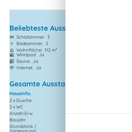
Beliebteste Ausstattungen
Schlafzimmer
3
Grundstück
745
Badezimmer
2
Haustiere
Nicht 
Wohnfläche
112 m²
Kurzurlaub mögl
Whirlpool
Ja
Satelliten-/Kabel
Sauna
Ja
Waschmaschine
Internet
Ja
Trockner
Ja
Gesamte Ausstattung
Hausinfo.
Küchengeräte
2 x Dusche
Abzugshaube
2 x WC
Backofen
Anzahl Erw.
10
Gefriertruhe
Baujahr
2017
Kaffeemaschine
Grundstück /
745
Kochplatten
Gartengrund
m²