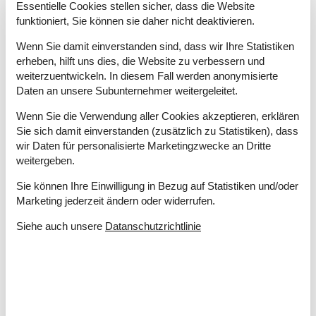
Liegestühle
Essentielle Cookies stellen sicher, dass die Website
Terrasse
funktioniert, Sie können sie daher nicht deaktivieren.
Drinnen
Wenn Sie damit einverstanden sind, dass wir Ihre Statistiken
Chromecast
erheben, hilft uns dies, die Website zu verbessern und
DVD-player
weiterzuentwickeln. In diesem Fall werden anonymisierte
Daten an unsere Subunternehmer weitergeleitet.
Internetzugang
Kamin
Wenn Sie die Verwendung aller Cookies akzeptieren, erklären
TV
Sie sich damit einverstanden (zusätzlich zu Statistiken), dass
wir Daten für personalisierte Marketingzwecke an Dritte
Entfernung
weitergeben.
Einkauf
3,2 km
Golf
240 m
Sie können Ihre Einwilligung in Bezug auf Statistiken und/oder
Küste
270 m
Marketing jederzeit ändern oder widerrufen.
Nachbar
20 m
Siehe auch unsere
Datanschutzrichtlinie
Restaurant
200 m
Küche
Elektroherd
Kaffeemaschine
Kühl-/Gefrierschrank