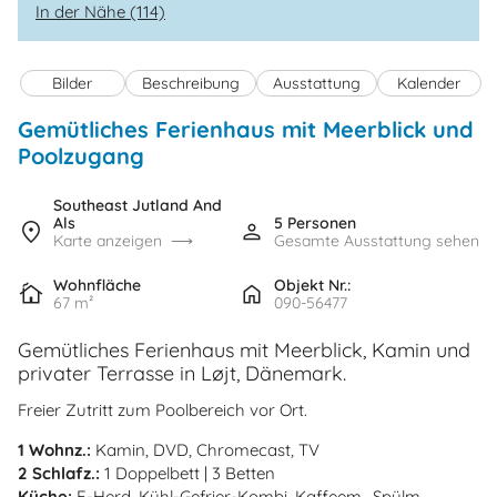
In der Nähe (114)
Bilder
Beschreibung
Ausstattung
Kalender
Gemütliches Ferienhaus mit Meerblick und
Poolzugang
Southeast Jutland And
Als
5 Personen
Karte anzeigen
Gesamte Ausstattung sehen
Wohnfläche
Objekt Nr.:
67 m²
090-56477
Gemütliches Ferienhaus mit Meerblick, Kamin und
privater Terrasse in Løjt, Dänemark.
Freier Zutritt zum Poolbereich vor Ort.
1 Wohnz.:
Kamin, DVD, Chromecast, TV
2 Schlafz.:
1 Doppelbett | 3 Betten
Küche:
E-Herd, Kühl-Gefrier-Kombi, Kaffeem., Spülm.