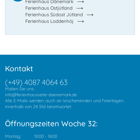
Ferienhaus Dänemark
Ferienhaus Ostjütland
Ferienhaus Südost Jütland
Ferienhaus Loddenhöj
Kontakt
(+49) 4087 4064 63
Mailen Sie uns:
info@ferienhausseite-daenemark.de
Alle E-Mails werden, auch an Wochenenden und Feiertagen,
innerhalb von 24 Std. beantwortet.
Öffnungszeiten Woche 32:
Montag:
10:00
-
16:00