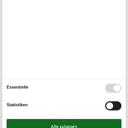
40
28
29
30
41
Vorreservierung
Möchten Sie eine unverbindliche Vorreservierung
machen?
Vorreservierung
Frei
Nicht frei
Ankunft möglich
Dauer
Essentielle
Statistiken
Externe Bewertungen
4,0
7 Übernachtungen