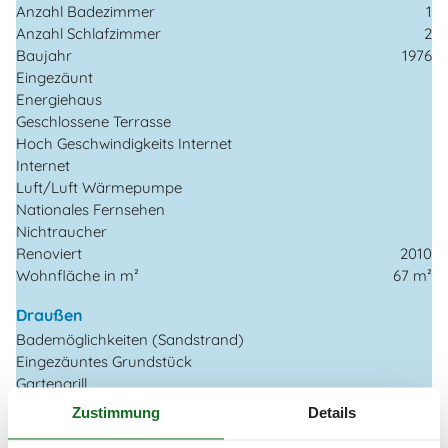
Anzahl Badezimmer
1
Anzahl Schlafzimmer
2
Baujahr
1976
Eingezäunt
Energiehaus
Geschlossene Terrasse
Hoch Geschwindigkeits Internet
Internet
Luft/Luft Wärmepumpe
Nationales Fernsehen
Nichtraucher
Renoviert
2010
Wohnfläche in m²
67 m²
Draußen
Bademöglichkeiten (Sandstrand)
Eingezäuntes Grundstück
Gartengrill
Gartenmöbel
Zustimmung
Details
Kohlegrill