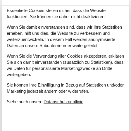
Grill
Essentielle Cookies stellen sicher, dass die Website
Kostenloser Parkplatz auf dem Gelände
3
funktioniert, Sie können sie daher nicht deaktivieren.
Landschaftsgarten
Wenn Sie damit einverstanden sind, dass wir Ihre Statistiken
Drinnen
erheben, hilft uns dies, die Website zu verbessern und
Kaminofen
weiterzuentwickeln. In diesem Fall werden anonymisierte
Teilweise Fußbodenheizung
Daten an unsere Subunternehmer weitergeleitet.
Elektrogeräte
Wenn Sie die Verwendung aller Cookies akzeptieren, erklären
1 Fernseher
Sie sich damit einverstanden (zusätzlich zu Statistiken), dass
Chromecast
wir Daten für personalisierte Marketingzwecke an Dritte
weitergeben.
Internet (drahtlos)
Sie können Ihre Einwilligung in Bezug auf Statistiken und/oder
In der Nähe
Marketing jederzeit ändern oder widerrufen.
Die nächste Stadt
8 km
Entf. zum Wasser/Baden
1,2 km
Siehe auch unsere
Datanschutzrichtlinie
Entfernung Einkauf
300 m
Entfernung zu alt. Wasser/Baden
1 km
Entfernung zu Angelmöglichkeiten
2 km
Golfplatz
15 km