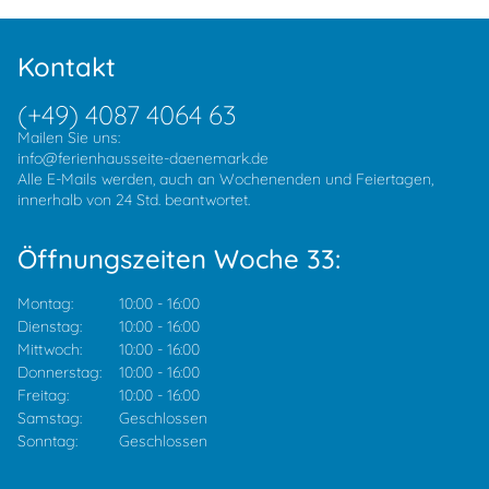
Kontakt
(+49) 4087 4064 63
Mailen Sie uns:
info@ferienhausseite-daenemark.de
Alle E-Mails werden, auch an Wochenenden und Feiertagen,
innerhalb von 24 Std. beantwortet.
Öffnungszeiten Woche 33:
Montag:
10:00
-
16:00
Dienstag:
10:00
-
16:00
Mittwoch:
10:00
-
16:00
Donnerstag:
10:00
-
16:00
Freitag:
10:00
-
16:00
Samstag:
Geschlossen
Sonntag:
Geschlossen