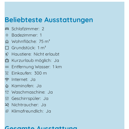
Beliebteste Ausstattungen
Schlafzimmer
2
Badezimmer
1
Wohnfläche
75 m²
Grundstück
1 m²
Haustiere
Nicht erlaubt
Kurzurlaub möglich
Ja
Entfernung Wasser
1 km
Einkaufen
300 m
Internet
Ja
Kaminofen
Ja
Waschmaschine
Ja
Geschirrspüler
Ja
Nichtraucher
Ja
Klimafreundlich
Ja
Gesamte Ausstattung