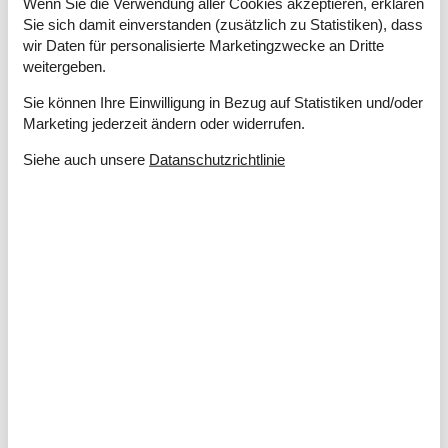
Wasser inkl.
Wenn Sie die Verwendung aller Cookies akzeptieren, erklären
Winterfest
Sie sich damit einverstanden (zusätzlich zu Statistiken), dass
Wäschetrockner
wir Daten für personalisierte Marketingzwecke an Dritte
weitergeben.
Draußen
Sie können Ihre Einwilligung in Bezug auf Statistiken und/oder
Gartenmöbel
Marketing jederzeit ändern oder widerrufen.
Grill
Naturgrundstück
7700 m²
Siehe auch unsere
Datanschutzrichtlinie
Drinnen
Kaminofen
Teilweise Fußbodenheizung
Elektrogeräte
1 Fernseher
Apple TV
DK-DR1
Internet (drahtlos)
Smart TV
In der Nähe