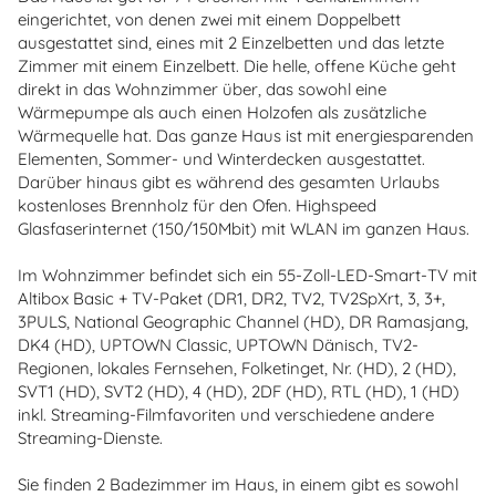
eingerichtet, von denen zwei mit einem Doppelbett
ausgestattet sind, eines mit 2 Einzelbetten und das letzte
Zimmer mit einem Einzelbett. Die helle, offene Küche geht
direkt in das Wohnzimmer über, das sowohl eine
Wärmepumpe als auch einen Holzofen als zusätzliche
Wärmequelle hat. Das ganze Haus ist mit energiesparenden
Elementen, Sommer- und Winterdecken ausgestattet.
Darüber hinaus gibt es während des gesamten Urlaubs
kostenloses Brennholz für den Ofen. Highspeed
Glasfaserinternet (150/150Mbit) mit WLAN im ganzen Haus.
Im Wohnzimmer befindet sich ein 55-Zoll-LED-Smart-TV mit
Altibox Basic + TV-Paket (DR1, DR2, TV2, TV2SpXrt, 3, 3+,
3PULS, National Geographic Channel (HD), DR Ramasjang,
DK4 (HD), UPTOWN Classic, UPTOWN Dänisch, TV2-
Regionen, lokales Fernsehen, Folketinget, Nr. (HD), 2 (HD),
SVT1 (HD), SVT2 (HD), 4 (HD), 2DF (HD), RTL (HD), 1 (HD)
inkl. Streaming-Filmfavoriten und verschiedene andere
Streaming-Dienste.
Sie finden 2 Badezimmer im Haus, in einem gibt es sowohl