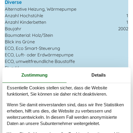
Diverse
Alternative Heizung, Wärmepumpe
Anzahl Hochstühle
1
Anzahl Kinderbetten
1
Baujahr
2002
Baumaterial: Holz/Stein
Blick ins Grüne
ECO, Eco Smart-Steuerung
ECO, Luft- oder Erdwärmepumpe
ECO, umweltfreundliche Baustoffe
EL exkl.
Ferienhaus
110 m²
Zustimmung
Details
Haustiere Nr
Heizung, Elektroheizung
Essentielle Cookies stellen sicher, dass die Website
Kabelfernsehen, Deutsch und Skandinavisch
funktioniert, Sie können sie daher nicht deaktivieren.
Kostenloses Brennholz
Wenn Sie damit einverstanden sind, dass wir Ihre Statistiken
Renoviert
2020
erheben, hilft uns dies, die Website zu verbessern und
Self-Service-Check-in
weiterzuentwickeln. In diesem Fall werden anonymisierte
Staubsauger
Daten an unsere Subunternehmer weitergeleitet.
Waschmaschine