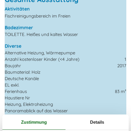
Aktivitäten
Fischreinigungsbereich im Freien
Badezimmer
TOILETTE. Heißes und kaltes Wasser
Diverse
Alternative Heizung, Wärmepumpe
Anzahl kostenloser Kinder (<4 Jahre)
1
Baujahr
2017
Baumaterial: Holz
Deutsche Kanäle
EL exkl.
Ferienhaus
83 m²
Haustiere Nr
Heizung, Elektroheizung
Panoramablick auf das Wasser
Self-Service-Check-in
Zustimmung
Details
Staubsauger
Waschmaschine