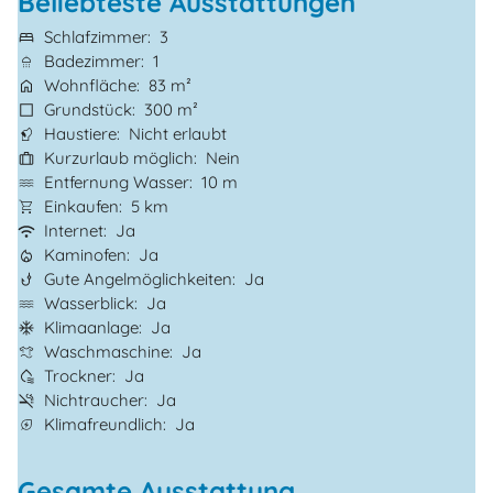
Beliebteste Ausstattungen
Schlafzimmer
3
Badezimmer
1
Wohnfläche
83 m²
Grundstück
300 m²
Haustiere
Nicht erlaubt
Kurzurlaub möglich
Nein
Entfernung Wasser
10 m
Einkaufen
5 km
Internet
Ja
Kaminofen
Ja
Gute Angelmöglichkeiten
Ja
Wasserblick
Ja
Klimaanlage
Ja
Waschmaschine
Ja
Trockner
Ja
Nichtraucher
Ja
Klimafreundlich
Ja
Gesamte Ausstattung