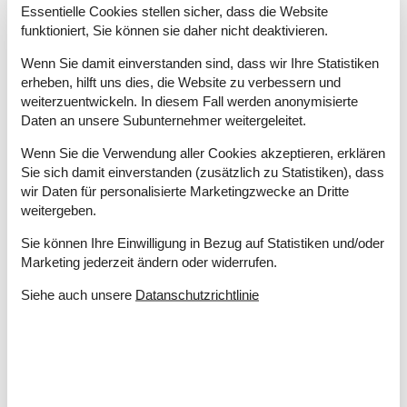
Essentielle Cookies stellen sicher, dass die Website
Wasser inkl.
funktioniert, Sie können sie daher nicht deaktivieren.
Winterfest
Wäschetrockner
Wenn Sie damit einverstanden sind, dass wir Ihre Statistiken
erheben, hilft uns dies, die Website zu verbessern und
Draußen
weiterzuentwickeln. In diesem Fall werden anonymisierte
Gartenmöbel
Daten an unsere Subunternehmer weitergeleitet.
Grundstück am Wasser
300 m²
Wenn Sie die Verwendung aller Cookies akzeptieren, erklären
Kostenloser Parkplatz auf dem Gelände
2
Sie sich damit einverstanden (zusätzlich zu Statistiken), dass
Drinnen
wir Daten für personalisierte Marketingzwecke an Dritte
weitergeben.
Fußbodenheizung in den Badezimmern
Kaminofen
Sie können Ihre Einwilligung in Bezug auf Statistiken und/oder
Klimaanlage
Marketing jederzeit ändern oder widerrufen.
Elektrogeräte
Siehe auch unsere
Datanschutzrichtlinie
1 Fernseher
DK-DR1
Internet (drahtlos)
Radio
In der Nähe