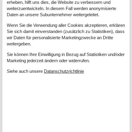
erheben, hilft uns dies, die Website zu verbessern und
Anzahl Erw.
5
weiterzuentwickeln. In diesem Fall werden anonymisierte
Anzahl Etagen
1
Daten an unsere Subunternehmer weitergeleitet.
Anzahl Haustiere
1
Wenn Sie die Verwendung aller Cookies akzeptieren, erklären
Baujahr
1967
Sie sich damit einverstanden (zusätzlich zu Statistiken), dass
Dusche
wir Daten für personalisierte Marketingzwecke an Dritte
Grundstücksgröße
987 m²
weitergeben.
Hausareal
60 m²
Teilw. renoviert im Jahr
2020
Sie können Ihre Einwilligung in Bezug auf Statistiken und/oder
WC
Marketing jederzeit ändern oder widerrufen.
Entfernungen
Siehe auch unsere
Datanschutzrichtlinie
Entfernung Bus
1 km
Entfernung Einkauf / Ganzjahresgeschäft
1 km
Entfernung Küste
300 m
Entfernung Meer
300 m
Entfernung Restaurant
1 km
Entfernung Schwimmhalle
7 km
Entfernung Strand / Sandstrand
300 m
Entfernung zum Golfplatz
12 km