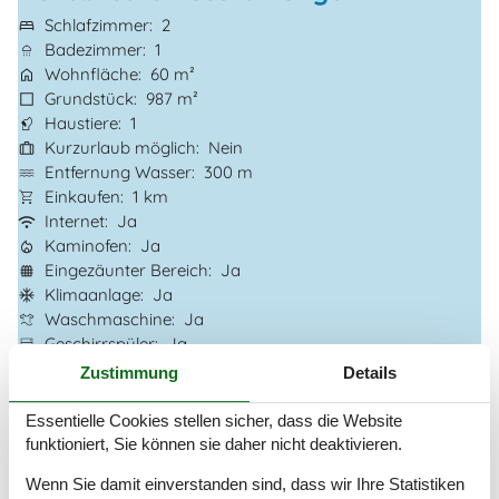
Schlafzimmer
2
Badezimmer
1
Wohnfläche
60 m²
Grundstück
987 m²
Haustiere
1
Kurzurlaub möglich
Nein
Entfernung Wasser
300 m
Einkaufen
1 km
Internet
Ja
Kaminofen
Ja
Eingezäunter Bereich
Ja
Klimaanlage
Ja
Waschmaschine
Ja
Geschirrspüler
Ja
Nichtraucher
Ja
Zustimmung
Details
Klimafreundlich
Ja
Essentielle Cookies stellen sicher, dass die Website
funktioniert, Sie können sie daher nicht deaktivieren.
Gesamte Ausstattung
Wenn Sie damit einverstanden sind, dass wir Ihre Statistiken
Hausinfo.