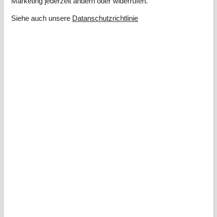
Marketing jederzeit ändern oder widerrufen.
Dusche im Freien
Siehe auch unsere
Datanschutzrichtlinie
Grill
Klettergerüst
Kostenloser Parkplatz auf dem Gelände
3
Ladestation für Elektroauto
Landschaftsgarten
921 m²
Privater Garten
Sandkiste
Spiele für draussen
Spielhaus
Trampolin
Drinnen
Sonnenzellen
Elektrogeräte
1 Fernseher
Internet (drahtlos)
Playstation5