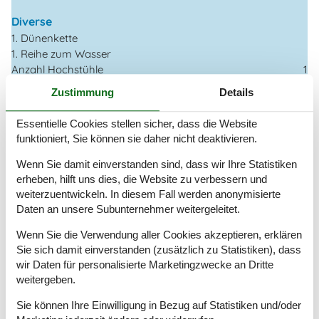
Diverse
1. Dünenkette
1. Reihe zum Wasser
Anzahl Hochstühle
1
Anzahl Kinderbetten
1
Zustimmung
Details
Anzahl Sonnenliegen
3
Baujahr
2023
Essentielle Cookies stellen sicher, dass die Website
Baumaterial: Holz
funktioniert, Sie können sie daher nicht deaktivieren.
ECO, Ladegerät für Elektrofahrzeuge
EL exkl.
Wenn Sie damit einverstanden sind, dass wir Ihre Statistiken
Ferienhaus
130 m²
erheben, hilft uns dies, die Website zu verbessern und
weiterzuentwickeln. In diesem Fall werden anonymisierte
Haustiere Nr
Daten an unsere Subunternehmer weitergeleitet.
Meerblick
Self-Service-Check-in
Wenn Sie die Verwendung aller Cookies akzeptieren, erklären
Staubsauger
Sie sich damit einverstanden (zusätzlich zu Statistiken), dass
Waschmaschine
wir Daten für personalisierte Marketingzwecke an Dritte
Wasser inkl.
weitergeben.
Winterfest
Sie können Ihre Einwilligung in Bezug auf Statistiken und/oder
Draußen