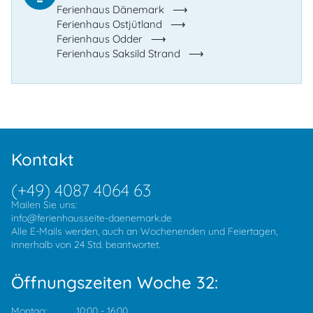
Ferienhaus Dänemark
Ferienhaus Ostjütland
Ferienhaus Odder
Ferienhaus Saksild Strand
Kontakt
(+49) 4087 4064 63
Mailen Sie uns:
info@ferienhausseite-daenemark.de
Alle E-Mails werden, auch an Wochenenden und Feiertagen,
innerhalb von 24 Std. beantwortet.
Öffnungszeiten Woche 32:
Montag:
10:00
-
16:00