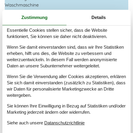
Waschmaschine
Wasser inkl.
Zustimmung
Details
Winterfest
Draußen
Essentielle Cookies stellen sicher, dass die Website
funktioniert, Sie können sie daher nicht deaktivieren.
Aufladen von Elektroautos nicht inbegriffen Im Preis
Gartenmöbel
Wenn Sie damit einverstanden sind, dass wir Ihre Statistiken
Grill
erheben, hilft uns dies, die Website zu verbessern und
Kostenloser Parkplatz auf dem Gelände
2
weiterzuentwickeln. In diesem Fall werden anonymisierte
Ladestation für Elektroauto
Daten an unsere Subunternehmer weitergeleitet.
Privater Garten
Wenn Sie die Verwendung aller Cookies akzeptieren, erklären
Drinnen
Sie sich damit einverstanden (zusätzlich zu Statistiken), dass
Rauchmelder
wir Daten für personalisierte Marketingzwecke an Dritte
weitergeben.
Elektrogeräte
Sie können Ihre Einwilligung in Bezug auf Statistiken und/oder
1 Fernseher
Marketing jederzeit ändern oder widerrufen.
Chromecast
Internet (drahtlos)
Siehe auch unsere
Datanschutzrichtlinie
In der Nähe