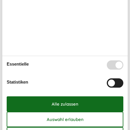
Mo
Di
Mi
Do
Fr
Sa
So
31
1
2
32
3
4
5
6
7
8
9
33
10
11
12
13
14
15
16
34
17
18
19
20
21
22
23
35
24
25
26
27
28
29
30
Essentielle
36
31
September 2026
Statistiken
Mo
Di
Mi
Do
Fr
Sa
So
36
1
2
3
4
5
6
37
7
8
9
10
11
12
13
38
14
15
16
17
18
19
20
39
21
22
23
24
25
26
27