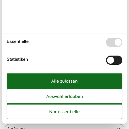
53
28
29
30
31
1
Januar 2027
Mo
Di
Mi
Do
Fr
Sa
So
Essentielle
53
1
2
3
1
4
5
6
7
8
9
10
Statistiken
2
11
12
13
14
15
16
17
3
18
19
20
21
22
23
24
4
25
26
27
28
29
30
31
5
Frei
Nicht frei
Ankunft möglich
Dauer