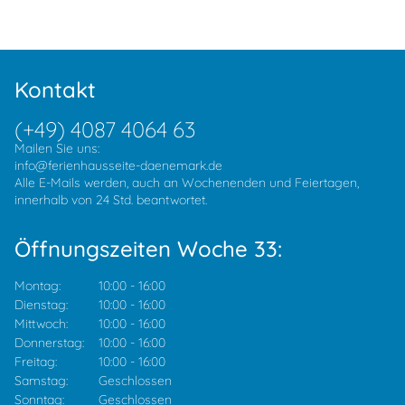
Kontakt
(+49) 4087 4064 63
Mailen Sie uns:
info@ferienhausseite-daenemark.de
Alle E-Mails werden, auch an Wochenenden und Feiertagen,
innerhalb von 24 Std. beantwortet.
Öffnungszeiten Woche 33:
Montag:
10:00
-
16:00
Dienstag:
10:00
-
16:00
Mittwoch:
10:00
-
16:00
Donnerstag:
10:00
-
16:00
Freitag:
10:00
-
16:00
Samstag:
Geschlossen
Sonntag:
Geschlossen