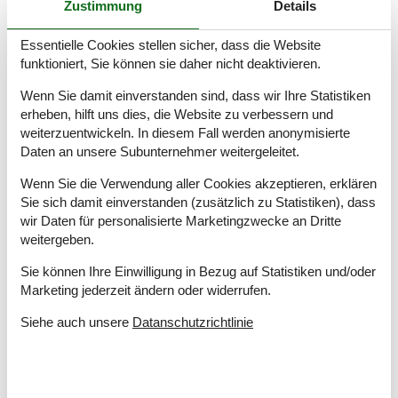
Zustimmung
Details
Winterfest
Essentielle Cookies stellen sicher, dass die Website
Draußen
funktioniert, Sie können sie daher nicht deaktivieren.
Gartenmöbel
Kostenloser Parkplatz auf dem Gelände
2
Wenn Sie damit einverstanden sind, dass wir Ihre Statistiken
Naturgrundstück
1170 m²
erheben, hilft uns dies, die Website zu verbessern und
Trampolin
weiterzuentwickeln. In diesem Fall werden anonymisierte
Daten an unsere Subunternehmer weitergeleitet.
Drinnen
Wenn Sie die Verwendung aller Cookies akzeptieren, erklären
Energiesparendes Heizsystem
Sie sich damit einverstanden (zusätzlich zu Statistiken), dass
Rauchmelder
wir Daten für personalisierte Marketingzwecke an Dritte
weitergeben.
In der Nähe
Die nächste Stadt
9 km
Sie können Ihre Einwilligung in Bezug auf Statistiken und/oder
Entf. zum Wasser/Baden
10 m
Marketing jederzeit ändern oder widerrufen.
Entfernung Einkauf
1,2 km
Minigolf
500 m
Siehe auch unsere
Datanschutzrichtlinie
Nächstes Restaurant
5 km
Konzepte