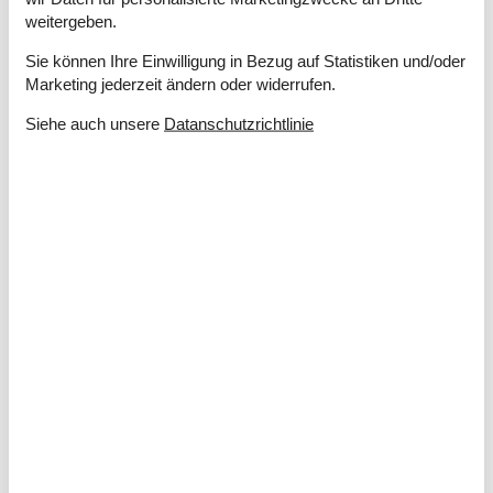
Wärmepumpe
weitergeben.
Wäschetrockner
1
Sie können Ihre Einwilligung in Bezug auf Statistiken und/oder
Hobbyraum
Marketing jederzeit ändern oder widerrufen.
Sportraum
Siehe auch unsere
Datanschutzrichtlinie
Tischtennis
Küche
Anzahl der Induktionskochplatten
4
Heißluftofen
1
Kühlschrank
1
Mikrowelle
1
Spülmaschine
1
Multimedien
> 3 deutsche Sender
> 3 dänische Sender
Anzahl der Fernseher
2
Internet drahtlos
Playstation 4