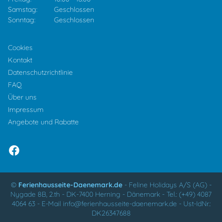
Samstag:
Geschlossen
Sonntag:
Geschlossen
Cookies
Kontakt
Datenschutzrichtlinie
FAQ
Über uns
Impressum
Angebote und Rabatte
©
Ferienhausseite-Daenemark.de
-
Feline Holidays A/S (AG)
-
Nygade 8B, 2.th -
DK-7400
Herning
-
Dänemark -
Tel.:
(+49) 4087
4064 63
-
E-Mail
info@ferienhausseite-daenemark.de
-
Ust-IdNr.:
DK26347688