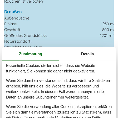
Rauchen ist verboten
Draußen
Außendusche
Einlass
950 m
Geschäft
800 m
Größe des Grundstücks
1201 m²
Naturstandort
Parkplatz beim Haus
Terrasse
100 m²
Zustimmung
Details
Einrichtung
Essentielle Cookies stellen sicher, dass die Website
Anzahl Erwachsene inkl. 4-11 Jahre
8
funktioniert, Sie können sie daher nicht deaktivieren.
Baujahr
2018
Wenn Sie damit einverstanden sind, dass wir Ihre Statistiken
Bebaute Fläche
128 m²
erheben, hilft uns dies, die Website zu verbessern und
Ferienhaus
weiterzuentwickeln. In diesem Fall werden anonymisierte
Fußbodenheizung
Daten an unsere Subunternehmer weitergeleitet.
Gefrierkapazität (Anzahl Liter)
100
Haustiere
1
Wenn Sie die Verwendung aller Cookies akzeptieren, erklären
Holzofen
1
Sie sich damit einverstanden (zusätzlich zu Statistiken), dass
Waschmaschine
1
wir Daten für personalisierte Marketingzwecke an Dritte