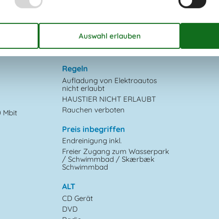
10
Liegestühle
2
Parken auf dem Grundstück
Schaukel
Sonnenschirm
1
Teilw. überdachte Terrasse
Regeln
Aufladung von Elektroautos
nicht erlaubt
HAUSTIER NICHT ERLAUBT
Rauchen verboten
0 Mbit
Preis inbegriffen
Endreinigung inkl.
Freier Zugang zum Wasserpark
/ Schwimmbad / Skærbæk
Schwimmbad
ALT
CD Gerät
DVD