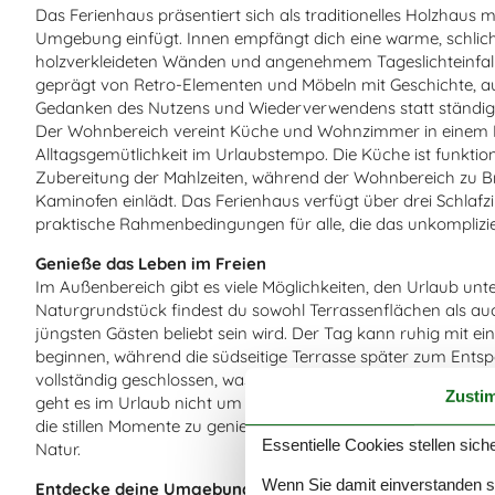
Das Ferienhaus präsentiert sich als traditionelles Holzhaus m
Umgebung einfügt. Innen empfängt dich eine warme, schlic
holzverkleideten Wänden und angenehmem Tageslichteinfall 
geprägt von Retro-Elementen und Möbeln mit Geschichte, 
Gedanken des Nutzens und Wiederverwendens statt ständi
Der Wohnbereich vereint Küche und Wohnzimmer in einem R
Alltagsgemütlichkeit im Urlaubstempo. Die Küche ist funktiona
Zubereitung der Mahlzeiten, während der Wohnbereich zu B
Kaminofen einlädt. Das Ferienhaus verfügt über drei Schla
praktische Rahmenbedingungen für alle, die das unkomplizie
Genieße das Leben im Freien
Im Außenbereich gibt es viele Möglichkeiten, den Urlaub un
Naturgrundstück findest du sowohl Terrassenflächen als auc
jüngsten Gästen beliebt sein wird. Der Tag kann ruhig mit ei
beginnen, während die südseitige Terrasse später zum Entspan
vollständig geschlossen, was Schutz bietet und eine sichere
Zusti
geht es im Urlaub nicht um perfekte Oberflächen, sondern 
die stillen Momente zu genießen – sei es mit einer Tasse Kaf
Essentielle Cookies stellen siche
Natur.
Wenn Sie damit einverstanden sin
Entdecke deine Umgebung