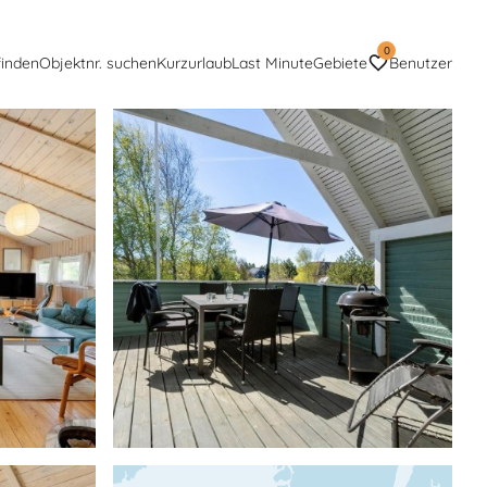
0
finden
Objektnr. suchen
Kurzurlaub
Last Minute
Gebiete
Benutzer