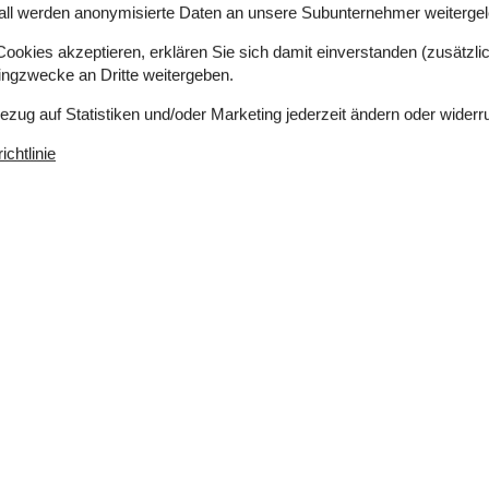
all werden anonymisierte Daten an unsere Subunternehmer weitergele
al in Toftum im nördlichen Teil von Rømø. Die
 bietet gute Möglichkeiten, die
okies akzeptieren, erklären Sie sich damit einverstanden (zusätzlich
he befinden sich unter anderem das
tingzwecke an Dritte weitergeben.
i Juvre sowie die hügeligeren Heidegebiete
spunkt Høstbjerg eignen sich hervorragend für
Bezug auf Statistiken und/oder Marketing jederzeit ändern oder widerr
chtlinie
flächen sowie flaches Wasser, was ihn besonders
n ist, kannst du über den Rømø-Damm auf das
sbad kostenlos ist. Unterwegs lohnt es sich, den
t du eine beeindruckende Aussicht über das
rbe gehört.
infachen, gemütlichen und nachhaltigen Urlaubsort
elpunkt stehen – und bei dem es mehr um