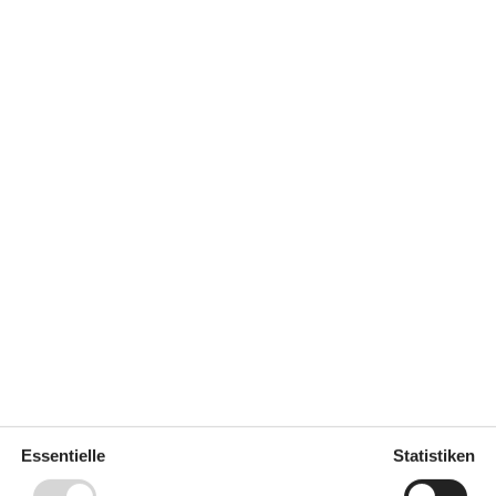
9 m²
Entfernung Wasser
3.200 m
erlaubt
Einkaufen
2 km
ich
Nein
Klimafreundlich
Ja
Draußen
Essentielle
Statistiken
Gartenmöbel
Grill