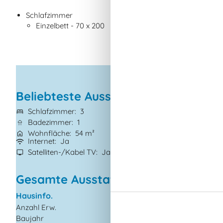
Schlafzimmer
Einzelbett - 70 x 200
Beliebteste Ausstattungen
Schlafzimmer
3
Grundstück
1.50
Badezimmer
1
Haustiere
Nicht 
Wohnfläche
54 m²
Kurzurlaub mögl
Internet
Ja
Kaminofen
Ja
Satelliten-/Kabel TV
Ja
Nichtraucher
Ja
Gesamte Ausstattung
Hausinfo.
Küchengeräte
Anzahl Erw.
5
Abzugshaube
Baujahr
1984
Backofen