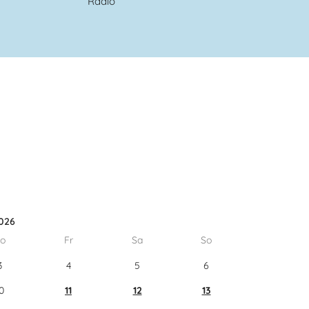
Radio
026
o
Fr
Sa
So
3
4
5
6
0
11
12
13