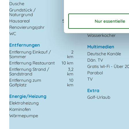
Dusche
Gefriertruhe
Grundstück /
1509
Kaffeemaschine
Naturgrund
m²
Kochplatten
Hausareal
54 m²
Kühlschrank
Renovierungsjahr
2002
Mikrowelle
WC
Wasserkocher
Entfernungen
Multimedien
Entfernung Einkauf /
2
Deutsche Kanäle
Sommer
km
Dän. TV
Entfernung Restaurant
10 km
Gratis Wi-Fi - Über 2
Entfernung Strand /
3,2
Parabol
Sandstrand
km
TV
Entfernung zum
10
Golfplatz
km
Extra
Energie/Heizung
Golf-Urlaub
Elektroheizung
Kaminofen
Wärmepumpe