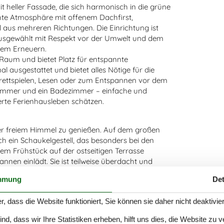
it heller Fassade, die sich harmonisch in die grüne
hte Atmosphäre mit offenem Dachfirst,
aus mehreren Richtungen. Die Einrichtung ist
ausgewählt mit Respekt vor der Umwelt und dem
gem Erneuern.
aum und bietet Platz für entspannte
l ausgestattet und bietet alles Nötige für die
rettspielen, Lesen oder zum Entspannen vor dem
fzimmer und ein Badezimmer – einfache und
rte Ferienhausleben schätzen.
ter freiem Himmel zu genießen. Auf dem großen
h ein Schaukelgestell, das besonders bei den
nem Frühstück auf der ostseitigen Terrasse
nen einlädt. Sie ist teilweise überdacht und
 Umgebung für das Leben im Freien schafft. Hier
mmung
Det
darum, draußen zu sein, das Wetter zu spüren und
fee, einem Buch oder einfach mit dem Blick in die
r, dass die Website funktioniert, Sie können sie daher nicht deaktivie
d, dass wir Ihre Statistiken erheben, hilft uns dies, die Website zu 