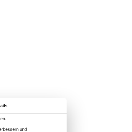
ails
ren.
verbessern und