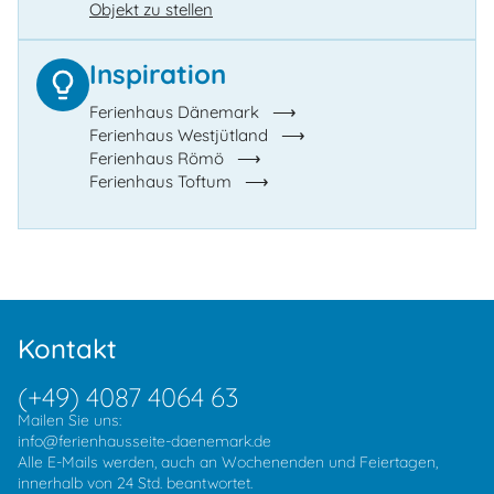
Objekt zu stellen
Inspiration
Ferienhaus Dänemark
Ferienhaus Westjütland
Ferienhaus Römö
Ferienhaus Toftum
Kontakt
(+49) 4087 4064 63
Mailen Sie uns:
info@ferienhausseite-daenemark.de
Alle E-Mails werden, auch an Wochenenden und Feiertagen,
innerhalb von 24 Std. beantwortet.