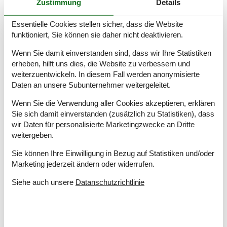
Zustimmung
Details
Dusche
Grundstücksgröße
1414 m²
Essentielle Cookies stellen sicher, dass die Website
Hausareal
189 m²
funktioniert, Sie können sie daher nicht deaktivieren.
Naturblick
Renovierungsjahr
2024
Wenn Sie damit einverstanden sind, dass wir Ihre Statistiken
Whirlpool, drinnen
erheben, hilft uns dies, die Website zu verbessern und
weiterzuentwickeln. In diesem Fall werden anonymisierte
Entfernungen
Daten an unsere Subunternehmer weitergeleitet.
Entfernung Einkauf / Ganzjahresgeschäft
10 km
Wenn Sie die Verwendung aller Cookies akzeptieren, erklären
Entfernung Restaurant
10 km
Sie sich damit einverstanden (zusätzlich zu Statistiken), dass
Entfernung Strand / Sandstrand
4 km
wir Daten für personalisierte Marketingzwecke an Dritte
Entfernung Wattenmeer
300 m
weitergeben.
Entfernung zum Golfplatz
10 km
Sie können Ihre Einwilligung in Bezug auf Statistiken und/oder
Energie/Heizung
Marketing jederzeit ändern oder widerrufen.
Elektroheizung
Luft/Wasser Wärmepumpe
Wärmepumpe / Ohne Kühlung
Luft/Wasser Wärmepumpe
Siehe auch unsere
Datanschutzrichtlinie
Küchengeräte
2 x Haube
Backofen