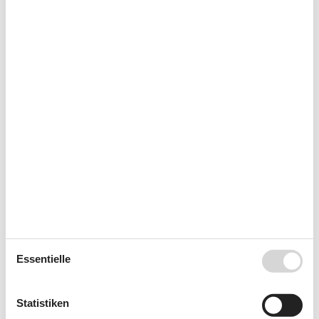
Aufladung von Elektroautos nicht erlaubt
Haustiere: alle Arten erlaubt
Rauchen verboten
Preis inbegriffen
Endreinigung inkl.
ALT
Radio
Kalender
Ankunft
Essentielle
Oktober 2026
Statistiken