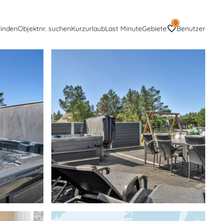
0
finden
Objektnr. suchen
Kurzurlaub
Last Minute
Gebiete
Benutzer