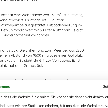
unft hat eine Wohnfläche von 158 m², ist 2-stöckig,
ise renoviert. Es ist erlaubt 1 Haustier
der Wärmepumpe ausgestattet. Fußbodenheizung im
Tiefkühlmöglichkeit mit 60 Liter Nutzinhalt. Es gibt
 1 Kinderhochstuhl vorhanden.
ngrundstück. Die Entfernung zum Meer beträgt 2800
 einem Abstand von 9600 m gibt es einen Golfplatz.
ndkasten. Es steht ein Grill zur Verfügung. Es ist
rkplatz auf dem Grundstück.
nügen. Der Swimmingpool misst bis zu 3 m in der
assertemperatur liegt zwischen 24 und 28° C.
mmung
Det
r, dass die Website funktioniert, Sie können sie daher nicht deaktivie
tze in Doppelbetten. 2 Schlafplätze in Einzelbetten.2
d, dass wir Ihre Statistiken erheben, hilft uns dies, die Website zu 
den sich im Wohnzimmer im Obergeschoss.