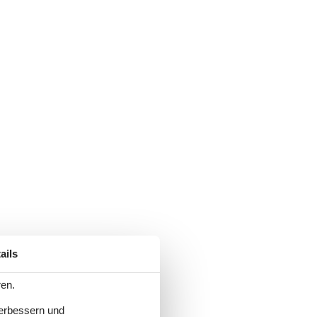
ails
ren.
verbessern und