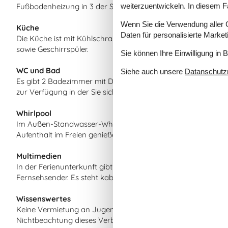
weiterzuentwickeln. In diesem F
Fußbodenheizung in 3 der Schlafzimmer.
Wenn Sie die Verwendung aller Co
Küche
Daten für personalisierte Marke
Die Küche ist mit Kühlschrank ausgestattet. Außerdem gibt 
sowie Geschirrspüler.
Sie können Ihre Einwilligung in 
WC und Bad
Siehe auch unsere
Datanschutzri
Es gibt 2 Badezimmer mit Duschnische und 2 Toiletten. Fußb
zur Verfügung in der Sie sich so richtig entspannen können.
Whirlpool
Im Außen-Standwasser-Whirlpool für 5 Personen können Si
Aufenthalt im Freien genießen.
Multimedien
In der Ferienunterkunft gibt es einen Fernseher. Mindestens
Fernsehsender. Es steht kabellose Internetverbindung zur V
Wissenswertes
Keine Vermietung an Jugendgruppen, in denen alle 15-25 Jahr
Nichtbeachtung dieses Verbots wird eine Gebühr von minde