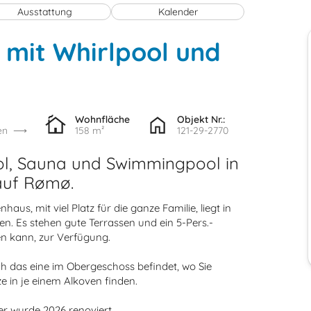
Ausstattung
Kalender
 mit Whirlpool und
Wohnfläche
Objekt Nr.:
en
158 m²
121-29-2770
ol, Sauna und Swimmingpool in
auf Rømø.
aus, mit viel Platz für die ganze Familie, liegt in
n. Es stehen gute Terrassen und ein 5-Pers.-
n kann, zur Verfügung.
h das eine im Obergeschoss befindet, wo Sie
e in je einem Alkoven finden.
r wurde 2026 renoviert.