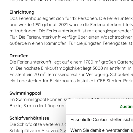
Einrichtung
Das Ferienhaus eignet sich für 12 Personen. Die Ferienunterk
und wurde 1991 gebaut. 2021 wurde die Ferienunterkunft teilwe
mitzubringen. Die Ferienunterkunft ist mit energiesparen
Flur. Die Ferienunterkunft verfügt über einen Waschtrockner. 
außerdem einen Kaminofen. Für die jüngsten Feriengäste ist
Draußen
Die Ferienunterkunft liegt auf einem 1700 m² großen Garte
m. Die nächste Einkaufsmöglichkeit liegt 3000 m entfernt. In
Es steht ein 70 m² Terrassenareal zur Verfügung. Schaukel. Sa
ein Ladestecker für Elektroautos installiert. CEE Stecker. Pa
Swimmingpool
Im Swimmingpool können sich Jung und Alt gemeinsam Verg
Breite, 8 m in der Länge und bis zu 1,5 m in der Tiefe. Die W
Zusti
Schlafverhältnisse
Essentielle Cookies stellen siche
Die Schlafplätze verteilen sich auf 5 Schlafräume. 8 Schlafplä
Wenn Sie damit einverstanden sin
Schlafplätze im Alkoven. 2 von diesen Schlafplätzen befin