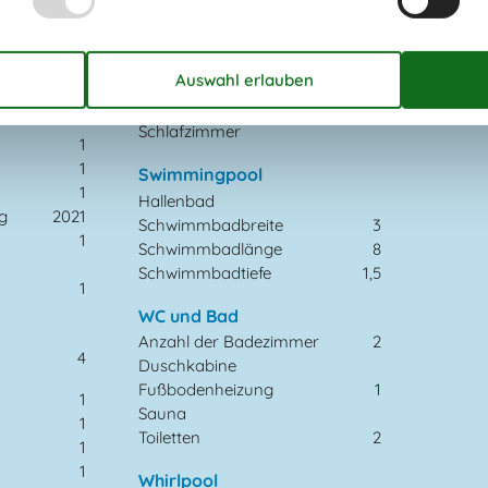
1991
Einzelbett (Anzahl der
2
Schlafplätze)
158 m²
Fußbodenheizung
3
Nische (Anzahl der
2
Flur
Schlafplätze)
zahl
60
Schlafmöglichkeit nicht im
Schlafzimmer
1
1
Swimmingpool
1
Hallenbad
g
2021
Schwimmbadbreite
3
1
Schwimmbadlänge
8
Schwimmbadtiefe
1,5
1
WC und Bad
Anzahl der Badezimmer
2
4
Duschkabine
Fußbodenheizung
1
1
Sauna
1
Toiletten
2
1
1
Whirlpool