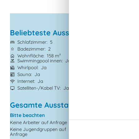
Beliebteste Ausstattungen
Schlafzimmer
5
Grundstück
1.70
Badezimmer
2
Haustiere
1
Wohnfläche
158 m²
Kurzurlaub mögl
Swimmingpool innen
Ja
Kaminofen
Ja
Whirlpool
Ja
Waschmaschine
Sauna
Ja
Trockner
Ja
Internet
Ja
Geschirrspüler
J
Satelliten-/Kabel TV
Ja
Nichtraucher
Ja
Gesamte Ausstattung
Bitte beachten
Einrichtung
Keine Arbeiter auf Anfrage
2 Ebenen
Keine Jugendgruppen auf
Anzahl Erwachsene in
Anfrage
Jahre