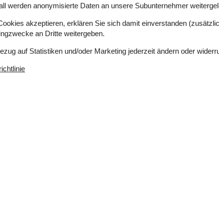
all werden anonymisierte Daten an unsere Subunternehmer weitergele
okies akzeptieren, erklären Sie sich damit einverstanden (zusätzlich
tingzwecke an Dritte weitergeben.
es 4 Keramik-Kochfelder, Umluftofen, Mikrowelle
Bezug auf Statistiken und/oder Marketing jederzeit ändern oder widerr
chtlinie
odenheizung in 1 Badezimmer. Es steht eine Sauna
e sowohl die Unterwassermassage als auch den
 4 dänische Fernsehsender. Mindestens 4 deutsche
erfügung.
e sind. Rauchen ist nicht zugelassen. Bei
stens EUR 420,- erhoben.