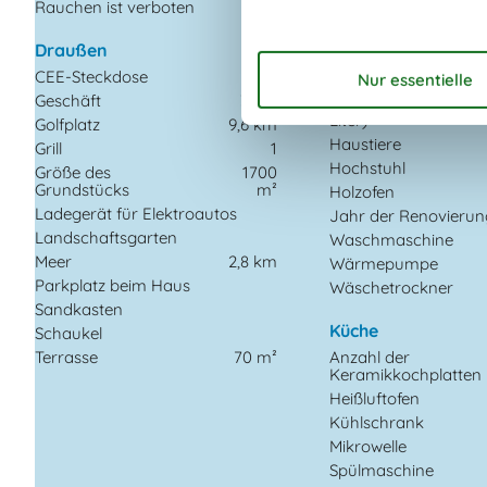
Rauchen ist verboten
Baujahr
Bebaute Fläche
Draußen
Ferienhaus
CEE-Steckdose
Fußbodenheizung im 
Geschäft
3 km
Gefrierkapazität (An
Liter)
Golfplatz
9,6 km
Haustiere
Grill
1
Hochstuhl
Größe des
1700
Grundstücks
m²
Holzofen
Ladegerät für Elektroautos
Jahr der Renovierun
Landschaftsgarten
Waschmaschine
Meer
2,8 km
Wärmepumpe
Parkplatz beim Haus
Wäschetrockner
Sandkasten
Küche
Schaukel
Terrasse
70 m²
Anzahl der
Keramikkochplatten
Heißluftofen
Kühlschrank
Mikrowelle
Spülmaschine