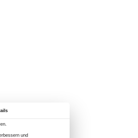
ails
ren.
verbessern und