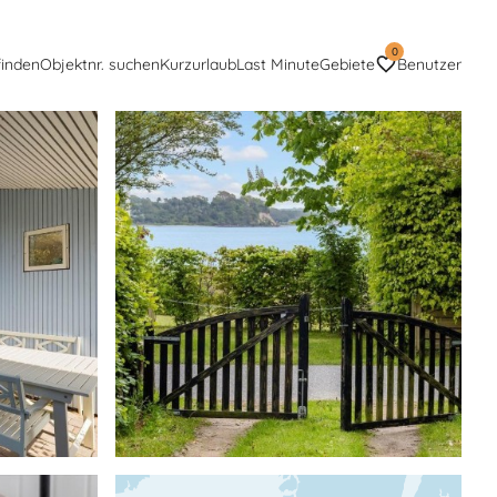
0
finden
Objektnr. suchen
Kurzurlaub
Last Minute
Gebiete
Benutzer