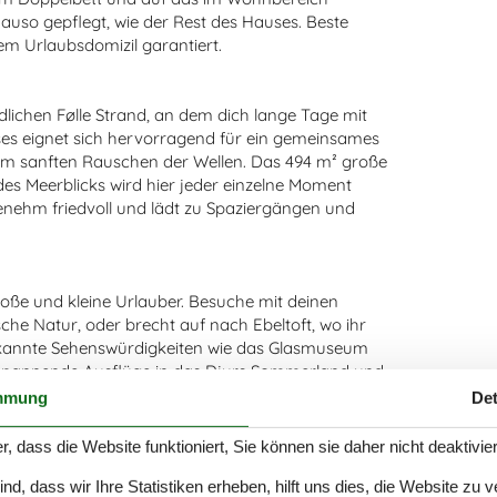
auso gepflegt, wie der Rest des Hauses. Beste
m Urlaubsdomizil garantiert.
lichen Følle Strand, an dem dich lange Tage mit
es eignet sich hervorragend für ein gemeinsames
om sanften Rauschen der Wellen. Das 494 m² große
es Meerblicks wird hier jeder einzelne Moment
ehm friedvoll und lädt zu Spaziergängen und
große und kleine Urlauber. Besuche mit deinen
che Natur, oder brecht auf nach Ebeltoft, wo ihr
bekannte Sehenswürdigkeiten wie das Glasmuseum
d spannende Ausflüge in das Djurs Sommerland und
eitgrößte Stadt, Aarhus, in der euch bestes
mmung
Det
rwarten, ist ebenfalls zügig erreicht. Ganz gleich,
von diesem Ferienhaus aus problemlos erreichbar.
r, dass die Website funktioniert, Sie können sie daher nicht deaktivie
d, dass wir Ihre Statistiken erheben, hilft uns dies, die Website zu 