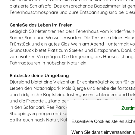
platzierte Schlafsofa. Das ansprechende Badezimmer ist gen
Ferienhausatmosphäre und pure Entspannung sind bei diese
Genieße das Leben im Freien
Lediglich 50 Meter trennen dein Ferienhaus vom kinderfreund
Sonne, Sand und Wasser erwarten. Die Terrasse deines Haus
Frühstück und ein gutes Glas Wein am Abend - untermalt v
Grundstück bietet Platz zum Spielen und Entspannen. Dank d
zum wahren Vergnügen. Die Umgebung des Hauses ist angen
Fahrradtouren in hübscher Natur ein.
Entdecke deine Umgebung
Djursland bietet eine Vielzahl an Erlebnismöglichkeiten für 
Lieben den Nationalpark Mols Bjerge und erlebe die fantastis
durch idyllische Kopfsteinpflastergassen schlendern und 
und die Fregatte Jylland besuchen könnt. Für Familien sin
in den Safaripark Ree Park ein absolutes Muss. Dänemarks zw
Zusti
Shoppingvergnügen und kulturelle Highlights der Extraklasse e
ob ihr euch nach Natur, Kultur oder Action sehnt, alles ist 
Essentielle Cookies stellen siche
Wenn Sie damit einverstanden sin