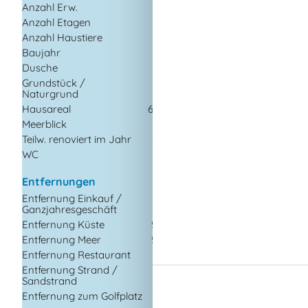
Anzahl Erw.
4
Backofen
Anzahl Etagen
1
Gasherd
Anzahl Haustiere
1
Herd
Baujahr
1963
Kaffeemaschine
Dusche
Kühlschrank
m/Gefrierfach
Gef
Grundstück /
494
Naturgrund
m²
Mikrowelle
Hausareal
60 m²
Spülmaschine
Meerblick
Waschmaschine
Teilw. renoviert im Jahr
2020
Wasserkocher
WC
Wäschetrockner
Entfernungen
Multimedien
Entfernung Einkauf /
2
Chromecast
Ganzjahresgeschäft
km
TV
Entfernung Küste
50 m
WI-FI
Entfernung Meer
50 m
Entfernung Restaurant
2 km
Extra
Entfernung Strand /
50
Anglerhaus
Sandstrand
m
Für Wanderer
Entfernung zum Golfplatz
2 km
Golf-Urlaub