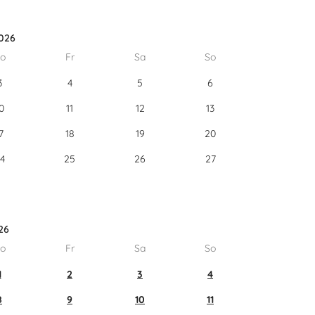
026
o
Fr
Sa
So
3
4
5
6
0
11
12
13
7
18
19
20
4
25
26
27
26
o
Fr
Sa
So
1
2
3
4
8
9
10
11