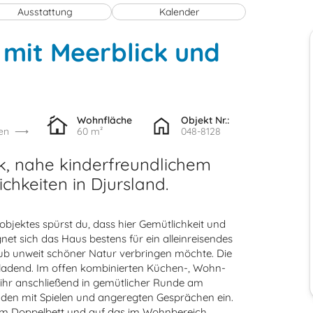
Ausstattung
Kalender
 mit Meerblick und
Wohnfläche
Objekt Nr.:
en
60 m²
048-8128
k, nahe kinderfreundlichem
chkeiten in Djursland.
bjektes spürst du, dass hier Gemütlichkeit und
gnet sich das Haus bestens für ein alleinreisendes
laub unweit schöner Natur verbringen möchte. Die
inladend. Im offen kombinierten Küchen-, Wohn-
e ihr anschließend in gemütlicher Runde am
nden mit Spielen und angeregten Gesprächen ein.
inem Doppelbett und auf das im Wohnbereich