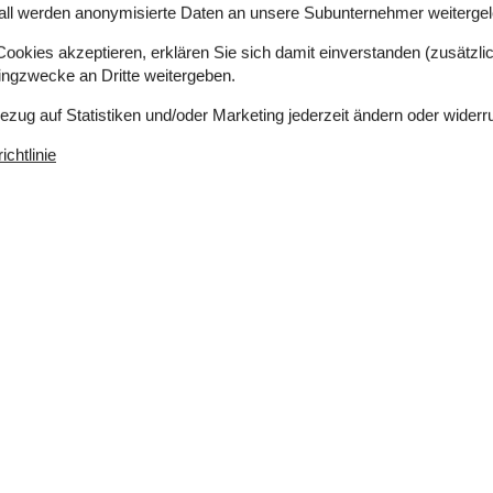
all werden anonymisierte Daten an unsere Subunternehmer weitergele
okies akzeptieren, erklären Sie sich damit einverstanden (zusätzlich
tingzwecke an Dritte weitergeben.
Bezug auf Statistiken und/oder Marketing jederzeit ändern oder widerr
chtlinie
 m²
Entfernung Wasser
50 m
Einkaufen
2 km
ich
Ja
eich
Ja
Geschirrspüler
Ja
Ja
Nichtraucher
Ja
Klimafreundlich
Ja
Draußen