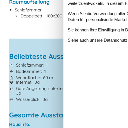
Raumaufteilung
weiterzuentwickeln. In diesem F
Schlafzimmer
Wenn Sie die Verwendung aller Co
Doppelbett - 180x200
Daten für personalisierte Marke
Sie können Ihre Einwilligung in 
Siehe auch unsere
Datanschutzri
Beliebteste Ausstattungen
Schlafzimmer
1
Grundstück
494
Badezimmer
1
Haustiere
1
Wohnfläche
60 m²
Kurzurlaub mögl
Internet
Ja
Eingezäunter Ber
Gute Angelmöglichkeiten
Waschmaschine
Ja
Trockner
Ja
Wasserblick
Ja
Gesamte Ausstattung
Hausinfo.
Küchengeräte