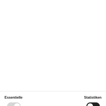
Eingezäunter Garten
4
Gartenmöbel
Grill
Lagerfeuerplatz
60-Liter-
Offene Terrasse
rierschrank
Parken auf dem Grundstück
Diverse
Doppel-Schlafsofa
140x200
Markierte Wanderwege in der
Nähe
Offene Küche
Regeln
Aufladung von Elektroautos
nicht erlaubt
Rauchen verboten
Preis inbegriffen
Endreinigung inkl.
Essentielle
Statistiken