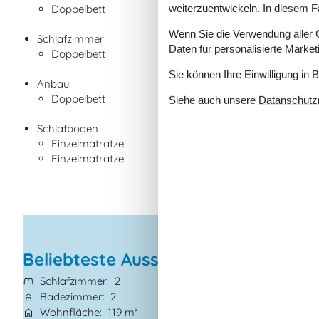
weiterzuentwickeln. In diesem F
Doppelbett
Wenn Sie die Verwendung aller Co
Schlafzimmer
Daten für personalisierte Marke
Doppelbett
Sie können Ihre Einwilligung in 
Anbau
Doppelbett
Siehe auch unsere
Datanschutzri
Schlafboden
Einzelmatratze
Einzelmatratze
Beliebteste Ausstattungen
Schlafzimmer
2
Grundstück
2.10
Badezimmer
2
Haustiere
1
Wohnfläche
119 m²
Kurzurlaub mögl