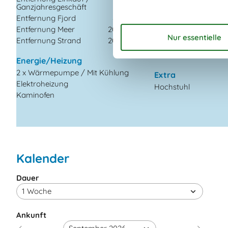
Deutsche Kanäle
Ganzjahresgeschäft
m
Dän. TV
Entfernung Fjord
8 km
Kostenloses WLAN - 
Entfernung Meer
208 m
100 Mbit
Entfernung Strand
208 m
Parabol
TV
Sto
Energie/Heizung
2 x Wärmepumpe / Mit Kühlung
Extra
Elektroheizung
Hochstuhl
Kaminofen
Kalender
Dauer
Ankunft