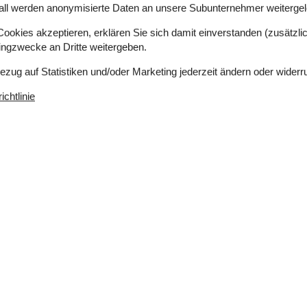
all werden anonymisierte Daten an unsere Subunternehmer weitergele
okies akzeptieren, erklären Sie sich damit einverstanden (zusätzlich
tingzwecke an Dritte weitergeben.
Bezug auf Statistiken und/oder Marketing jederzeit ändern oder widerr
chtlinie
1 m²
Entfernung Wasser
208 m
Einkaufen
900 m
ich
Nein