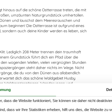
 hinaus auf die schöne Ostterrasse treten, die mit
roßen, umzäunten Naturgrundstück umhertollen.
ie Dünen und lauschst dem Meeresrauschen und
um beginnen! Die Ostterrasse ist aufgrund eines
 sondern auch deine Kinder werden es lieben, sich
lit. Lediglich 208 Meter trennen dein traumhaft
nem Grundstück führt dich ein Pfad über die
n den wogenden Wellen, vielen vergnügten Stunden
paziergängen steht daher nichts im Wege. Nicht
gänge, die du von den Dünen aus allabendlich
, erwartet dich das schöne Waldgebiet Husby
hönen Waldspaziergängen, Wanderungen und
nen Badesee bietet. In Vedersø Klit gibt es zwei
mmung
Det
rend deines Aufenthalts bequem aufladen kannst.
r, dass die Website funktioniert, Sie können sie daher nicht deaktivie
d, dass wir Ihre Statistiken erheben, hilft uns dies, die Website zu 