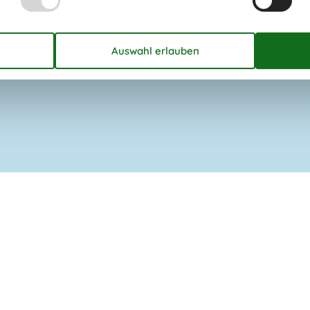
Haustiere: nur Hunde erlaubt
Rauchen verboten
mehr als
Preis inbegriffen
Endreinigung inkl.
fa TV Paket