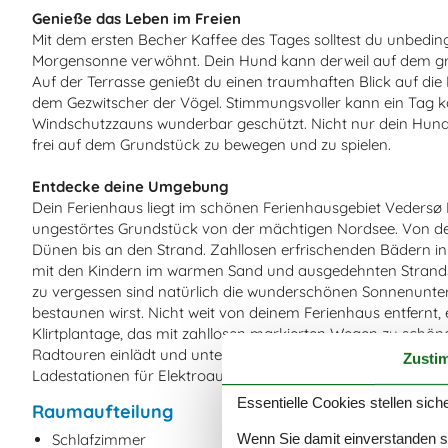
Genieße das Leben im Freien
Mit dem ersten Becher Kaffee des Tages solltest du unbedingt
Morgensonne verwöhnt. Dein Hund kann derweil auf dem g
Auf der Terrasse genießt du einen traumhaften Blick auf d
dem Gezwitscher der Vögel. Stimmungsvoller kann ein Tag ka
Windschutzzauns wunderbar geschützt. Nicht nur dein Hund,
frei auf dem Grundstück zu bewegen und zu spielen.
Entdecke deine Umgebung
Dein Ferienhaus liegt im schönen Ferienhausgebiet Vedersø K
ungestörtes Grundstück von der mächtigen Nordsee. Von dei
Dünen bis an den Strand. Zahllosen erfrischenden Bädern i
mit den Kindern im warmen Sand und ausgedehnten Strands
zu vergessen sind natürlich die wunderschönen Sonnenunter
bestaunen wirst. Nicht weit von deinem Ferienhaus entfernt
Klirtplantage, das mit zahllosen markierten Wegen zu sc
Radtouren einlädt und unter anderem einen Hundewald und ei
Zusti
Ladestationen für Elektroautos, an denen du dein Auto wäh
Essentielle Cookies stellen siche
Raumaufteilung
Wenn Sie damit einverstanden sin
Schlafzimmer