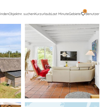
0
finden
Objektnr. suchen
Kurzurlaub
Last Minute
Gebiete
Benutzer