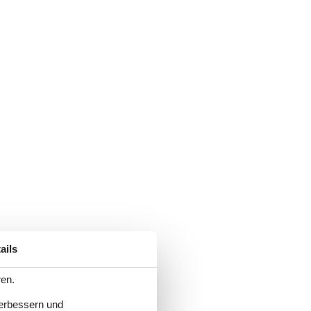
ails
ren.
verbessern und