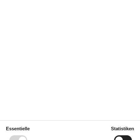
Geschirrspüler
Ja
Ja
Nichtraucher
Ja
Klimafreundlich
Ja
Draußen
Dusche im Freien
Gartenmöbel
Grill
Gas
Liegestühle
Parken auf dem Grundstück
erfach
Sonnenschirm
Terrasse
Diverse
3 x Fliesenboden
Regeln
Essentielle
Statistiken
Aufladung von Elektroautos
nicht erlaubt