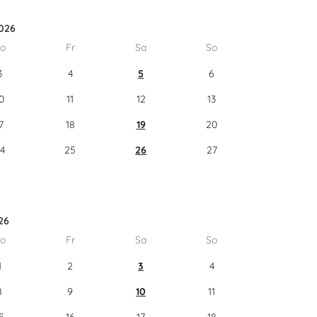
026
o
Fr
Sa
So
3
4
5
6
0
11
12
13
7
18
19
20
4
25
26
27
26
o
Fr
Sa
So
1
2
3
4
8
9
10
11
5
16
17
18