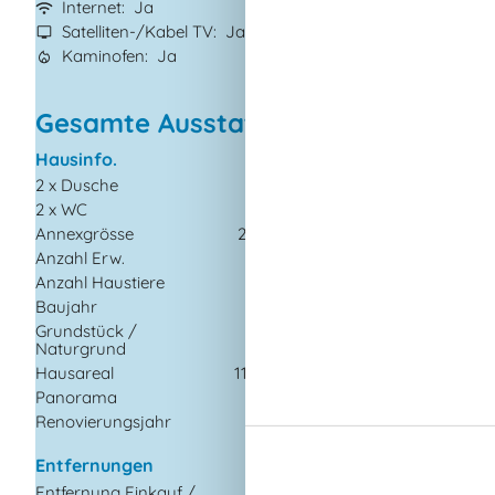
Internet
Ja
Klimaanlage
Ja
Satelliten-/Kabel TV
Ja
Waschmaschine
Kaminofen
Ja
Trockner
Ja
Gesamte Ausstattung
Hausinfo.
Küchengeräte
2 x Dusche
Abzugshaube
2 x WC
Bügelbrett
Annexgrösse
20 m²
Bügeleisen
Anzahl Erw.
6
Herd
Anzahl Haustiere
1
Kaffeemaschine
Baujahr
1980
Kühlschrank m/Gefri
Grundstück /
2101
Mikrowelle
Naturgrund
m²
Spülmaschine
Hausareal
119 m²
Waschmaschine
Panorama
Wasserkocher
Renovierungsjahr
2021
Wäschetrockner
Entfernungen
Multimedien
Entfernung Einkauf /
900