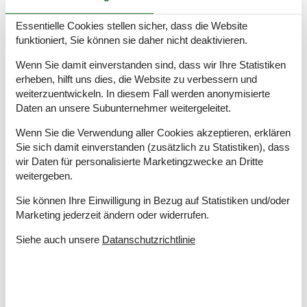
Hausareal
95 m²
Sauna
Essentielle Cookies stellen sicher, dass die Website
WC
funktioniert, Sie können sie daher nicht deaktivieren.
Whirlpool, drinnen
Wenn Sie damit einverstanden sind, dass wir Ihre Statistiken
erheben, hilft uns dies, die Website zu verbessern und
Entfernungen
weiterzuentwickeln. In diesem Fall werden anonymisierte
Entfernung Einkauf / Sommer
750 m
Daten an unsere Subunternehmer weitergeleitet.
Entfernung Strand / Sand-, Kieselstrand
350 m
Wenn Sie die Verwendung aller Cookies akzeptieren, erklären
Energie/Heizung
Sie sich damit einverstanden (zusätzlich zu Statistiken), dass
Elektroheizung
wir Daten für personalisierte Marketingzwecke an Dritte
Kaminofen
weitergeben.
Wärmepumpe / Ohne Kühlung
Sie können Ihre Einwilligung in Bezug auf Statistiken und/oder
Küchengeräte
Marketing jederzeit ändern oder widerrufen.
Abzugshaube
Siehe auch unsere
Datanschutzrichtlinie
Herd
Kaffeemaschine
Kühlschrank m/Gefrierfach
Mikrowelle
Spülmaschine