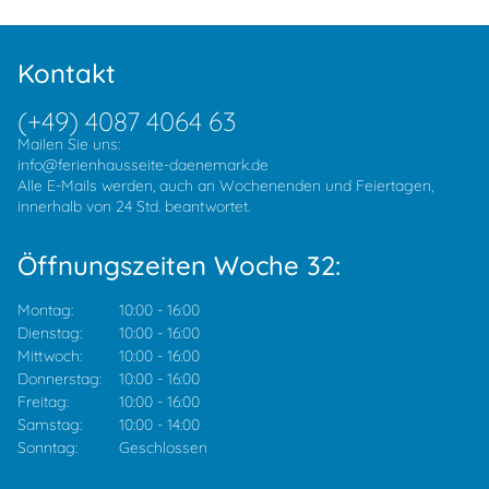
Kontakt
(+49) 4087 4064 63
Mailen Sie uns:
info@ferienhausseite-daenemark.de
Alle E-Mails werden, auch an Wochenenden und Feiertagen,
innerhalb von 24 Std. beantwortet.
Öffnungszeiten Woche 32:
Montag:
10:00
-
16:00
Dienstag:
10:00
-
16:00
Mittwoch:
10:00
-
16:00
Donnerstag:
10:00
-
16:00
Freitag:
10:00
-
16:00
Samstag:
10:00
-
14:00
Sonntag:
Geschlossen