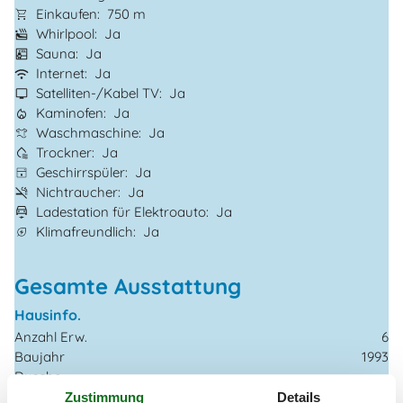
Einkaufen
750 m
Whirlpool
Ja
Sauna
Ja
Internet
Ja
Satelliten-/Kabel TV
Ja
Kaminofen
Ja
Waschmaschine
Ja
Trockner
Ja
Geschirrspüler
Ja
Nichtraucher
Ja
Ladestation für Elektroauto
Ja
Klimafreundlich
Ja
Gesamte Ausstattung
Hausinfo.
Anzahl Erw.
6
Baujahr
1993
Dusche
Grundstücksgröße
1800 m²
Zustimmung
Details