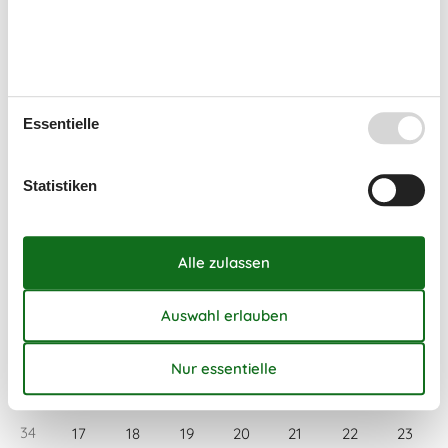
Kurzurlaub
Zur Zeit werden keine Kurzulaube angeboten. Das bedeutet
meistens, dass ein Kurzurlaub in der Hochsaison nicht
möglich ist.
Essentielle
Kalender
Statistiken
Ankunft
August 2026
Mo
Di
Mi
Do
Fr
Sa
So
31
1
2
32
3
4
5
6
7
8
9
33
10
11
12
13
14
15
16
34
17
18
19
20
21
22
23