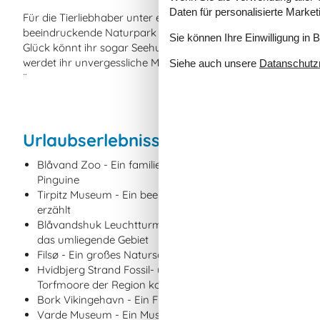
Daten für personalisierte Marke
Für die Tierliebhaber unter euch bietet sich ein Besuch des
beeindruckende Naturpark ist Heimat zahlreicher Vogelarten
Sie können Ihre Einwilligung in 
Glück könnt ihr sogar Seehunde beobachten. Egal für welche 
werdet ihr unvergessliche Momente erleben und die dänische
Siehe auch unsere
Datanschutzri
¨
Urlaubserlebnisse in und um Graeru
Blåvand Zoo - Ein familienfreundlicher Tierpark mit einer
Pinguine
Tirpitz Museum - Ein beeindruckendes Museum, das die G
erzählt
Blåvandshuk Leuchtturm - Ein historischer Leuchtturm 
das umliegende Gebiet
Filsø - Ein großes Naturschutzgebiet, das ideal für Spaz
Hvidbjerg Strand Fossil- und Moormuseum - Ein Museum, d
Torfmoore der Region konzentriert
Bork Vikingehavn - Ein Freilichtmuseum, das das Leben d
Varde Museum - Ein Museum, das die lokale Geschichte un