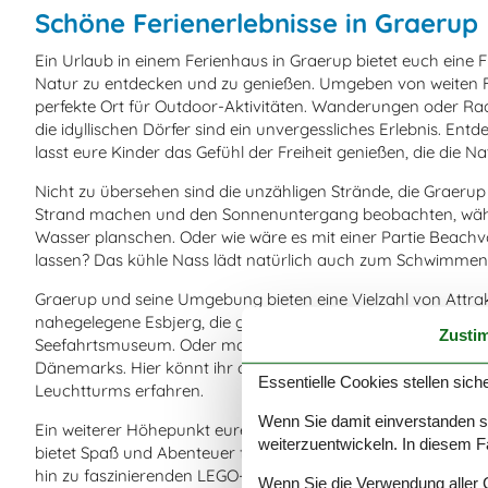
Schöne Ferienerlebnisse in Graerup
Ein Urlaub in einem Ferienhaus in Graerup bietet euch eine 
Natur zu entdecken und zu genießen. Umgeben von weiten F
perfekte Ort für Outdoor-Aktivitäten. Wanderungen oder Ra
die idyllischen Dörfer sind ein unvergessliches Erlebnis. Entd
lasst eure Kinder das Gefühl der Freiheit genießen, die die Nat
Nicht zu übersehen sind die unzähligen Strände, die Graerup
Strand machen und den Sonnenuntergang beobachten, wäh
Wasser planschen. Oder wie wäre es mit einer Partie Beachvo
lassen? Das kühle Nass lädt natürlich auch zum Schwimmen, 
Graerup und seine Umgebung bieten eine Vielzahl von Attra
nahegelegene Esbjerg, die größte Stadt in Westjütland, mit
Zusti
Seefahrtsmuseum. Oder macht einen Ausflug zum Leuchttu
Dänemarks. Hier könnt ihr den Panoramablick auf die Nord
Essentielle Cookies stellen siche
Leuchtturms erfahren.
Wenn Sie damit einverstanden sin
Ein weiterer Höhepunkt eures Urlaubs könnte ein Tag im LEG
weiterzuentwickeln. In diesem F
bietet Spaß und Abenteuer für die ganze Familie. Von aufr
hin zu faszinierenden LEGO-Modellen gibt es hier für jeden 
Wenn Sie die Verwendung aller Co