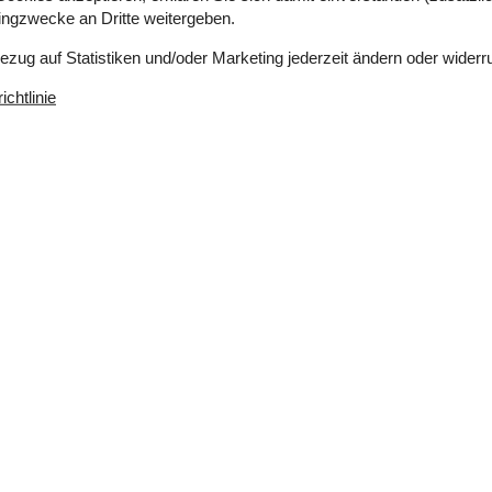
tingzwecke an Dritte weitergeben.
 Wattenmeer Nationalparks an. Dieser
 und ein Paradies für Naturfotografen. Mit etwas
Bezug auf Statistiken und/oder Marketing jederzeit ändern oder widerr
Aktivitäten ihr euch entscheidet, in Graerup
 Natur von ihrer schönsten Seite kennenlernen.
chtlinie
p: Kurz und knapp
 Vielzahl von Tieren, darunter Affen, Löwen und
eschichte des Zweiten Weltkriegs und der Region
mit atemberaubendem Blick auf die Nordsee und
iergänge und Vogelbeobachtungen ist
as sich auf die prähistorischen Fossilien und
er Wikinger nachbildet
d Kultur zeigt