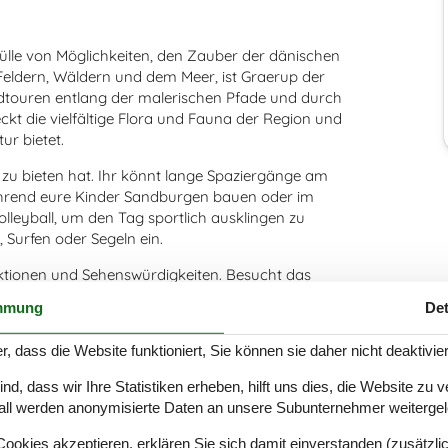
Fülle von Möglichkeiten, den Zauber der dänischen
eldern, Wäldern und dem Meer, ist Graerup der
dtouren entlang der malerischen Pfade und durch
eckt die vielfältige Flora und Fauna der Region und
ur bietet.
 zu bieten hat. Ihr könnt lange Spaziergänge am
rend eure Kinder Sandburgen bauen oder im
lleyball, um den Tag sportlich ausklingen zu
Surfen oder Segeln ein.
ktionen und Sehenswürdigkeiten. Besucht das
 dem beeindruckenden Fischerei- und
mmung
Det
rm Blåvandshuk, dem westlichsten Punkt
see genießen und mehr über die Geschichte des
r, dass die Website funktioniert, Sie können sie daher nicht deaktivie
d, dass wir Ihre Statistiken erheben, hilft uns dies, die Website zu 
OLAND Billund sein. Dieser berühmte Freizeitpark
all werden anonymisierte Daten an unsere Subunternehmer weitergele
egenden Achterbahnen über kreative Bauzonen bis
etwas zu entdecken.
okies akzeptieren, erklären Sie sich damit einverstanden (zusätzlich