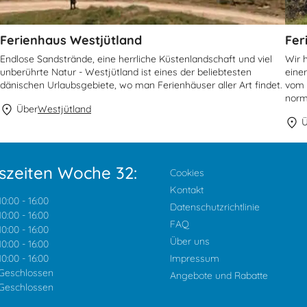
Ferienhaus Westjütland
Fer
Endlose Sandstrände, eine herrliche Küstenlandschaft und viel
Wir 
unberührte Natur - Westjütland ist eines der beliebtesten
eine
dänischen Urlaubsgebiete, wo man Ferienhäuser aller Art findet.
vom 
norm
Über
Westjütland
Ü
szeiten Woche 32:
Cookies
Kontakt
10:00
-
16:00
Datenschutzrichtlinie
10:00
-
16:00
FAQ
10:00
-
16:00
Über uns
10:00
-
16:00
10:00
-
16:00
Impressum
Geschlossen
Angebote und Rabatte
Geschlossen