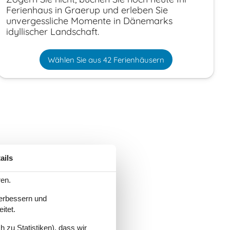
Ferienhaus in Graerup und erleben Sie
unvergessliche Momente in Dänemarks
idyllischer Landschaft.
Wählen Sie aus 42 Ferienhäusern
ails
ren.
verbessern und
itet.
 zu Statistiken), dass wir