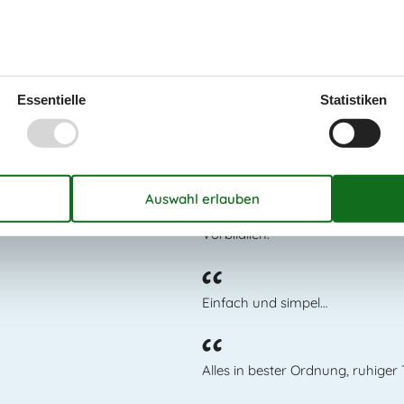
park, der nur eine kurze Autofahrt entfernt ist
Essentielle
Statistiken
Das sagen die Kun
Vorbildlich.
Einfach und simpel…
Alles in bester Ordnung, ruhiger 