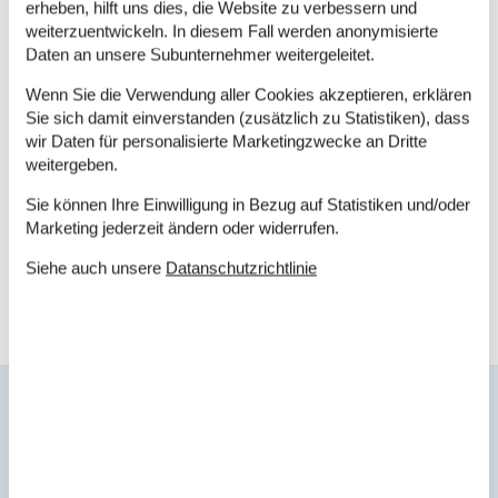
Ferienhausgebiete mit allen erdenklichen
erheben, hilft uns dies, die Website zu verbessern und
Serviceeinrichtungen und Aktivitäten.
weiterzuentwickeln. In diesem Fall werden anonymisierte
Daten an unsere Subunternehmer weitergeleitet.
Wenn Sie die Verwendung aller Cookies akzeptieren, erklären
Buchen Sie jetzt Ihr Ferienhaus
Sie sich damit einverstanden (zusätzlich zu Statistiken), dass
wir Daten für personalisierte Marketingzwecke an Dritte
Buchen Sie jetzt Ihr Ferienhaus und genießen Sie
weitergeben.
einen fantastischen Urlaub voller Erlebnisse und
Entspannung.
Sie können Ihre Einwilligung in Bezug auf Statistiken und/oder
Marketing jederzeit ändern oder widerrufen.
Wählen Sie aus 40 Ferienhäusern
Siehe auch unsere
Datanschutzrichtlinie
Die neusten Artikel über Hald
Ferienhaus Hald
Liste anzeigen