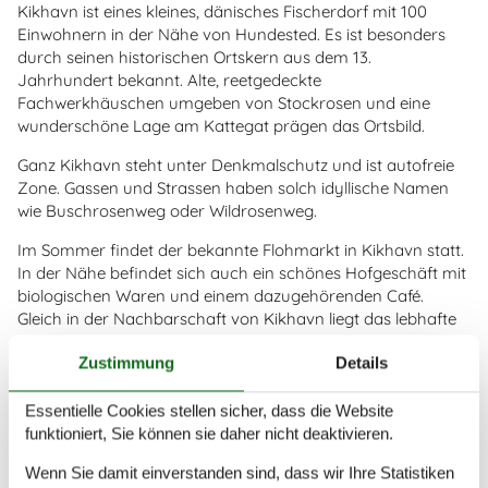
Kikhavn ist eines kleines, dänisches Fischerdorf mit 100
Einwohnern in der Nähe von Hundested. Es ist besonders
durch seinen historischen Ortskern aus dem 13.
Jahrhundert bekannt. Alte, reetgedeckte
Fachwerkhäuschen umgeben von Stockrosen und eine
wunderschöne Lage am Kattegat prägen das Ortsbild.
Ganz Kikhavn steht unter Denkmalschutz und ist autofreie
Zone. Gassen und Strassen haben solch idyllische Namen
wie Buschrosenweg oder Wildrosenweg.
Im Sommer findet der bekannte Flohmarkt in Kikhavn statt.
In der Nähe befindet sich auch ein schönes Hofgeschäft mit
biologischen Waren und einem dazugehörenden Café.
Gleich in der Nachbarschaft von Kikhavn liegt das lebhafte
Hafenstädtchen Hundested an der Mündung des Isefjords
Zustimmung
Details
ins Kattegat. Hier kann man schön bummeln und das
maritime Flair erleben.
Essentielle Cookies stellen sicher, dass die Website
Östlich von Hald reihen sich die mondänen Badeorte an der
funktioniert, Sie können sie daher nicht deaktivieren.
nordseeländischen Küste auf wie Perlen an der Schnur:
Liseleje, Tisvildeleje, Raageleje und Gilleleje. Überall gibt es
Wenn Sie damit einverstanden sind, dass wir Ihre Statistiken