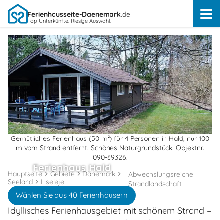
Ferienhausseite-Daenemark
.de
Top Unterkünfte. Riesige Auswahl.
Gemütliches Ferienhaus (50 m²) für 4 Personen in Hald, nur 100
m vom Strand entfernt. Schönes Naturgrundstück. Objektnr.
090-69326.
Ferienhaus Hald
Hauptseite
Gebiete
Dänemark
Abwechslungsreiche
Seeland
Liseleje
Strandlandschaft
Wählen Sie aus 40 Ferienhäusern
Idyllisches Ferienhausgebiet mit schönem Strand –