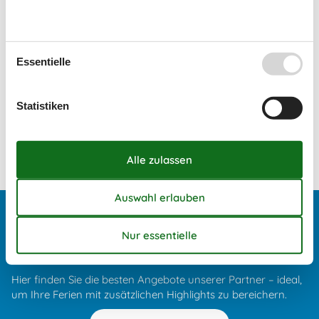
Serup
Toftum Bjerge
Essentielle
Trend
Statistiken
Vestervig
Vinderup
Virksund
Angebote und Rabatte auf Urlaubserlebnisse
Freuen Sie sich auf exklusive Rabatte und
außergewöhnliche Erlebnisse!
Hier finden Sie die besten Angebote unserer Partner – ideal,
um Ihre Ferien mit zusätzlichen Highlights zu bereichern.