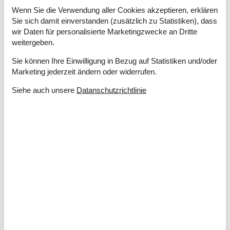
Jesperhus Blomsterpark - Der größte Blumenpark
Wenn Sie die Verwendung aller Cookies akzeptieren, erklären
Skandinaviens mit verschiedenen Themenbereichen und
Sie sich damit einverstanden (zusätzlich zu Statistiken), dass
Aktivitäten für Kinder.
wir Daten für personalisierte Marketingzwecke an Dritte
weitergeben.
Sie können Ihre Einwilligung in Bezug auf Statistiken und/oder
Marketing jederzeit ändern oder widerrufen.
Buche dein Ferienhaus am Limfjord
Siehe auch unsere
Datanschutzrichtlinie
jetzt
Zögern Sie nicht länger und sichern Sie sich noch
heute Ihr Ferienhaus am malerischen Limfjord, um
unvergessliche Momente in Dänemarks
bezaubernder Natur zu erleben.
Wählen Sie aus 2.609 Ferienhäusern