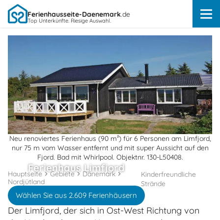
Ferienhausseite-Daenemark
.de
Top Unterkünfte. Riesige Auswahl.
Neu renoviertes Ferienhaus (90 m²) für 6 Personen am Limfjord,
nur 75 m vom Wasser entfernt und mit super Aussicht auf den
Fjord. Bad mit Whirlpool. Objektnr. 130-L50408.
Ferienhaus Limfjord
Hauptseite
Gebiete
Dänemark
Kinderfreundliche
Nordjütland
Strände
Wählen Sie aus 2.609 Ferienhäusern
Der Limfjord, der sich in Ost-West Richtung von