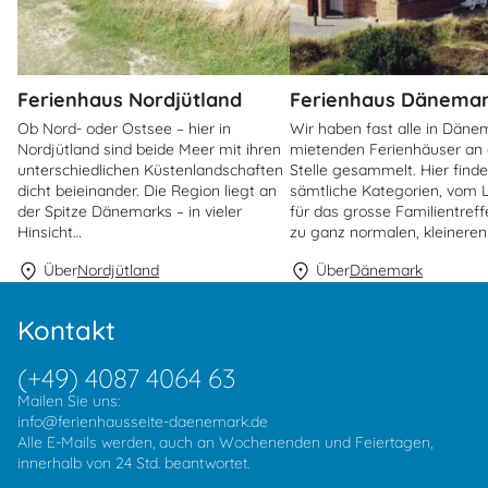
Ferienhaus Nordjütland
Ferienhaus Dänema
Ob Nord- oder Ostsee – hier in
Wir haben fast alle in Däne
Nordjütland sind beide Meer mit ihren
mietenden Ferienhäuser an 
unterschiedlichen Küstenlandschaften
Stelle gesammelt. Hier finde
dicht beieinander. Die Region liegt an
sämtliche Kategorien, vom 
der Spitze Dänemarks – in vieler
für das grosse Familientreffe
Hinsicht…
zu ganz normalen, kleineren
Über
Nordjütland
Über
Dänemark
Kontakt
(+49) 4087 4064 63
Mailen Sie uns:
info@ferienhausseite-daenemark.de
Alle E-Mails werden, auch an Wochenenden und Feiertagen,
innerhalb von 24 Std. beantwortet.