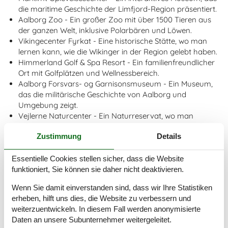
die maritime Geschichte der Limfjord-Region präsentiert.
Aalborg Zoo - Ein großer Zoo mit über 1500 Tieren aus
der ganzen Welt, inklusive Polarbären und Löwen.
Vikingecenter Fyrkat - Eine historische Stätte, wo man
lernen kann, wie die Wikinger in der Region gelebt haben.
Himmerland Golf & Spa Resort - Ein familienfreundlicher
Ort mit Golfplätzen und Wellnessbereich.
Aalborg Forsvars- og Garnisonsmuseum - Ein Museum,
das die militärische Geschichte von Aalborg und
Umgebung zeigt.
Vejlerne Naturcenter - Ein Naturreservat, wo man
verschiedene Vogelarten beobachten kann.
Zustimmung
Details
Kunsten Museum of Modern Art Aalborg - Ein Museum,
das eine breite Palette von moderner und
zeitgenössischer Kunst präsentiert.
Essentielle Cookies stellen sicher, dass die Website
Nordjyllands Kystmuseum - Ein Museum, das die
funktioniert, Sie können sie daher nicht deaktivieren.
Geschichte und Kultur der Küstenregion Nordjütland
Wenn Sie damit einverstanden sind, dass wir Ihre Statistiken
präsentiert.
erheben, hilft uns dies, die Website zu verbessern und
Aalborg Historiske Museum - Ein Museum, das die reiche
weiterzuentwickeln. In diesem Fall werden anonymisierte
Geschichte von Aalborg von der Steinzeit bis zur
Daten an unsere Subunternehmer weitergeleitet.
Gegenwart dokumentiert.