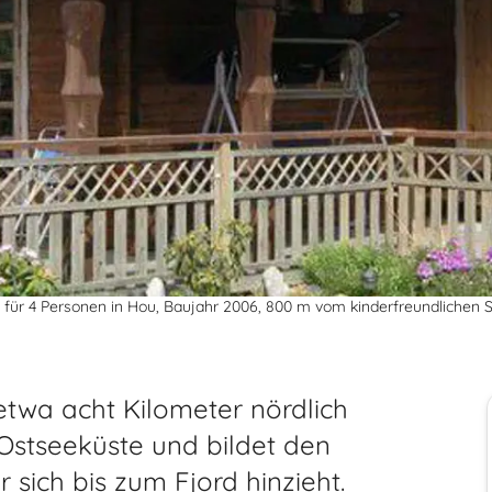
für 4 Personen in Hou, Baujahr 2006, 800 m vom kinderfreundlichen Sa
 etwa acht Kilometer nördlich
Ostseeküste und bildet den
sich bis zum Fjord hinzieht.