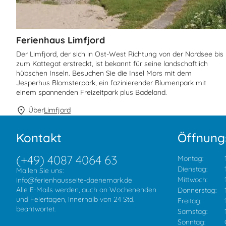
Ferienhaus Limfjord
Der Limfjord, der sich in Ost-West Richtung von der Nordsee bis
zum Kattegat erstreckt, ist bekannt für seine landschaftlich
hübschen Inseln. Besuchen Sie die Insel Mors mit dem
Jesperhus Blomsterpark, ein fazinierender Blumenpark mit
einem spannenden Freizeitpark plus Badeland.
Über
Limfjord
Kontakt
Öffnung
(+49) 4087 4064 63
Montag:
Dienstag:
Mailen Sie uns:
Mittwoch:
info@ferienhausseite-daenemark.de
Alle E-Mails werden, auch an Wochenenden
Donnerstag:
und Feiertagen, innerhalb von 24 Std.
Freitag:
beantwortet.
Samstag:
Sonntag: