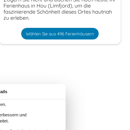
Ferienhaus in Hou (Limfjord), um die
faszinierende Schönheit dieses Ortes hautnah
zu erleben.
Wählen Sie aus 496 Ferienhäusern
ails
ren.
verbessern und
itet.