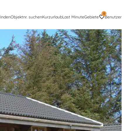
0
finden
Objektnr. suchen
Kurzurlaub
Last Minute
Gebiete
Benutzer