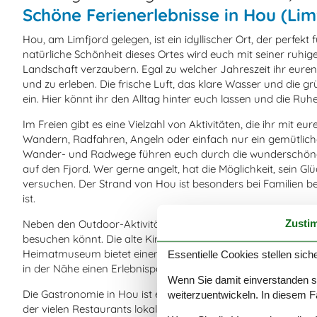
Schöne Ferienerlebnisse in Hou (Lim
Hou, am Limfjord gelegen, ist ein idyllischer Ort, der perfekt
natürliche Schönheit dieses Ortes wird euch mit seiner ru
Landschaft verzaubern. Egal zu welcher Jahreszeit ihr eure
und zu erleben. Die frische Luft, das klare Wasser und die
ein. Hier könnt ihr den Alltag hinter euch lassen und die Ruh
Im Freien gibt es eine Vielzahl von Aktivitäten, die ihr mit
Wandern, Radfahren, Angeln oder einfach nur ein gemütlich
Wander- und Radwege führen euch durch die wunderschöne 
auf den Fjord. Wer gerne angelt, hat die Möglichkeit, sein Gl
versuchen. Der Strand von Hou ist besonders bei Familien bel
ist.
Zusti
Neben den Outdoor-Aktivitäten gibt es in Hou auch zahlreich
besuchen könnt. Die alte Kirche von Hou ist ein historisches
Heimatmuseum bietet einen interessanten Einblick in die Ges
Essentielle Cookies stellen siche
in der Nähe einen Erlebnispark mit vielen spannenden Attrak
Wenn Sie damit einverstanden sin
Die Gastronomie in Hou ist ebenfalls sehr vielfältig und biet
weiterzuentwickeln. In diesem F
der vielen Restaurants lokale Spezialitäten probieren oder in