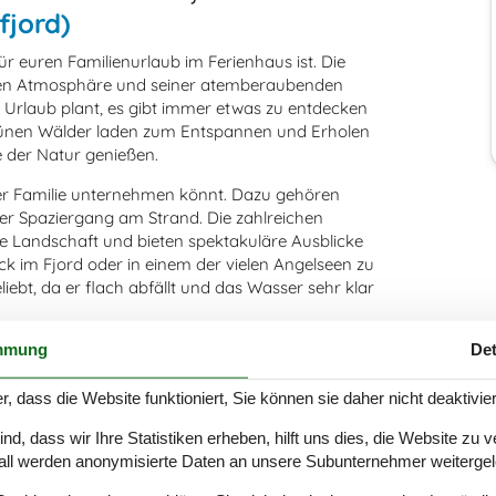
fjord)
 für euren Familienurlaub im Ferienhaus ist. Die
higen Atmosphäre und seiner atemberaubenden
n Urlaub plant, es gibt immer etwas zu entdecken
 grünen Wälder laden zum Entspannen und Erholen
e der Natur genießen.
 eurer Familie unternehmen könnt. Dazu gehören
er Spaziergang am Strand. Die zahlreichen
Landschaft und bieten spektakuläre Ausblicke
ück im Fjord oder in einem der vielen Angelseen zu
iebt, da er flach abfällt und das Wasser sehr klar
mmung
Det
e Attraktionen und Sehenswürdigkeiten, die ihr
 Wahrzeichen, das einen Besuch wert ist. Auch das
chichte und Kultur der Region. Für Kinder gibt es
r, dass die Website funktioniert, Sie können sie daher nicht deaktivie
tionen und Aktivitäten.
d, dass wir Ihre Statistiken erheben, hilft uns dies, die Website zu 
et für jeden Geschmack etwas. Ihr könnt in einem
all werden anonymisierte Daten an unsere Subunternehmer weitergele
 einem der Cafés eine Pause einlegen. Ein