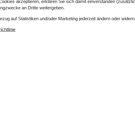
okies akzeptieren, erklären Sie sich damit einverstanden (zusätzlich
che Produkte aus der Region kaufen könnt.
tingzwecke an Dritte weitergeben.
r Ort für einen Ferienhausurlaub mit der Familie
Bezug auf Statistiken und/oder Marketing jederzeit ändern oder widerr
keiten bietet für jeden etwas und sorgt für
ufenthalt in Hou genießen werdet und viele schöne
chtlinie
: Kurz und knapp
haften Atmosphäre und Möglichkeiten zum Angeln
7. Jahrhundert in Hals, mit einem kleinen Museum
er Hurup mit vielfältigen Familienaktivitäten
Øster Hurup, wo Sie die faszinierende Tier- und
t freilaufenden Hirschen und anderen Tieren
len Attraktionen für Kinder und Erwachsene, nur
hl von Tieren aus der ganzen Welt