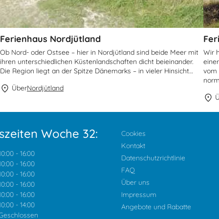
Ferienhaus Nordjütland
Fer
Ob Nord- oder Ostsee – hier in Nordjütland sind beide Meer mit
Wir 
ihren unterschiedlichen Küstenlandschaften dicht beieinander.
eine
Die Region liegt an der Spitze Dänemarks – in vieler Hinsicht…
vom 
norm
Über
Nordjütland
Ü
szeiten Woche 32:
Cookies
Kontakt
10:00
-
16:00
Datenschutzrichtlinie
10:00
-
16:00
FAQ
10:00
-
16:00
Über uns
10:00
-
16:00
10:00
-
16:00
Impressum
10:00
-
14:00
Angebote und Rabatte
Geschlossen