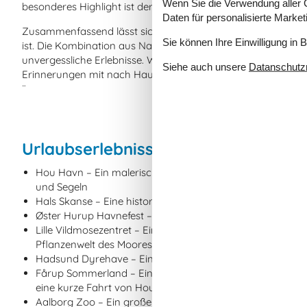
Wenn Sie die Verwendung aller Co
besonderes Highlight ist der Wochenmarkt, auf dem ihr fris
Daten für personalisierte Marke
Zusammenfassend lässt sich sagen, dass Hou ein wunderbare
Sie können Ihre Einwilligung in 
ist. Die Kombination aus Natur, Aktivitäten und Sehenswürdig
unvergessliche Erlebnisse. Wir sind sicher, dass ihr euren A
Siehe auch unsere
Datanschutzri
Erinnerungen mit nach Hause nehmen werdet.
¨
Urlaubserlebnisse in Hou (Limfjord)
Hou Havn – Ein malerischer kleiner Hafen mit einer leb
und Segeln
Hals Skanse – Eine historische Festungsanlage aus dem 1
Øster Hurup Havnefest – Ein jährliches Hafenfestival in Øst
Lille Vildmosezentret – Ein Naturzentrum in der Nähe von 
Pflanzenwelt des Moores entdecken können
Hadsund Dyrehave – Ein schöner Wildpark in Hadsund mi
Fårup Sommerland – Ein großer Vergnügungspark mit vie
eine kurze Fahrt von Hou entfernt
Aalborg Zoo – Ein großer Zoo in Aalborg mit einer Vielza