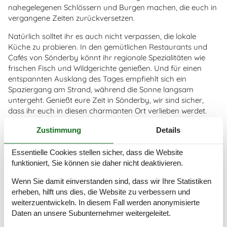
nahegelegenen Schlössern und Burgen machen, die euch in
vergangene Zeiten zurückversetzen.
Natürlich solltet ihr es auch nicht verpassen, die lokale
Küche zu probieren. In den gemütlichen Restaurants und
Cafés von Sönderby könnt ihr regionale Spezialitäten wie
frischen Fisch und Wildgerichte genießen. Und für einen
entspannten Ausklang des Tages empfiehlt sich ein
Spaziergang am Strand, während die Sonne langsam
untergeht. Genießt eure Zeit in Sönderby, wir sind sicher,
dass ihr euch in diesen charmanten Ort verlieben werdet.
¨
Zustimmung
Details
Essentielle Cookies stellen sicher, dass die Website
Urlaubserlebnisse in der Nähe von
funktioniert, Sie können sie daher nicht deaktivieren.
Sönderby: Kurz und knapp
Wenn Sie damit einverstanden sind, dass wir Ihre Statistiken
erheben, hilft uns dies, die Website zu verbessern und
Odense Zoo – ein weltberühmter Zoo mit einer Vielzahl
weiterzuentwickeln. In diesem Fall werden anonymisierte
von Tieren aus der ganzen Welt.
Daten an unsere Subunternehmer weitergeleitet.
Egeskov Slot – ein prächtiges Renaissance-Schloss mit