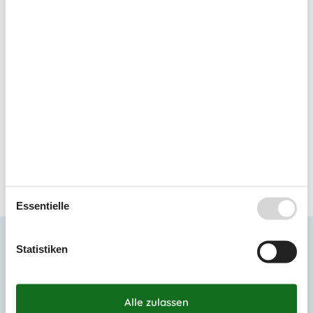
Buche dein Ferienhaus in Sönderby
jetzt
Zögern Sie nicht und buchen Sie noch heute Ihr
Ferienhaus in Sönderby, um unvergessliche
Momente in dieser malerischen Gegend zu
erleben.
Wählen Sie aus 118 Ferienhäusern
Essentielle
Die neusten Artikel über Sönderby
Statistiken
Ferienhaus Sönderby
Liste anzeigen