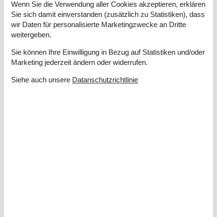
herrlichen Gärten und einem interessanten
Wenn Sie die Verwendung aller Cookies akzeptieren, erklären
Automobilmuseum.
Sie sich damit einverstanden (zusätzlich zu Statistiken), dass
Fyns Hoved – eine wunderschöne natürliche
wir Daten für personalisierte Marketingzwecke an Dritte
Sehenswürdigkeit mit einem Wanderweg, der
weitergeben.
atemberaubende Ausblicke auf das Meer bietet.
Sie können Ihre Einwilligung in Bezug auf Statistiken und/oder
Den Fynske Landsby – ein Freilichtmuseum, das das
Marketing jederzeit ändern oder widerrufen.
Leben auf dem Land auf Fünen im 19. Jahrhundert
darstellt.
Siehe auch unsere
Datanschutzrichtlinie
Nyborg Slot – ein historisches Schloss aus dem 12.
Jahrhundert mit einem faszinierenden Museum.
Naturama – ein modernes Naturgeschichtliches Museum
mit interaktiven Ausstellungen für Kinder.
Hans Christian Andersen Museum – ein Museum, das
dem Leben und Werk des berühmten dänischen
Schriftstellers gewidmet ist.
Terrariet Vissenbjerg – ein spannendes Reptilienhaus und
Terrarium, das eine breite Palette von Reptilien und
Amphibien ausstellt.