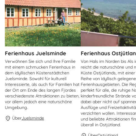
Ferienhaus Juelsminde
Ferienhaus Ostjütla
Verwöhnen Sie sich und Ihre Familie
Von Hals im Norden bis Als
mit einem schmucken Ferienhaus in
reicht die naturschöne und 
dem idyllischen Küstenstädtchen
Küste Ostjütlands, mit eine
Juelsminde. Sowohl für kulturell
Reihe von idyllisch gelegen
Interessierte, als auch für Familien hat
Ferienhausgebieten. Die Reg
der Ort am Ende des langen Fjordes
perfekt für alle, die ruhige 
verschiedenste Attraktionen zu bieten,
kinderfreundliche Strände vo
vor allem jedoch eine naturschöne
dabei aber nicht auf spann
Umgebung.
Ausflüge und Freizeitaktivit
verzichten wollen. Interessa
Über
Juelsminde
und beliebte Attraktionen fi
überall in Ostjütland.
Über
Ostjütland