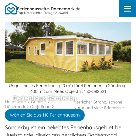
Ferienhausseite-Daenemark
.de
Top Unterkünfte. Riesige Auswahl.
Uriges, helles Ferienhaus (40 m²) für 4 Personen in Sönderby.
400 m zum Meer. Objektnr. 130-D88521
Ferienhaus Sönderby
Hauptseite
Gebiete
Herrlicher Strand, schöne
Dänemark
Ostjütland
Natur und viele Erlebnisse
Juelsminde
Wählen Sie aus 118 Ferienhäusern
Sönderby ist ein beliebtes Ferienhausgebiet bei
Juelsminde, direkt am herrlichen Badestrand