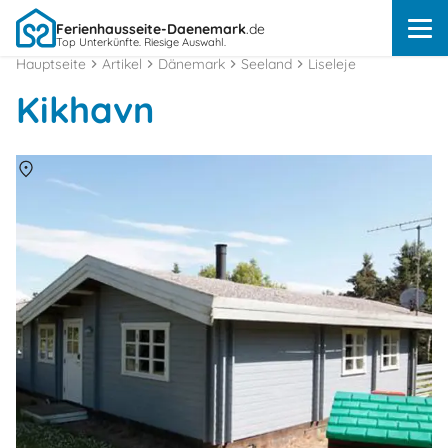
Ferienhausseite-Daenemark
.de
Top Unterkünfte. Riesige Auswahl.
Hauptseite
Artikel
Dänemark
Seeland
Liseleje
Kikhavn
Über
Kikhavn