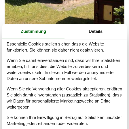
Zustimmung
Details
Ferienhaus Kikhavn
Essentielle Cookies stellen sicher, dass die Website
Ganz Kikhavn steht unter Denkmalschutz und ist autofreie Zone.
funktioniert, Sie können sie daher nicht deaktivieren.
Gassen und Strassen haben solch idyllische Namen wie
Buschrosenweg oder Wildrosenweg.
Wenn Sie damit einverstanden sind, dass wir Ihre Statistiken
erheben, hilft uns dies, die Website zu verbessern und
weiterzuentwickeln. In diesem Fall werden anonymisierte
Artikelarten
Daten an unsere Subunternehmer weitergeleitet.
Alle
Wenn Sie die Verwendung aller Cookies akzeptieren, erklären
Ferienhaus
Sie sich damit einverstanden (zusätzlich zu Statistiken), dass
Geografien
wir Daten für personalisierte Marketingzwecke an Dritte
weitergeben.
Alle
Dänemark
Sie können Ihre Einwilligung in Bezug auf Statistiken und/oder
Seeland
Marketing jederzeit ändern oder widerrufen.