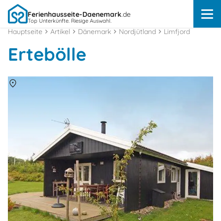
Ferienhausseite-Daenemark
.de
Top Unterkünfte. Riesige Auswahl.
Hauptseite
Artikel
Dänemark
Nordjütland
Limfjord
Ertebölle
Über
Ertebölle