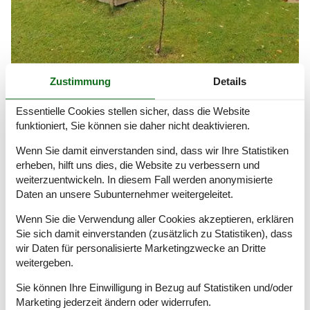
Zustimmung
Details
Ferienhaus Ertebölle
Essentielle Cookies stellen sicher, dass die Website
Ertebölle ist bekannt durch historische Ausgrabungen,
funktioniert, Sie können sie daher nicht deaktivieren.
präsentiert sich aber auch als ein überschaubares und
vielseitiges Urlaubsgebiet mit einem breiten Angebot an
Wenn Sie damit einverstanden sind, dass wir Ihre Statistiken
Freizeitaktivitäten.
erheben, hilft uns dies, die Website zu verbessern und
weiterzuentwickeln. In diesem Fall werden anonymisierte
Daten an unsere Subunternehmer weitergeleitet.
Artikelarten
Alle
Wenn Sie die Verwendung aller Cookies akzeptieren, erklären
Ferienhaus
Sie sich damit einverstanden (zusätzlich zu Statistiken), dass
wir Daten für personalisierte Marketingzwecke an Dritte
Geografien
weitergeben.
Alle
Sie können Ihre Einwilligung in Bezug auf Statistiken und/oder
Dänemark
Marketing jederzeit ändern oder widerrufen.
Nordjütland