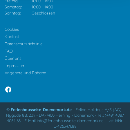
Freitag:
10:00
-
16:00
Samstag:
10:00
-
14:00
Sonntag:
Geschlossen
Cookies
Kontakt
Datenschutzrichtlinie
FAQ
Über uns
Impressum
Angebote und Rabatte
©
Ferienhausseite-Daenemark.de
-
Feline Holidays A/S (AG)
-
Nygade 8B, 2.th -
DK-7400
Herning
-
Dänemark -
Tel.:
(+49) 4087
4064 63
-
E-Mail
info@ferienhausseite-daenemark.de
-
Ust-IdNr.:
DK26347688