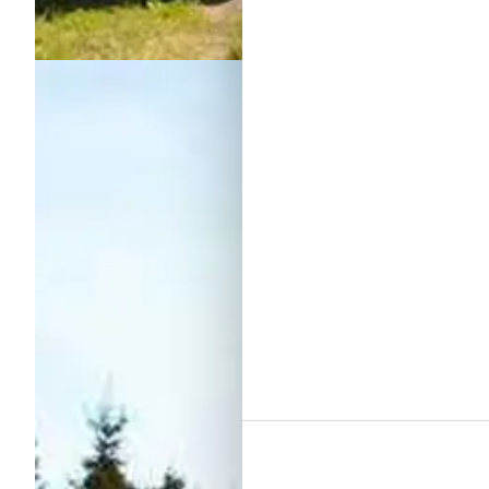
Ferienhaus Stillinge Strand
Über
Stillinge Strand
Beliebtes Ferienhausgebiet mit einem super Sandstrand – das ist
besucht werden.