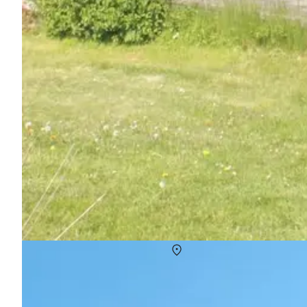
Ferienhaus Näsby Strand
Über
Näsby Strand
Einen erholsamen Badeurlaub können Sie in Näsby Strand verbring
Grosse-Belt-Brücke.