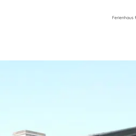
Ferienhaus 
rg Strand. Nicht weit von hier liegt die Mittelalter-Stadt Slagelse mi