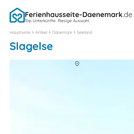
Ferienhausseite-Daenemark
.de
Top Unterkünfte. Riesige Auswahl.
Hauptseite
Artikel
Dänemark
Seeland
Slagelse
Ferienhaus Drösselbjerg Strand
Über
Drösselbjerg Strand
Ein ruhiges Ferienhausgebiet im Westen von Seeland ist Drösselbje
Sehenswürdigkeiten.