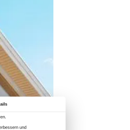
ails
ren.
verbessern und