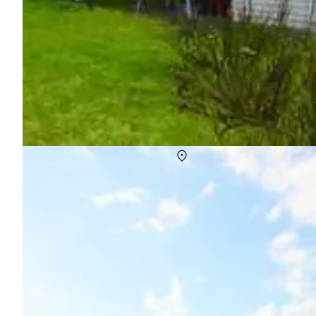
Ferienhaus Slagelse
Über
Slagelse
Die interessante Stadt Slagelse blickt auf eine lange Geschichte 
Ferienhausgebieten am Grossen Belt entfernt.