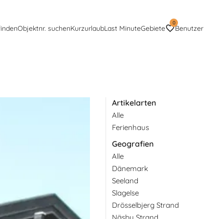
0
finden
Objektnr. suchen
Kurzurlaub
Last Minute
Gebiete
Benutzer
Artikelarten
Alle
t ihren zahlreichen
Ferienhaus
Geografien
Alle
Dänemark
Seeland
Slagelse
Drösselbjerg Strand
Näsby Strand