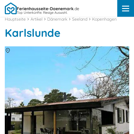
Ferienhausseite-Daenemark
.de
Top Unterkünfte. Riesige Auswahl.
Hauptseite
Artikel
Dänemark
Seeland
Kopenhagen
Karlslunde
Über
Karlslunde