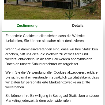
Zustimmung
Details
Ferienhaus Karlslunde
Essentielle Cookies stellen sicher, dass die Website
Die gute Lage nahe der Hauptstadt direkt an der Köge Bucht,
funktioniert, Sie können sie daher nicht deaktivieren.
und die grüne Umgebung geben Karlslunde ein entspanntes
Flair
Wenn Sie damit einverstanden sind, dass wir Ihre Statistiken
erheben, hilft uns dies, die Website zu verbessern und
weiterzuentwickeln. In diesem Fall werden anonymisierte
Artikelarten
Daten an unsere Subunternehmer weitergeleitet.
Alle
Wenn Sie die Verwendung aller Cookies akzeptieren, erklären
Ferienhaus
Sie sich damit einverstanden (zusätzlich zu Statistiken), dass
Geografien
wir Daten für personalisierte Marketingzwecke an Dritte
weitergeben.
Alle
Dänemark
Sie können Ihre Einwilligung in Bezug auf Statistiken und/oder
Seeland
Marketing jederzeit ändern oder widerrufen.