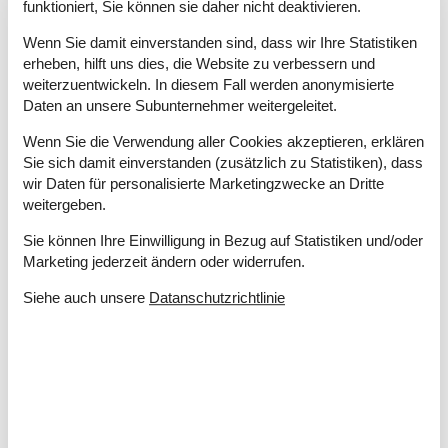
Anzahl Erwachsene inkl. 4-11 Jahre
4
funktioniert, Sie können sie daher nicht deaktivieren.
Baujahr
1950
Wenn Sie damit einverstanden sind, dass wir Ihre Statistiken
Bebaute Fläche
60 m²
erheben, hilft uns dies, die Website zu verbessern und
Ferienhaus
weiterzuentwickeln. In diesem Fall werden anonymisierte
Gefrierkapazität (Anzahl Liter)
30
Daten an unsere Subunternehmer weitergeleitet.
Holzofen
1
Jahr der Renovierung
2015
Wenn Sie die Verwendung aller Cookies akzeptieren, erklären
Waschmaschine
1
Sie sich damit einverstanden (zusätzlich zu Statistiken), dass
wir Daten für personalisierte Marketingzwecke an Dritte
Küche
weitergeben.
Anzahl der Keramikkochplatten
4
Sie können Ihre Einwilligung in Bezug auf Statistiken und/oder
Heißluftofen
1
Marketing jederzeit ändern oder widerrufen.
Kühlschrank
1
Mikrowelle
1
Siehe auch unsere
Datanschutzrichtlinie
Multimedien
1-3 deutsche Kanäle
1-3 dänische Kanäle
Anzahl der Fernseher
1
Herunterladen
10
Hochladen
12