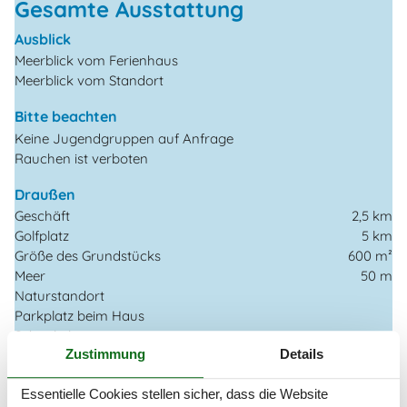
Gesamte Ausstattung
Ausblick
Meerblick vom Ferienhaus
Meerblick vom Standort
Bitte beachten
Keine Jugendgruppen auf Anfrage
Rauchen ist verboten
Draußen
Geschäft
2,5 km
Golfplatz
5 km
Größe des Grundstücks
600 m²
Meer
50 m
Naturstandort
Parkplatz beim Haus
Schaukel
Zustimmung
Details
Terrasse
85 m²
Einrichtung
Essentielle Cookies stellen sicher, dass die Website