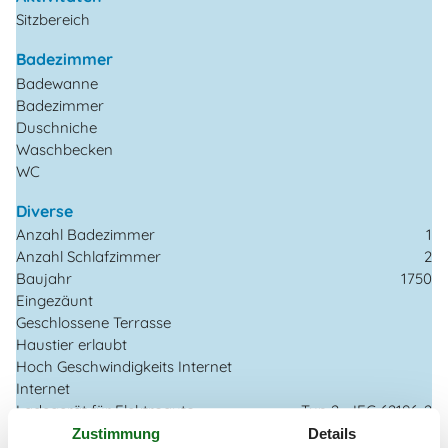
Sitzbereich
Badezimmer
Badewanne
Badezimmer
Duschniche
Waschbecken
WC
Diverse
Anzahl Badezimmer
1
Anzahl Schlafzimmer
2
Baujahr
1750
Eingezäunt
Geschlossene Terrasse
Haustier erlaubt
Hoch Geschwindigkeits Internet
Internet
Ladegerät für Elektroauto
Typ 2 - IEC 62196-2
Nationales Fernsehen
Zustimmung
Details