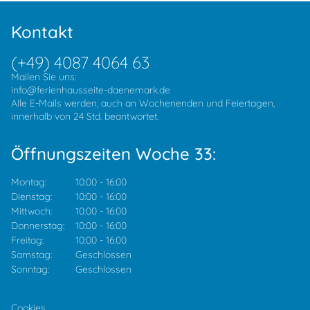
Kontakt
(+49) 4087 4064 63
Mailen Sie uns:
info@ferienhausseite-daenemark.de
Alle E-Mails werden, auch an Wochenenden und Feiertagen,
innerhalb von 24 Std. beantwortet.
Öffnungszeiten Woche 33:
Montag:
10:00
-
16:00
Dienstag:
10:00
-
16:00
Mittwoch:
10:00
-
16:00
Donnerstag:
10:00
-
16:00
Freitag:
10:00
-
16:00
Samstag:
Geschlossen
Sonntag:
Geschlossen
Cookies