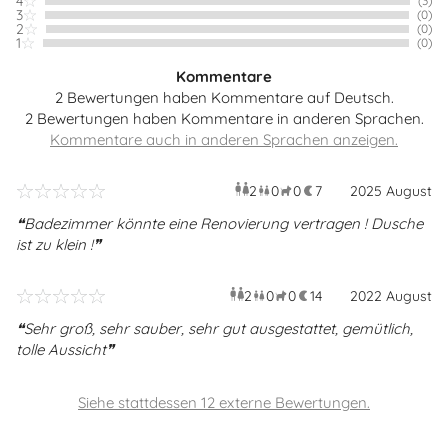
4
(3)
3
(0)
2
(0)
1
(0)
Kommentare
2 Bewertungen haben Kommentare auf Deutsch.
2 Bewertungen haben Kommentare in anderen Sprachen.
2
0
0
7
Erwachsene
2025 August
Kinder
Haustiere
Überna
Badezimmer könnte eine Renovierung vertragen ! Dusche
ist zu klein !
2
0
0
14
Erwachsene
2022 August
Kinder
Haustiere
Überna
Sehr groß, sehr sauber, sehr gut ausgestattet, gemütlich,
tolle Aussicht
Siehe stattdessen 12 externe Bewertungen.