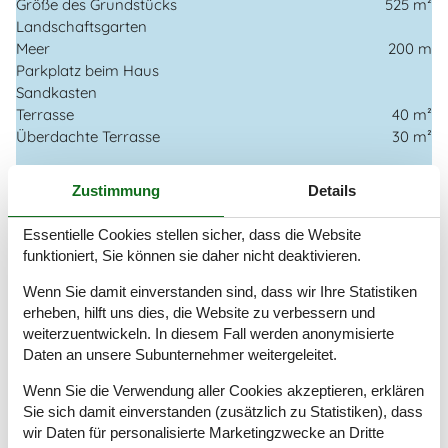
Größe des Grundstücks
525 m²
Landschaftsgarten
Meer
200 m
Parkplatz beim Haus
Sandkasten
Terrasse
40 m²
Überdachte Terrasse
30 m²
Einrichtung
Zustimmung
Details
Anzahl Erwachsene inkl. 4-11 Jahre
6
Anzahl Kinder (0-3 Jahre)
1
Essentielle Cookies stellen sicher, dass die Website
Baujahr
1965
funktioniert, Sie können sie daher nicht deaktivieren.
Bebaute Fläche
77 m²
Ferienhaus
Wenn Sie damit einverstanden sind, dass wir Ihre Statistiken
Gefrierkapazität (Anzahl Liter)
80
erheben, hilft uns dies, die Website zu verbessern und
Hochstuhl
1
weiterzuentwickeln. In diesem Fall werden anonymisierte
Holzofen
1
Daten an unsere Subunternehmer weitergeleitet.
Jahr der Renovierung
2018
Wenn Sie die Verwendung aller Cookies akzeptieren, erklären
Waschmaschine
1
Sie sich damit einverstanden (zusätzlich zu Statistiken), dass
Wärmepumpe
wir Daten für personalisierte Marketingzwecke an Dritte