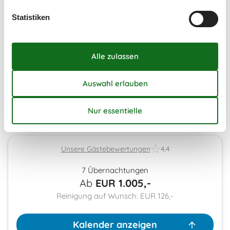
39
Statistiken
21
22
23
24
25
26
27
40
28
29
30
41
Frei
Nicht frei
Ankunft möglich
Dauer
Unsere Gästebewertungen
4,4
7 Übernachtungen
Ab
EUR
1.005,-
Reinigung auf Wunsch: EUR 126,-
Kalender anzeigen