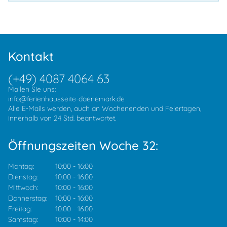
Kontakt
(+49) 4087 4064 63
Mailen Sie uns:
info@ferienhausseite-daenemark.de
Alle E-Mails werden, auch an Wochenenden und Feiertagen,
innerhalb von 24 Std. beantwortet.
Öffnungszeiten Woche 32:
Montag:
10:00
-
16:00
Dienstag:
10:00
-
16:00
Mittwoch:
10:00
-
16:00
Donnerstag:
10:00
-
16:00
Freitag:
10:00
-
16:00
Samstag:
10:00
-
14:00